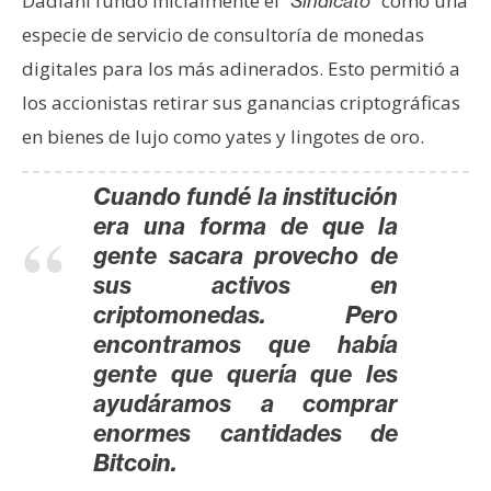
T
Dadiani fundó inicialmente el “
” como una
Sindicato
e
especie de servicio de consultoría de monedas
m
digitales para los más adinerados. Esto permitió a
a
los accionistas retirar sus ganancias criptográficas
s
en bienes de lujo como yates y lingotes de oro.
R
Cuando fundé la institución
e
era una forma de que la
c
gente sacara provecho de
u
sus activos en
r
criptomonedas. Pero
s
encontramos que había
o
gente que quería que les
s
ayudáramos a comprar
enormes cantidades de
C
Bitcoin.
o