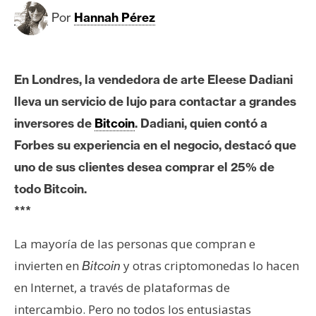
c
Por
Hannah Pérez
a
d
o
s
En Londres, la vendedora de arte Eleese Dadiani
lleva un servicio de lujo para contactar a grandes
B
inversores de
Bitcoin
. Dadiani, quien contó a
i
Forbes su experiencia en el negocio, destacó que
t
uno de sus clientes desea comprar el 25% de
c
todo Bitcoin.
o
i
***
n
La mayoría de las personas que compran e
invierten en
y otras criptomonedas lo hacen
Bitcoin
E
en Internet, a través de plataformas de
t
intercambio. Pero no todos los entusiastas
h