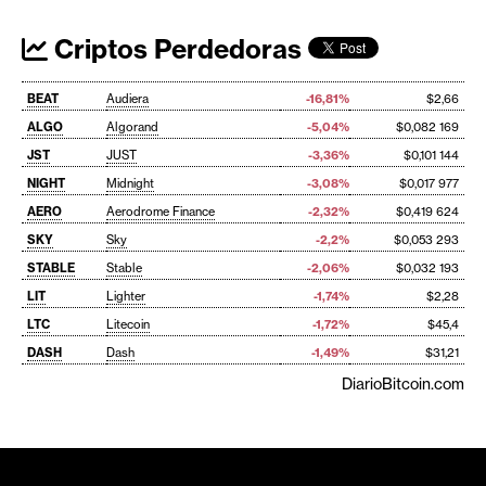
Criptos Perdedoras
BEAT
Audiera
-16,81%
$2,66
ALGO
Algorand
-5,04%
$0,082 169
JST
JUST
-3,36%
$0,101 144
NIGHT
Midnight
-3,08%
$0,017 977
AERO
Aerodrome Finance
-2,32%
$0,419 624
SKY
Sky
-2,2%
$0,053 293
STABLE
Stable
-2,06%
$0,032 193
LIT
Lighter
-1,74%
$2,28
LTC
Litecoin
-1,72%
$45,4
DASH
Dash
-1,49%
$31,21
DiarioBitcoin.com