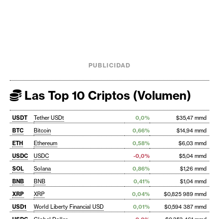
PUBLICIDAD
Las Top 10 Criptos (Volumen)
USDT
Tether USDt
0,0%
$35,47 mmd
BTC
Bitcoin
0,66%
$14,94 mmd
ETH
Ethereum
0,58%
$6,03 mmd
USDC
USDC
-0,0%
$5,04 mmd
SOL
Solana
0,86%
$1,26 mmd
BNB
BNB
0,41%
$1,04 mmd
XRP
XRP
0,04%
$0,825 989 mmd
USD1
World Liberty Financial USD
0,01%
$0,594 387 mmd