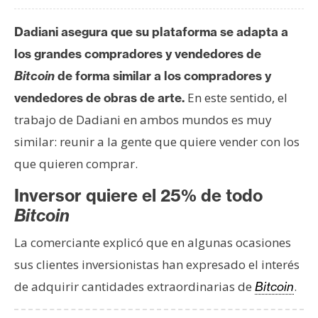
n
t
Dadiani asegura que su plataforma se adapta a
a
los grandes compradores y vendedores de
c
Bitcoin
de forma similar a los compradores y
t
En este sentido, el
vendedores de obras de arte.
o
y
trabajo de Dadiani en ambos mundos es muy
P
similar: reunir a la gente que quiere vender con los
u
que quieren comprar.
b
l
Inversor quiere el 25% de todo
i
Bitcoin
c
i
La comerciante explicó que en algunas ocasiones
d
sus clientes inversionistas han expresado el interés
a
de adquirir cantidades extraordinarias de
.
Bitcoin
d