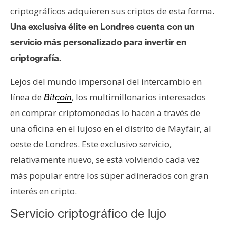
e
criptográficos adquieren sus criptos de esta forma.
r
Una exclusiva élite en Londres cuenta con un
e
servicio más personalizado para invertir en
u
criptografía.
m
Lejos del mundo impersonal del intercambio en
I
línea de
, los multimillonarios interesados
Bitcoin
A
en comprar criptomonedas lo hacen a través de
una oficina en el lujoso en el distrito de Mayfair, al
A
oeste de Londres. Este exclusivo servicio,
n
relativamente nuevo, se está volviendo cada vez
á
más popular entre los súper adinerados con gran
l
interés en cripto.
i
s
Servicio criptográfico de lujo
i