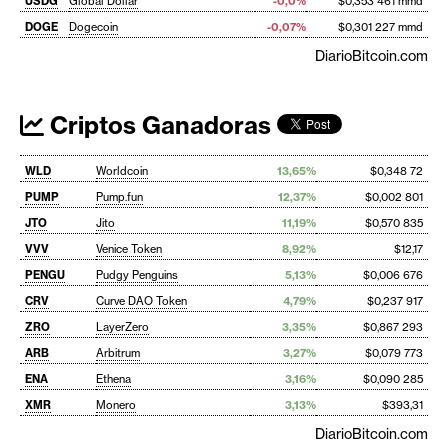
USDG
Global Dollar
-0,0%
$0,353 461 mmd
DOGE
Dogecoin
-0,07%
$0,301 227 mmd
DiarioBitcoin.com
Criptos Ganadoras
WLD
Worldcoin
13,65%
$0,348 72
PUMP
Pump.fun
12,37%
$0,002 801
JTO
Jito
11,19%
$0,570 835
VVV
Venice Token
8,92%
$12,17
PENGU
Pudgy Penguins
5,13%
$0,006 676
CRV
Curve DAO Token
4,79%
$0,237 917
ZRO
LayerZero
3,35%
$0,867 293
ARB
Arbitrum
3,27%
$0,079 773
ENA
Ethena
3,16%
$0,090 285
XMR
Monero
3,13%
$393,31
DiarioBitcoin.com