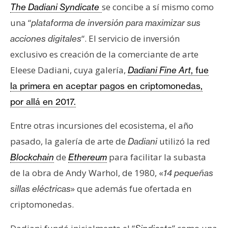
s
se concibe a sí mismo como
The Dadiani Syndicate
una “
plataforma de inversión para maximizar sus
“. El servicio de inversión
acciones digitales
N
o
exclusivo es creación de la comerciante de arte
t
Eleese Dadiani, cuya galería,
Dadiani Fine Art
, fue
a
la primera en aceptar pagos en criptomonedas,
s
por allá en 2017.
d
e
Entre otras incursiones del ecosistema, el año
P
pasado, la galería de arte de
utilizó la red
r
Dadiani
e
de
para facilitar la subasta
Blockchain
Ethereum
n
de la obra de Andy Warhol, de 1980, «
14 pequeñas
s
» que además fue ofertada en
sillas eléctricas
a
criptomonedas.