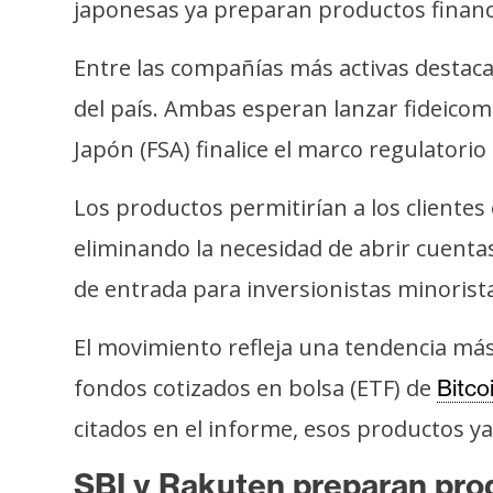
o
japonesas ya preparan productos financie
s
Entre las compañías más activas destacan
del país. Ambas esperan lanzar fideicom
C
o
Japón (FSA) finalice el marco regulatori
n
t
Los productos permitirían a los cliente
a
eliminando la necesidad de abrir cuenta
c
de entrada para inversionistas minorist
t
o
El movimiento refleja una tendencia más
y
P
fondos cotizados en bolsa (ETF) de
Bitco
u
citados en el informe, esos productos y
b
l
SBI y Rakuten preparan pro