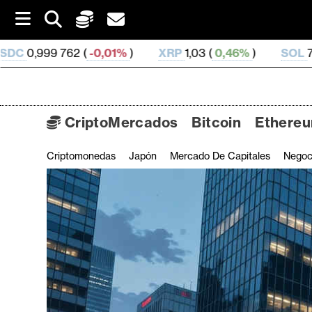
S
k
i
0,01%
)
XRP
1,03 (
0,46%
)
SOL
75,8 (
2,57%
)
p
t
o
c
o
CriptoMercados
Bitcoin
Ethere
n
t
Criptomonedas
Japón
Mercado De Capitales
Negoc
C
e
n
r
t
i
p
t
o
M
e