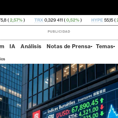
TRX
0,329 411 (
0,52%
)
HYPE
55,15 (
2,01%
)
DOGE
PUBLICIDAD
um
IA
Análisis
Notas de Prensa
Temas
ios