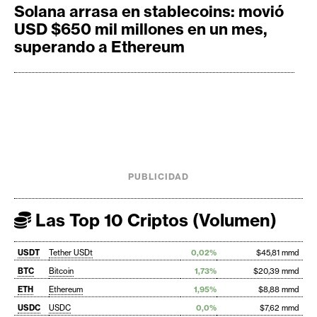
Solana arrasa en stablecoins: movió
USD $650 mil millones en un mes,
superando a Ethereum
PUBLICIDAD
Las Top 10 Criptos (Volumen)
USDT
Tether USDt
0,02%
$45,81 mmd
BTC
Bitcoin
1,73%
$20,39 mmd
ETH
Ethereum
1,95%
$8,88 mmd
USDC
USDC
0,0%
$7,62 mmd