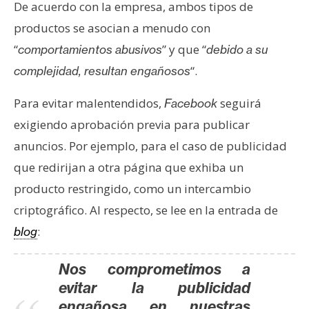
De acuerdo con la empresa, ambos tipos de
n
productos se asocian a menudo con
t
a
“
” y que “
comportamientos abusivos
debido a su
c
“.
complejidad, resultan engañosos
t
o
Para evitar malentendidos,
seguirá
Facebook
y
exigiendo aprobación previa para publicar
P
anuncios. Por ejemplo, para el caso de publicidad
u
b
que redirijan a otra página que exhiba un
l
producto restringido, como un intercambio
i
criptográfico. Al respecto, se lee en la entrada de
c
:
blog
i
d
Nos comprometimos a
a
evitar la publicidad
d
engañosa en nuestras