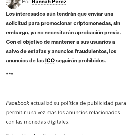
c
Por
Hannah Pérez
a
Los interesados aún tendrán que enviar una
d
o
solicitud para promocionar criptomonedas, sin
s
embargo, ya no necesitarán aprobación previa.
Con el objetivo de mantener a sus usuarios a
salvo de estafas y anuncios fraudulentos, los
B
i
anuncios de las
ICO
seguirán prohibidos.
t
c
***
o
i
n
actualizó su política de publicidad para
Facebook
permitir una vez más los anuncios relacionados
E
con las monedas digitales.
t
h