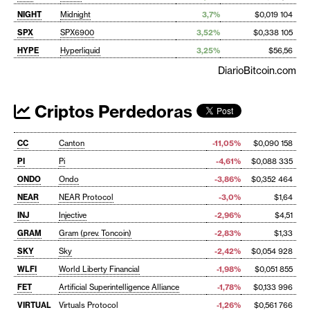
NIGHT
Midnight
3,7%
$0,019 104
SPX
SPX6900
3,52%
$0,338 105
HYPE
Hyperliquid
3,25%
$56,56
DiarioBitcoin.com
Criptos Perdedoras
CC
Canton
-11,05%
$0,090 158
PI
Pi
-4,61%
$0,088 335
ONDO
Ondo
-3,86%
$0,352 464
NEAR
NEAR Protocol
-3,0%
$1,64
INJ
Injective
-2,96%
$4,51
GRAM
Gram (prev. Toncoin)
-2,83%
$1,33
SKY
Sky
-2,42%
$0,054 928
WLFI
World Liberty Financial
-1,98%
$0,051 855
FET
Artificial Superintelligence Alliance
-1,78%
$0,133 996
VIRTUAL
Virtuals Protocol
-1,26%
$0,561 766