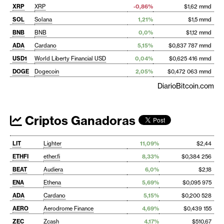
XRP
XRP
-0,86%
$1,62 mmd
SOL
Solana
1,21%
$1,5 mmd
BNB
BNB
0,0%
$1,12 mmd
ADA
Cardano
5,15%
$0,837 787 mmd
USD1
World Liberty Financial USD
0,04%
$0,625 416 mmd
DOGE
Dogecoin
2,05%
$0,472 063 mmd
DiarioBitcoin.com
Criptos Ganadoras
LIT
Lighter
11,09%
$2,44
ETHFI
ether.fi
8,33%
$0,384 256
BEAT
Audiera
6,0%
$2,18
ENA
Ethena
5,69%
$0,095 975
ADA
Cardano
5,15%
$0,200 528
AERO
Aerodrome Finance
4,69%
$0,439 155
ZEC
Zcash
4,17%
$510,67