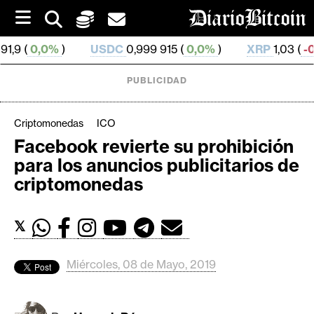
S
k
i
USDC
0,999 915 (
0,0%
)
XRP
1,03 (
-0,86%
)
S
p
t
o
PUBLICIDAD
c
o
n
Criptomonedas
ICO
t
Facebook revierte su prohibición
e
C
para los anuncios publicitarios de
n
r
t
criptomonedas
i
p
𝕏
t
o
M
Miércoles, 08 de Mayo, 2019
e
r