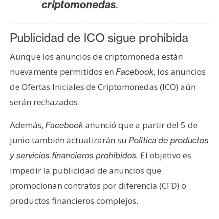
T
.
criptomonedas
e
m
Publicidad de ICO sigue prohibida
a
s
Aunque los anuncios de criptomoneda están
nuevamente permitidos en
, los anuncios
Facebook
R
de Ofertas Iniciales de Criptomonedas (ICO) aún
e
serán rechazados.
c
u
Además,
anunció que a partir del 5 de
Facebook
r
junio también actualizarán su
Política de productos
s
El objetivo es
y servicios financieros prohibidos.
o
s
impedir la publicidad de anuncios que
promocionan contratos por diferencia (CFD) o
productos financieros complejos.
C
o