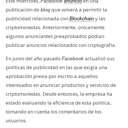
Este miércoles,
en una
Facebook
anunció
e
publicación de
que volverá a permitir la
blog
r
publicidad relacionada con
y las
Blockchain
e
u
criptomonedas. Anteriormente, únicamente
m
algunos anunciantes preaprobados podían
publicar anuncios relacionados con criptografía.
I
En junio del año pasado
actualizó sus
Facebook
A
políticas de publicidad en las que exigía una
aprobación previa por escrito a aquellos
A
interesados en anunciar productos y servicios de
n
criptomonedas. Desde entonces, la empresa ha
á
l
estado evaluando la eficiencia de esta política,
i
tomando en cuenta los comentarios de los
s
usuarios.
i