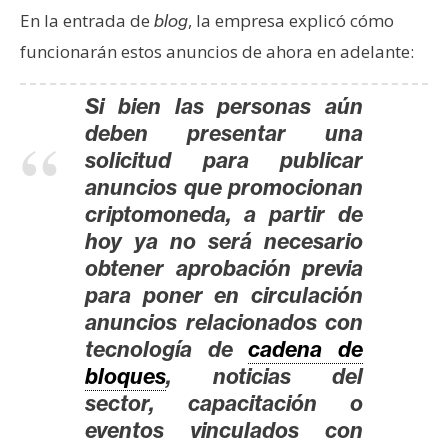
s
En la entrada de
, la empresa explicó cómo
blog
funcionarán estos anuncios de ahora en adelante:
N
o
Si bien las personas aún
t
deben presentar una
a
solicitud para publicar
s
anuncios que promocionan
d
criptomoneda, a partir de
e
hoy ya no será necesario
P
obtener aprobación previa
r
para poner en circulación
e
anuncios relacionados con
n
tecnología de
cadena de
s
bloques
, noticias del
a
sector, capacitación o
eventos vinculados con