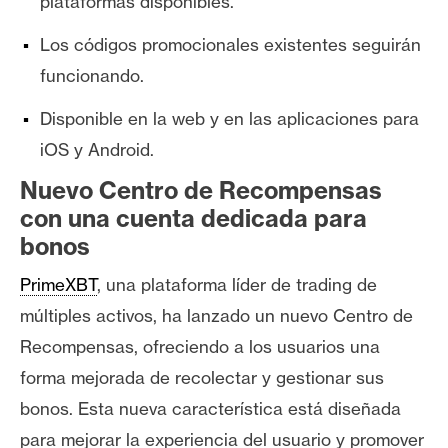
plataformas disponibles.
s
Los códigos promocionales existentes seguirán
funcionando.
N
o
Disponible en la web y en las aplicaciones para
t
iOS y Android.
a
s
Nuevo Centro de Recompensas
d
con una cuenta dedicada para
e
bonos
P
r
PrimeXBT
, una plataforma líder de trading de
e
múltiples activos, ha lanzado un nuevo Centro de
n
Recompensas, ofreciendo a los usuarios una
s
forma mejorada de recolectar y gestionar sus
a
bonos. Esta nueva característica está diseñada
para mejorar la experiencia del usuario y promover