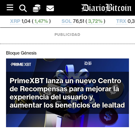
S
k
i
(
1,47%
)
SOL
76,51 (
3,72%
)
TRX
0,328 596 (
0,15
p
t
o
PUBLICIDAD
c
o
n
Bloque Génesis
t
e
C
n
r
t
PrimeXBT lanza un nuevo Centro
i
de Recompensas para mejorar la
p
experiencia del usuario y
t
aumentar los beneficios de lealtad
o
M
e
r