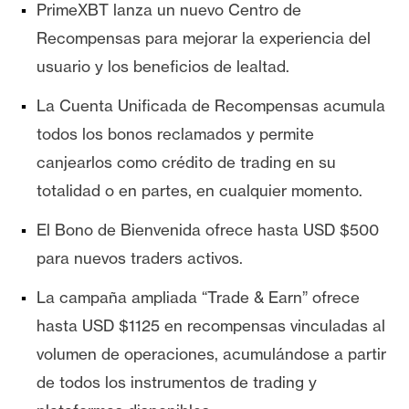
PrimeXBT lanza un nuevo Centro de
e
Recompensas para mejorar la experiencia del
r
e
usuario y los beneficios de lealtad.
u
La Cuenta Unificada de Recompensas acumula
m
todos los bonos reclamados y permite
canjearlos como crédito de trading en su
I
totalidad o en partes, en cualquier momento.
A
El Bono de Bienvenida ofrece hasta USD $500
A
para nuevos traders activos.
n
La campaña ampliada “Trade & Earn” ofrece
á
l
hasta USD $1125 en recompensas vinculadas al
i
volumen de operaciones, acumulándose a partir
s
de todos los instrumentos de trading y
i