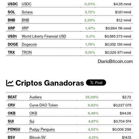
USDC
USDC
0,01%
$4,35 mmd
SOL
Solana
3,72%
$1,61 mmd
BNB
BNB
2,28%
$1,2 mmd
XRP
XRP
1,47%
$0,984 116 mmd
USD1
World Liberty Financial USD
0,0%
$0,585 273 mmd
DOGE
Dogecoin
1,78%
$0,352 136 mmd
TRX
TRON
0,15%
$0,326 971 mmd
DiarioBitcoin.com
Criptos Ganadoras
BEAT
Audiera
35,08%
$2,72
CRV
Curve DAO Token
6,83%
$0,227 075
OKB
OKB
6,46%
$94,06
SUI
Sui
4,87%
$0,704 574
PENGU
Pudgy Penguins
4,52%
$0,006 298
BSV
Bitcoin SV
4,31%
$14,13