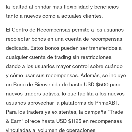
T
la lealtad al brindar más flexibilidad y beneficios
e
m
tanto a nuevos como a actuales clientes.
a
s
El Centro de Recompensas permite a los usuarios
recolectar bonos en una cuenta de recompensas
dedicada. Estos bonos pueden ser transferidos a
R
cualquier cuenta de trading sin restricciones,
e
c
dando a los usuarios mayor control sobre cuándo
u
y cómo usar sus recompensas. Además, se incluye
r
un Bono de Bienvenida de hasta USD $500 para
s
nuevos traders activos, lo que facilita a los nuevos
o
s
usuarios aprovechar la plataforma de PrimeXBT.
Para los traders ya existentes, la campaña “Trade
& Earn” ofrece hasta USD $1125 en recompensas
C
o
vinculadas al volumen de operaciones.