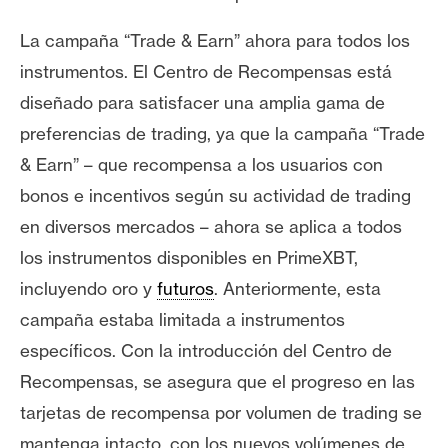
n
t
La campaña “Trade & Earn” ahora para todos los
a
instrumentos. El Centro de Recompensas está
c
diseñado para satisfacer una amplia gama de
t
preferencias de trading, ya que la campaña “Trade
o
& Earn” – que recompensa a los usuarios con
y
P
bonos e incentivos según su actividad de trading
u
en diversos mercados – ahora se aplica a todos
b
los instrumentos disponibles en PrimeXBT,
l
incluyendo oro y
futuros
. Anteriormente, esta
i
c
campaña estaba limitada a instrumentos
i
específicos. Con la introducción del Centro de
d
Recompensas, se asegura que el progreso en las
a
tarjetas de recompensa por volumen de trading se
d
mantenga intacto, con los nuevos volúmenes de