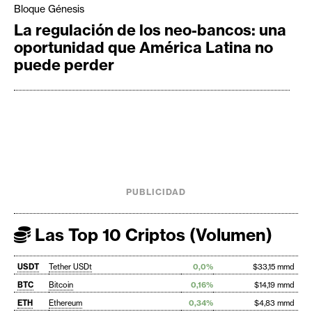
Bloque Génesis
La regulación de los neo-bancos: una
oportunidad que América Latina no
puede perder
PUBLICIDAD
Las Top 10 Criptos (Volumen)
USDT
Tether USDt
0,0%
$33,15 mmd
BTC
Bitcoin
0,16%
$14,19 mmd
ETH
Ethereum
0,34%
$4,83 mmd