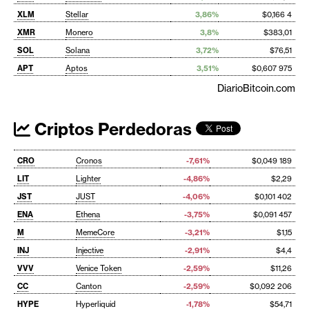
XLM
Stellar
3,86%
$0,166 4
XMR
Monero
3,8%
$383,01
SOL
Solana
3,72%
$76,51
APT
Aptos
3,51%
$0,607 975
DiarioBitcoin.com
Criptos Perdedoras
CRO
Cronos
-7,61%
$0,049 189
LIT
Lighter
-4,86%
$2,29
JST
JUST
-4,06%
$0,101 402
ENA
Ethena
-3,75%
$0,091 457
M
MemeCore
-3,21%
$1,15
INJ
Injective
-2,91%
$4,4
VVV
Venice Token
-2,59%
$11,26
CC
Canton
-2,59%
$0,092 206
HYPE
Hyperliquid
-1,78%
$54,71