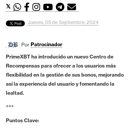
c
𝕏
a
d
o
Jueves, 05 de Septiembre, 2024
s
Por
Patrocinador
B
PrimeXBT ha introducido un nuevo Centro de
i
t
Recompensas para ofrecer a los usuarios más
c
flexibilidad en la gestión de sus bonos, mejorando
o
así la experiencia del usuario y fomentando la
i
lealtad.
n
***
E
Puntos Clave:
t
h