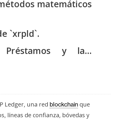
e métodos matemáticos
e `xrpld`.
 Préstamos y la…
RP Ledger, una red
que
blockchain
, líneas de confianza, bóvedas y