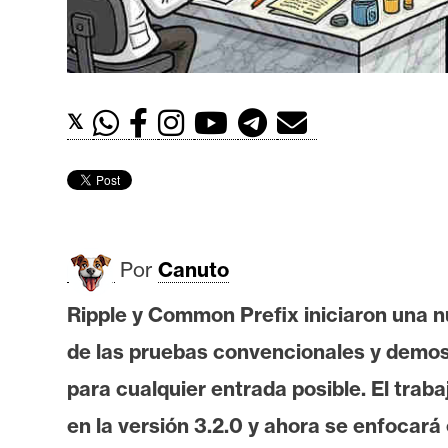
t
h
e
r
𝕏
e
u
m
I
Por
Canuto
A
Ripple y Common Prefix iniciaron una n
de las pruebas convencionales y demos
A
n
para cualquier entrada posible. El traba
á
en la versión 3.2.0 y ahora se enfocará
l