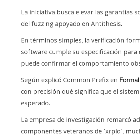
o
s
La iniciativa busca elevar las garantías
del fuzzing apoyado en Antithesis.
C
En términos simples, la verificación fo
o
n
software cumple su especificación para cu
t
puede confirmar el comportamiento obs
a
c
Según explicó Common Prefix en
Formal 
t
con precisión qué significa que el sist
o
y
esperado.
P
u
La empresa de investigación remarcó ad
b
componentes veteranos de `xrpld`, much
l