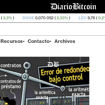
OGE
0,070 052 (
2,33%
)
LEO
9,76 (
0,2%
)
ZEC
511,
Recursos
Contacto
Archivos