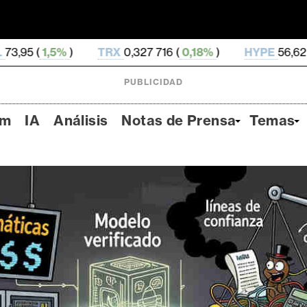
TRX
0,327 716 (
0,18%
)
HYPE
56,62 (
3,3%
)
D
PUBLICIDAD
um
IA
Análisis
Notas de Prensa
Temas