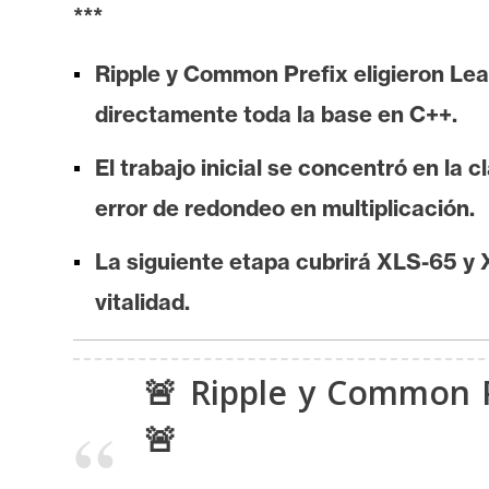
i
***
s
i
Ripple y Common Prefix eligieron Lean
s
directamente toda la base en C++.
El trabajo inicial se concentró en la
N
error de redondeo en multiplicación.
o
t
La siguiente etapa cubrirá XLS-65 y 
a
s
vitalidad.
d
e
🚨 Ripple y Common P
P
r
🚨
e
n