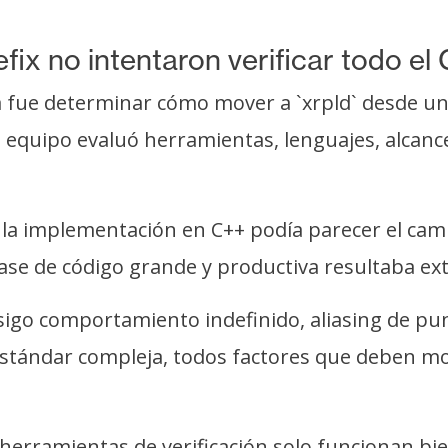
ix no intentaron verificar todo el
ria fue determinar cómo mover a `xrpld` desde 
l equipo evaluó herramientas, lenguajes, alcan
ta la implementación en C++ podía parecer el ca
ase de código grande y productiva resultaba ex
sigo comportamiento indefinido, aliasing de p
a estándar compleja, todos factores que deben m
erramientas de verificación solo funcionan bi