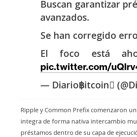
Buscan garantizar pr
s
a
avanzados.
Se han corregido error
T
e
m
El foco está ah
a
pic.twitter.com/uQlr
s
— Diario฿itcoin (@Di
R
e
c
Ripple y Common Prefix comenzaron una 
u
integra de forma nativa intercambio mu
r
s
préstamos dentro de su capa de ejecuci