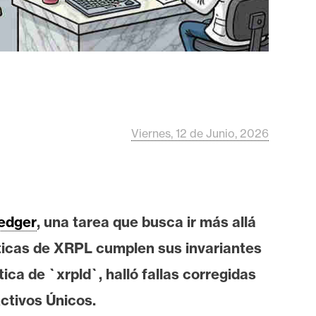
Viernes, 12 de Junio, 2026
edger
, una tarea que busca ir más allá
ticas de XRPL cumplen sus invariantes
ica de `xrpld`, halló fallas corregidas
ctivos Únicos.