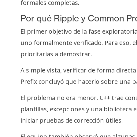
i
formales completas.
c
Por qué Ripple y Common Pref
i
d
El primer objetivo de la fase explorato
a
uno formalmente verificado. Para eso, e
d
prioritarias a demostrar.
A simple vista, verificar de forma direc
Prefix concluyó que hacerlo sobre una b
El problema no era menor. C++ trae con
plantillas, excepciones y una bibliotec
iniciar pruebas de corrección útiles.
El equipo también observó que algunas h