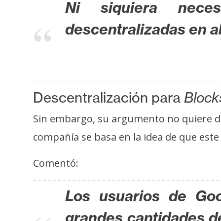
Ni siquiera neces
i
s
descentralizadas en a
i
s
N
o
Descentralización para
Block
t
Sin embargo, su argumento no quiere deci
a
s
compañía se basa en la idea de que este
d
e
Comentó:
P
r
Los usuarios de Go
e
n
grandes cantidades de