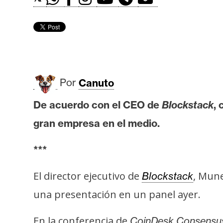
r
c
a
d
o
s
Por
Canuto
B
De acuerdo con el CEO de
Blockstack
,
i
gran empresa en el medio.
t
c
***
o
i
El director ejecutivo de
, Mune
Blockstack
n
una presentación en un panel ayer.
E
En la conferencia de
CoinDesk Consensu