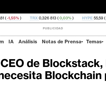
TRX
0,326 813 (
0,03%
)
HYPE
55,59 (
-0,97%
)
PUBLICIDAD
um
IA
Análisis
Notas de Prensa
Temas
CEO de Blockstack, 
necesita Blockchain 