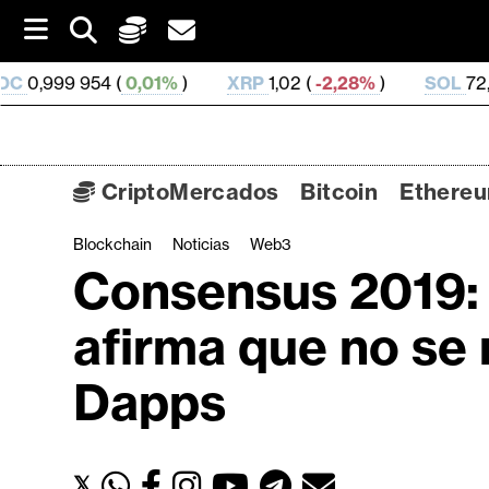
S
k
i
(
0,01%
)
XRP
1,02 (
-2,28%
)
SOL
72,81 (
-1,55%
)
p
t
o
c
o
CriptoMercados
Bitcoin
Ethere
n
t
Blockchain
Noticias
Web3
C
e
Consensus 2019: 
n
r
t
i
afirma que no se 
p
t
Dapps
o
M
e
𝕏