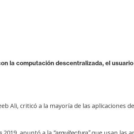
 con la computación descentralizada, el usuari
eb Ali, criticó a la mayoría de las aplicaciones 
2019, apuntó a la
que usan las ap
s
“arquitectura”