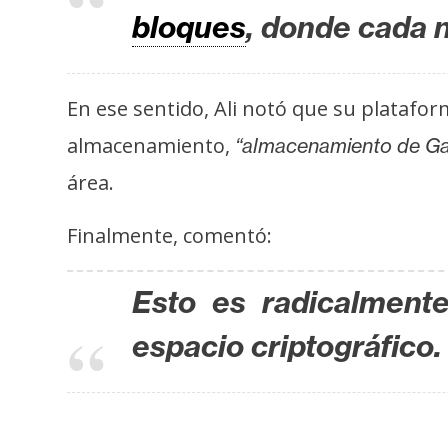
i
bloques
, donde cada n
c
i
d
En ese sentido, Ali notó que su platafo
a
d
almacenamiento,
“almacenamiento de Gai
área.
Finalmente, comentó:
Esto es radicalmente
espacio criptográfico.