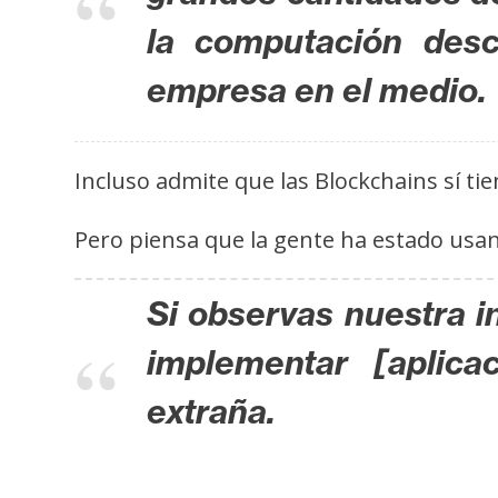
s
la computación desc
a
empresa en el medio.
T
e
Incluso admite que las Blockchains sí t
m
a
Pero piensa que la gente ha estado us
s
Si observas nuestra 
R
e
implementar [aplica
c
extraña.
u
r
s