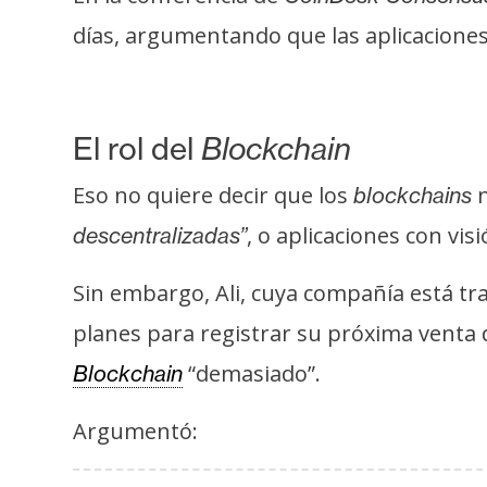
t
días, argumentando que las aplicaciones
h
e
r
e
El rol del
Blockchain
u
Eso no quiere decir que los
n
blockchains
m
, o aplicaciones con vi
descentralizadas”
I
Sin embargo, Ali, cuya compañía está t
A
planes para registrar su próxima venta 
“demasiado”.
Blockchain
A
n
Argumentó:
á
l