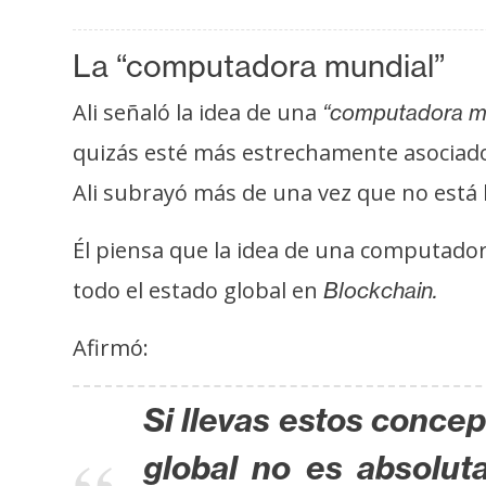
o
s
La “computadora mundial”
Ali señaló la idea de una
“computadora m
C
o
quizás esté más estrechamente asociad
n
Ali subrayó más de una vez que no está 
t
a
Él piensa que la idea de una computado
c
t
todo el estado global en
Blockchain.
o
Afirmó:
y
P
u
Si llevas estos conce
b
global no es absolu
l