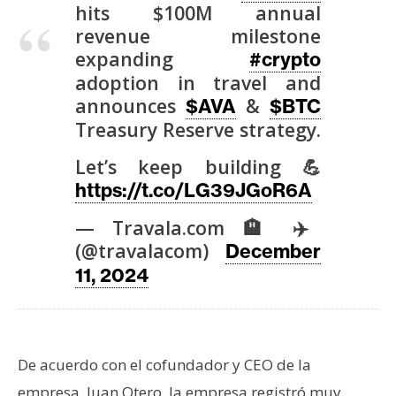
T
hits $100M annual
e
revenue milestone
m
expanding
#crypto
a
adoption in travel and
s
announces
&
$AVA
$BTC
Treasury Reserve strategy.
R
Let’s keep building 💪
e
https://t.co/LG39JGoR6A
c
u
— Travala.com 🏨 ✈️
r
(@travalacom)
December
s
11, 2024
o
s
De acuerdo con el cofundador y CEO de la
C
o
empresa, Juan Otero, la empresa registró muy