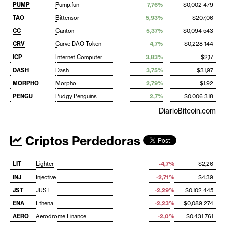
PUMP
Pump.fun
7,76%
$0,002 479
TAO
Bittensor
5,93%
$207,06
CC
Canton
5,37%
$0,094 543
CRV
Curve DAO Token
4,7%
$0,228 144
ICP
Internet Computer
3,83%
$2,17
DASH
Dash
3,75%
$31,97
MORPHO
Morpho
2,79%
$1,92
PENGU
Pudgy Penguins
2,7%
$0,006 318
DiarioBitcoin.com
Criptos Perdedoras
LIT
Lighter
-4,7%
$2,26
INJ
Injective
-2,71%
$4,39
JST
JUST
-2,29%
$0,102 445
ENA
Ethena
-2,23%
$0,089 274
AERO
Aerodrome Finance
-2,0%
$0,431 761