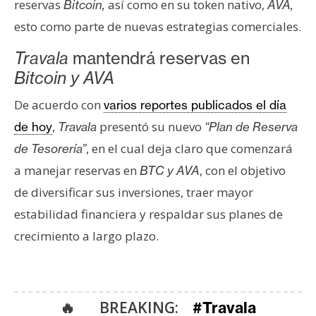
reservas
así como en su token nativo,
Bitcoin,
AVA,
s
esto como parte de nuevas estrategias comerciales.
N
Travala
mantendrá reservas en
o
Bitcoin y AVA
t
De acuerdo con
varios reportes publicados el día
a
s
,
presentó su nuevo
de hoy
Travala
“Plan de Reserva
d
, en el cual deja claro que comenzará
de Tesorería”
e
a manejar reservas en
, con el objetivo
BTC y AVA
P
de diversificar sus inversiones, traer mayor
r
e
estabilidad financiera y respaldar sus planes de
n
crecimiento a largo plazo.
s
a
🔥 BREAKING:
#Travala