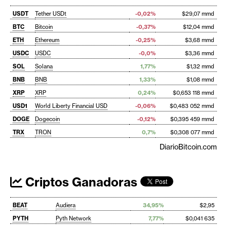
USDT
Tether USDt
-0,02%
$29,07 mmd
BTC
Bitcoin
-0,37%
$12,04 mmd
ETH
Ethereum
-0,25%
$3,68 mmd
USDC
USDC
-0,0%
$3,36 mmd
SOL
Solana
1,77%
$1,32 mmd
BNB
BNB
1,33%
$1,08 mmd
XRP
XRP
0,24%
$0,653 118 mmd
USD1
World Liberty Financial USD
-0,06%
$0,483 052 mmd
DOGE
Dogecoin
-0,12%
$0,395 459 mmd
TRX
TRON
0,7%
$0,308 077 mmd
DiarioBitcoin.com
Criptos Ganadoras
BEAT
Audiera
34,95%
$2,95
PYTH
Pyth Network
7,77%
$0,041 635