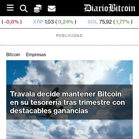
S
k
i
XRP
1,03 (
0,24%
)
SOL
75,92 (
1,77%
)
TRX
0,329 6
p
t
o
PUBLICIDAD
c
o
n
Bitcoin
Empresas
t
e
C
n
r
t
i
Travala decide mantener Bitcoin
p
t
en su tesorería tras trimestre con
o
destacables ganancias
M
e
r