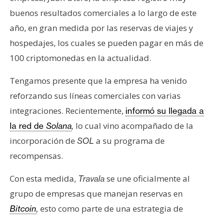
n
buenos resultados comerciales a lo largo de este
t
año, en gran medida por las reservas de viajes y
a
hospedajes, los cuales se pueden pagar en más de
c
t
100 criptomonedas en la actualidad.
o
y
Tengamos presente que la empresa ha venido
P
reforzando sus líneas comerciales con varias
u
integraciones. Recientemente,
informó su llegada a
b
lo cual vino acompañado de la
la red de
Solana
,
l
incorporación de
a su programa de
i
SOL
c
recompensas.
i
d
Con esta medida,
se une oficialmente al
Travala
a
grupo de empresas que manejan reservas en
d
esto como parte de una estrategia de
Bitcoin
,