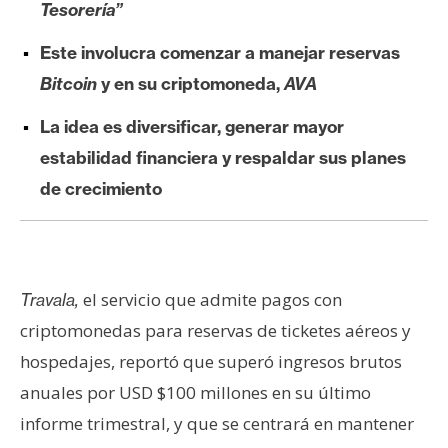
Tesorería”
e
r
Este involucra comenzar a manejar reservas
e
Bitcoin
y en su criptomoneda,
AVA
u
m
La idea es diversificar, generar mayor
estabilidad financiera y respaldar sus planes
I
de crecimiento
A
A
el servicio que admite pagos con
Travala,
n
criptomonedas para reservas de ticketes aéreos y
á
l
hospedajes, reportó que superó ingresos brutos
i
anuales por USD $100 millones en su último
s
informe trimestral, y que se centrará en mantener
i