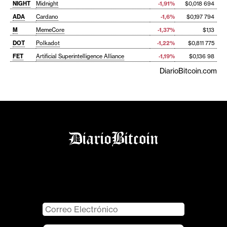
NIGHT
Midnight
-1,91%
$0,018 694
ADA
Cardano
-1,6%
$0,197 794
M
MemeCore
-1,37%
$1,13
DOT
Polkadot
-1,22%
$0,811 775
FET
Artificial Superintelligence Alliance
-1,19%
$0,136 98
DiarioBitcoin.com