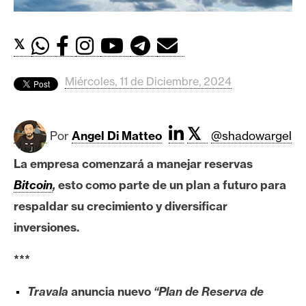
c
a
d
𝕏
o
s
Miércoles, 11 de Diciembre, 2024
B
𝕏
i
Por
Angel Di Matteo
@shadowargel
t
La empresa comenzará a manejar reservas
c
o
Bitcoin
,
esto como parte de un plan a futuro para
i
respaldar su crecimiento y diversificar
n
inversiones.
***
E
t
Travala
anuncia nuevo
“Plan de Reserva de
h