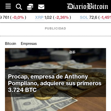
S
k
i
XRP
1,02 (
-2,36%
)
SOL
72,6 (
-1,45%
)
TRX
0,
p
t
o
PUBLICIDAD
c
o
n
Bitcoin
Empresas
t
e
C
n
r
t
i
p
Procap, empresa de Anthony
t
Pompliano, adquiere sus primeros
o
3.724 BTC
M
e
r