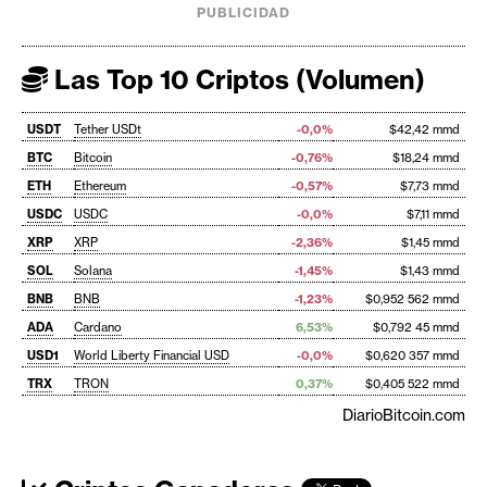
PUBLICIDAD
Las Top 10 Criptos (Volumen)
USDT
Tether USDt
-0,0%
$42,42 mmd
BTC
Bitcoin
-0,76%
$18,24 mmd
ETH
Ethereum
-0,57%
$7,73 mmd
USDC
USDC
-0,0%
$7,11 mmd
XRP
XRP
-2,36%
$1,45 mmd
SOL
Solana
-1,45%
$1,43 mmd
BNB
BNB
-1,23%
$0,952 562 mmd
ADA
Cardano
6,53%
$0,792 45 mmd
USD1
World Liberty Financial USD
-0,0%
$0,620 357 mmd
TRX
TRON
0,37%
$0,405 522 mmd
DiarioBitcoin.com