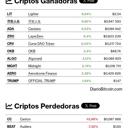
Criptos Ganadoras
LIT
Lighter
9,64%
$2,34
币安人生
币安人生
6,85%
$0,547 393
ADA
Cardano
6,53%
$0,199 542
ZRO
LayerZero
6,4%
$0,823 239
CRV
Curve DAO Token
6,02%
$0,217 724
OKB
OKB
3,4%
$88,76
ALGO
Algorand
3,13%
$0,089 825
NIGHT
Midnight
2,74%
$0,018 701
AERO
Aerodrome Finance
2,38%
$0,429 826
TRUMP
OFFICIAL TRUMP
1,84%
$1,47
DiarioBitcoin.com
Criptos Perdedoras
CC
Canton
-13,66%
$0,087 988
BEAT
Audiera
-7,35%
$1,93