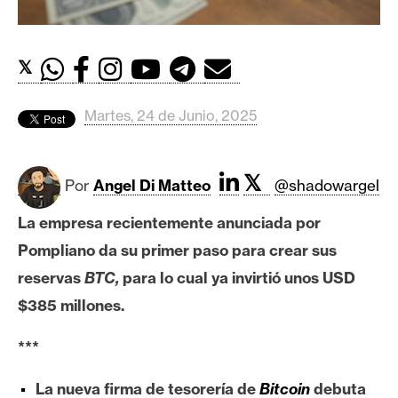
c
a
d
𝕏
o
s
Martes, 24 de Junio, 2025
B
i
𝕏
Por
Angel Di Matteo
@shadowargel
t
c
La empresa recientemente anunciada por
o
Pompliano da su primer paso para crear sus
i
reservas
BTC,
para lo cual ya invirtió unos USD
n
$385 millones.
E
***
t
La nueva firma de tesorería de
Bitcoin
debuta
h