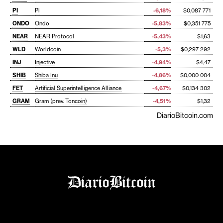
PI
Pi
-6,18%
$0,087 771
ONDO
Ondo
-5,83%
$0,351 775
NEAR
NEAR Protocol
-5,43%
$1,63
WLD
Worldcoin
-5,3%
$0,297 292
INJ
Injective
-4,94%
$4,47
SHIB
Shiba Inu
-4,86%
$0,000 004
FET
Artificial Superintelligence Alliance
-4,67%
$0,134 302
GRAM
Gram (prev. Toncoin)
-4,51%
$1,32
DiarioBitcoin.com