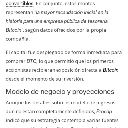
. En conjunto, estos montos
convertibles
n
t
representan
“la mayor recaudación inicial en la
a
historia para una empresa pública de tesorería
c
, según datos ofrecidos por la propia
Bitcoin”
t
compañía.
o
y
El capital fue desplegado de forma inmediata para
P
comprar
lo que permitió que los primeros
BTC,
u
b
accionistas recibieran exposición directa a
Bitcoin
l
desde el momento de su inversión.
i
c
Modelo de negocio y proyecciones
i
Aunque los detalles sobre el modelo de ingresos
d
aún no están completamente definidos,
Procap
a
d
indicó que su estrategia contempla varias fuentes