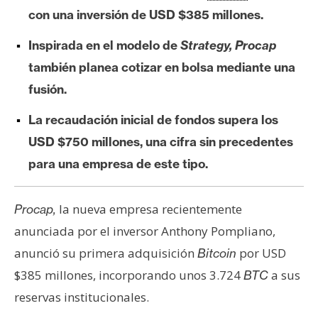
e
con una inversión de USD $385 millones.
r
Inspirada en el modelo de
Strategy, Procap
e
u
también planea cotizar en bolsa mediante una
m
fusión.
La recaudación inicial de fondos supera los
I
USD $750 millones, una cifra sin precedentes
A
para una empresa de este tipo.
A
la nueva empresa recientemente
Procap,
n
anunciada por el inversor Anthony Pompliano,
á
anunció su primera adquisición
por USD
l
Bitcoin
i
$385 millones, incorporando unos 3.724
a sus
BTC
s
reservas institucionales.
i