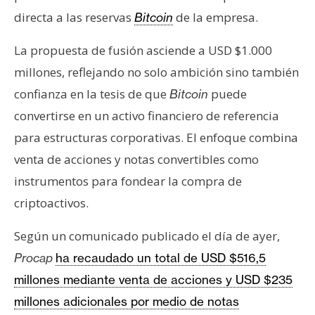
T
directa a las reservas
de la empresa.
e
Bitcoin
m
La propuesta de fusión asciende a USD $1.000
a
s
millones, reflejando no solo ambición sino también
confianza en la tesis de que
puede
Bitcoin
convertirse en un activo financiero de referencia
R
e
para estructuras corporativas. El enfoque combina
c
venta de acciones y notas convertibles como
u
instrumentos para fondear la compra de
r
criptoactivos.
s
o
Según un comunicado publicado el día de ayer,
s
Procap
ha recaudado un total de USD $516,5
millones mediante venta de acciones y USD $235
C
millones adicionales por medio de notas
o