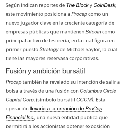
s
Según indican reportes de
y
The Block
CoinDesk
,
este movimiento posiciona a
como un
Procap
N
nuevo jugador clave en la creciente categoría de
o
empresas públicas que mantienen
como
Bitcoin
t
principal activo de tesorería, en la cual figura en
a
primer puesto
de Michael Saylor, la cual
Strategy
s
tiene las mayores reservasa corporativas.
d
e
Fusión y ambición bursátil
P
r
también ha revelado su intención de salir a
Procap
e
bolsa a través de una fusión con
Columbus Circle
n
. (símbolo bursátil
Esta
Capital Corp
CCCM).
s
a
operación
llevaría a la creación de
ProCap
una nueva entidad pública que
Financial Inc.
,
permitirá a los accionistas obtener exposición