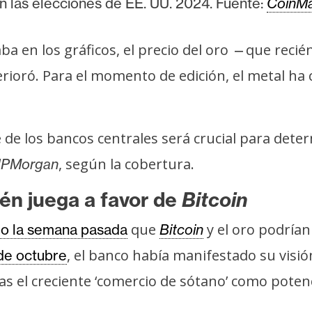
 las elecciones de EE. UU. 2024. Fuente:
CoinM
a en los gráficos, el precio del oro
que recié
—
rioró. Para el momento de edición, el metal ha 
de los bancos centrales será crucial para determ
, según la cobertura.
JPMorgan
én juega a favor de
Bitcoin
que
y el oro podrían
ado la semana pasada
Bitcoin
, el banco había manifestado su visi
 de octubre
 el creciente ‘comercio de sótano’ como potenc