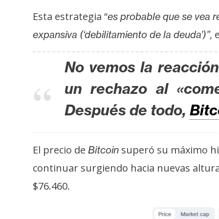
o
Esta estrategia “
s
es probable que se vea re
, 
expansiva (‘debilitamiento de la deuda’)”
C
No vemos la reacción 
o
n
un rechazo al «come
t
a
Después de todo,
Bitc
c
t
o
El precio de
superó su máximo hist
Bitcoin
y
continuar surgiendo hacia nuevas alturas
P
u
$76.460.
b
l