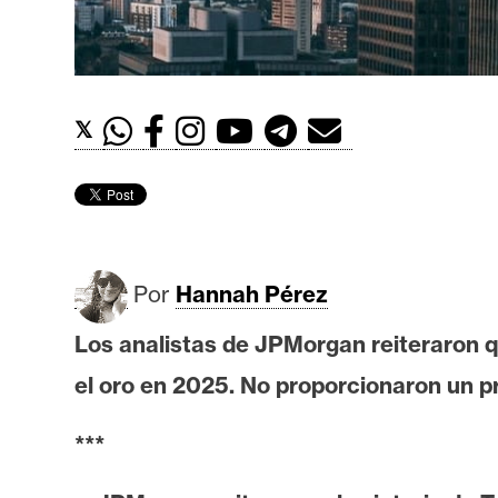
t
h
e
r
𝕏
e
u
m
I
Por
Hannah Pérez
A
Los analistas de JPMorgan reiteraron q
el oro en 2025. No proporcionaron un pr
A
n
***
á
l