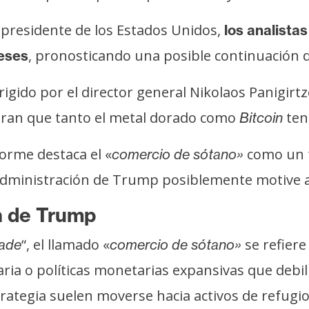
 presidente de los Estados Unidos,
los analista
, pronosticando una posible continuación d
eses
igido por el director general Nikolaos Panigirtz
peran que tanto el metal dorado como
ten
Bitcoin
nforme destaca el «
como un f
comercio de sótano»
administración de Trump posiblemente motive a l
n de Trump
“, el llamado «
se refiere
ade
comercio de sótano»
ciaria o políticas monetarias expansivas que deb
trategia suelen moverse hacia activos de refugi