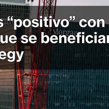
“positivo” con 
ue se benefici
tegy