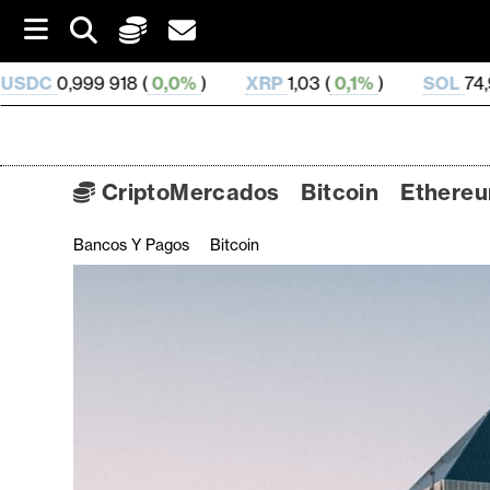
S
k
i
0,0%
)
XRP
1,03 (
0,1%
)
SOL
74,91 (
1,89%
)
T
p
t
o
c
o
CriptoMercados
Bitcoin
Ethere
n
t
Bancos Y Pagos
Bitcoin
C
e
n
r
t
i
p
t
o
M
e