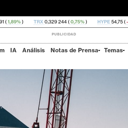
RX
0,329 244 (
0,75%
)
HYPE
54,75 (
-3,26%
)
DOG
PUBLICIDAD
um
IA
Análisis
Notas de Prensa
Temas