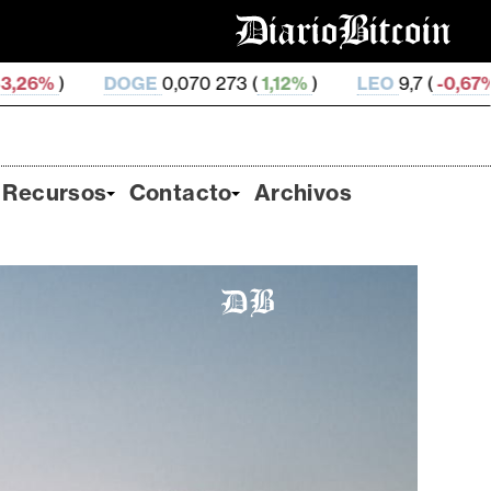
E
0,070 273 (
1,12%
)
LEO
9,7 (
-0,67%
)
ZEC
507,58
Recursos
Contacto
Archivos