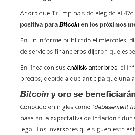
s
a
Ahora que Trump ha sido elegido el 47o
positiva para
Bitcoin
en los próximos m
T
En un informe publicado el miércoles, dir
e
m
de servicios financieros dijeron que es
a
s
En línea con sus
, el i
análisis anteriores
precios, debido a que anticipa que una 
R
Bitcoin
y oro se beneficiará
e
c
Conocido en inglés como “
debasement tr
u
basa en la expectativa de inflación fidu
r
s
legal. Los inversores que siguen esta es