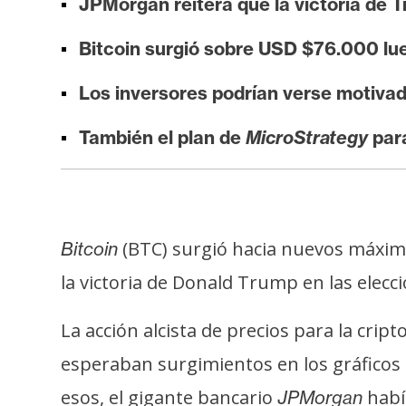
JPMorgan reitera que la victoria de T
i
s
Bitcoin surgió sobre USD $76.000 lu
i
s
Los inversores podrían verse motiva
También el plan de
MicroStrategy
para
N
o
t
a
s
(BTC) surgió hacia nuevos máximo
Bitcoin
d
la victoria de Donald Trump en las elecc
e
P
La acción alcista de precios para la cri
r
esperaban surgimientos en los gráficos 
e
n
esos, el gigante bancario
habí
JPMorgan