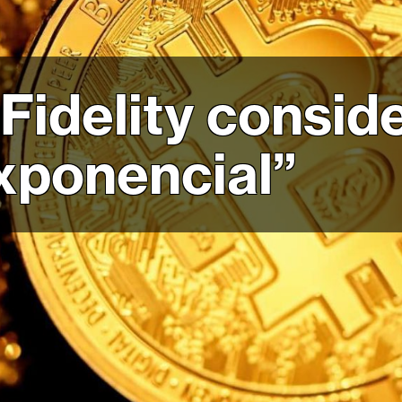
 Fidelity consid
xponencial”