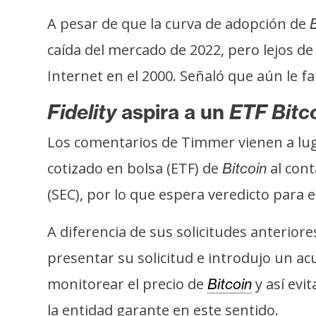
o
s
A pesar de que la curva de adopción de
B
caída del mercado de 2022, pero lejos de 
C
Internet en el 2000. Señaló que aún le f
o
Fidelity
aspira a un
ETF Bitc
n
t
Los comentarios de Timmer vienen a lu
a
cotizado en bolsa (ETF) de
al cont
Bitcoin
c
t
(SEC), por lo que espera veredicto para 
o
y
A diferencia de sus solicitudes anterior
P
presentar su solicitud e introdujo un acu
u
b
monitorear el precio de
y así evi
Bitcoin
l
la entidad garante en este sentido.