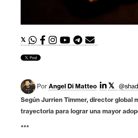
t
h
e
r
e
𝕏
u
m
I
𝕏
Por
Angel Di Matteo
@shad
A
Según Jurrien Timmer, director global
A
trayectoria para lograr una mayor adop
n
á
***
l