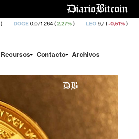
264 (
2,27%
)
LEO
9,7 (
-0,51%
)
ZEC
505,42 (
-0,6
Recursos
Contacto
Archivos