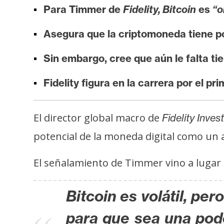
i
Para Timmer de
Fidelity, Bitcoin
es
“o
s
i
Asegura que la criptomoneda tiene p
s
Sin embargo, cree que aún le falta t
N
Fidelity figura en la carrera por el pr
o
t
El director global macro de
Fidelity Inves
a
potencial de la moneda digital como un a
s
d
El señalamiento de Timmer vino a lugar
e
P
r
Bitcoin es volátil, pe
e
para que sea una pode
n