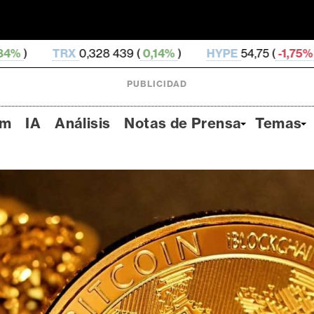
8 439 (
0,14%
)
HYPE
54,75 (
-1,75%
)
DOGE
0,071 
PUBLICIDAD
um
IA
Análisis
Notas de Prensa
Temas