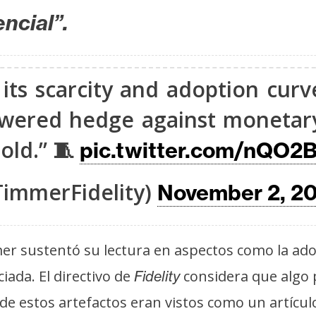
ncial”.
t its scarcity and adoption cur
powered hedge against monetary
gold.” 🧵
pic.twitter.com/nQO2
TimmerFidelity)
November 2, 2
er sustentó su lectura en aspectos como la ad
ada. El directivo de
considera que algo p
Fidelity
nde estos artefactos eran vistos como un artícu