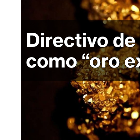
r
c
a
d
Directivo de
o
s
como “oro e
B
i
t
c
o
i
n
E