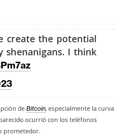
ve create the potential
 shenanigans. I think
BPm7az
023
opción de
especialmente la curva
Bitcoin
,
arecido ocurrió con los teléfonos
lo prometedor.