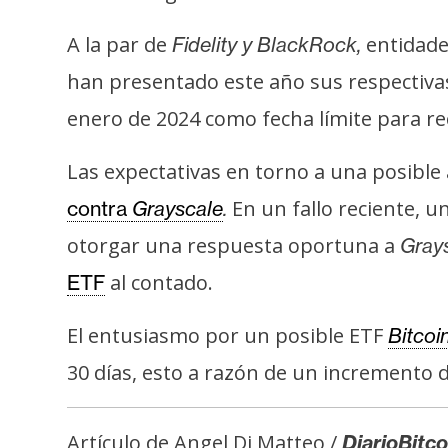
i
c
A la par de
entidad
Fidelity y BlackRock,
i
han presentado este año sus respectiva
d
a
enero de 2024 como fecha límite para reci
d
Las expectativas en torno a una posible 
En un fallo reciente, u
contra
Grayscale
.
otorgar una respuesta oportuna a
Gray
al contado.
ETF
El entusiasmo por un posible ETF
Bitcoi
30 días, esto a razón de un incremento 
Artículo de Angel Di Matteo /
DiarioBitco