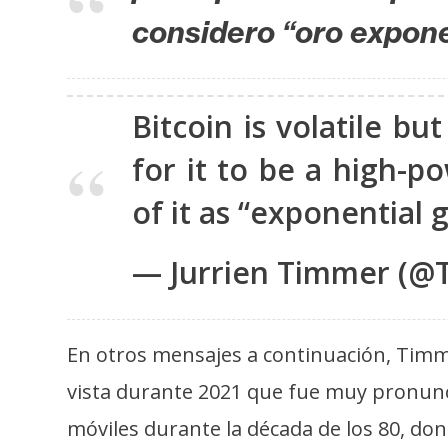
s
considero “oro expone
a
T
Bitcoin is volatile bu
e
for it to be a high-
m
a
of it as “exponential 
s
— Jurrien Timmer (@
R
e
c
En otros mensajes a continuación, Timm
u
vista durante 2021 que fue muy pronunci
r
s
móviles durante la década de los 80, do