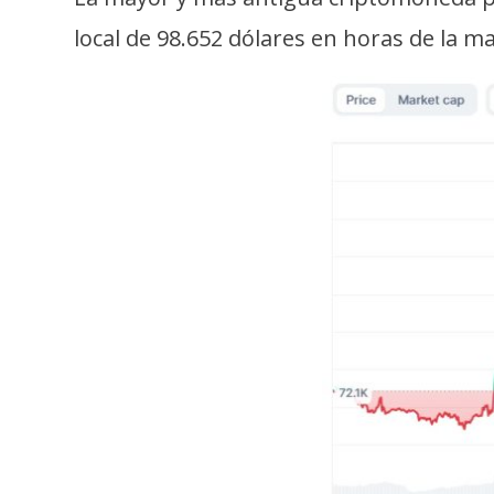
s
local de 98.652 dólares en horas de la 
a
T
e
m
a
s
R
e
c
u
r
s