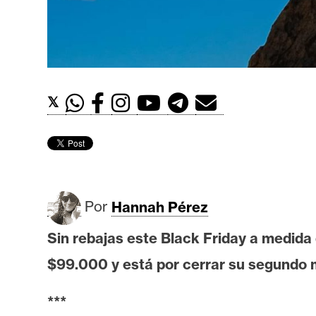
t
h
e
r
e
𝕏
u
m
I
A
Por
Hannah Pérez
Sin rebajas este Black Friday a medida
A
$99.000 y está por cerrar su segundo 
n
á
***
l