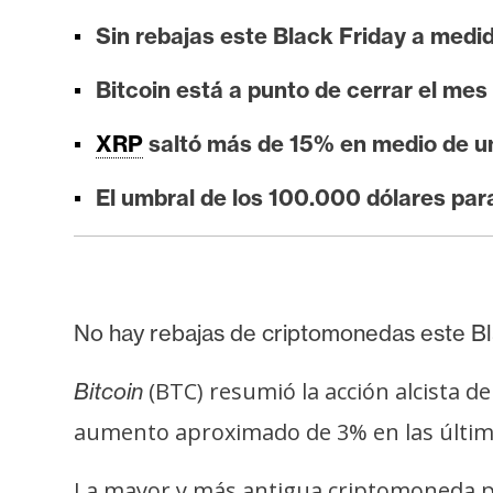
i
Sin rebajas este Black Friday a medi
s
i
Bitcoin está a punto de cerrar el m
s
XRP
saltó más de 15% en medio de una
N
El umbral de los 100.000 dólares pa
o
t
a
s
d
No hay rebajas de criptomonedas este Bla
e
P
(BTC) resumió la acción alcista d
Bitcoin
r
aumento aproximado de 3% en las últim
e
n
La mayor y más antigua criptomoneda p