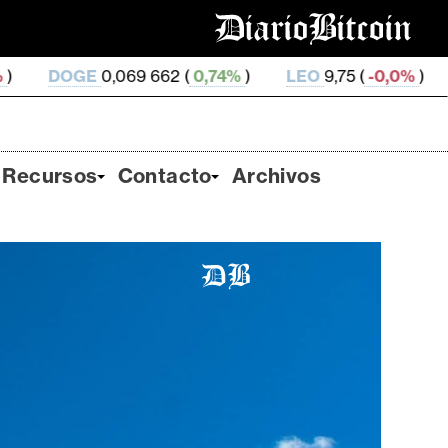
 662 (
0,74%
)
LEO
9,75 (
-0,0%
)
ZEC
509,66 (
1,
Recursos
Contacto
Archivos