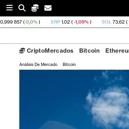
S
k
i
XRP
1,02 (
-1,09%
)
SOL
73,62 (
1,29%
)
TRX
0,
p
t
o
c
o
CriptoMercados
Bitcoin
Ethere
n
t
Análisis De Mercado
Bitcoin
C
e
n
r
t
i
p
t
o
M
e