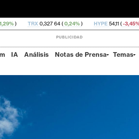
327 64 (
0,24%
)
HYPE
54,11 (
-3,45%
)
DOGE
0,069
PUBLICIDAD
um
IA
Análisis
Notas de Prensa
Temas