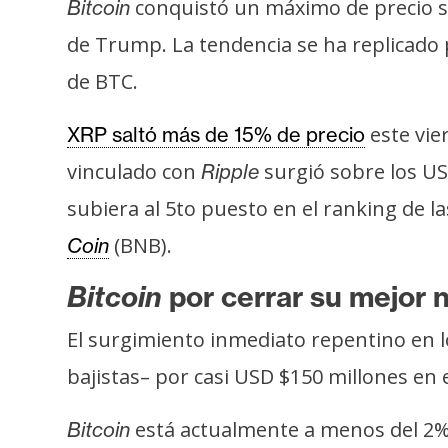
conquistó un máximo de precio si
i
Bitcoin
c
de Trump. La tendencia se ha replicado
i
de BTC.
d
a
este vie
XRP saltó más de 15% de precio
d
vinculado con
surgió sobre los U
Ripple
subiera al 5to puesto en el ranking de
(BNB).
Coin
Bitcoin
por cerrar su mejor
El surgimiento inmediato repentino en l
bajistas– por casi USD $150 millones e
está actualmente a menos del 2% 
Bitcoin