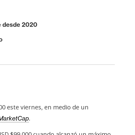
re desde 2020
o
00 este viernes, en medio de un
.
MarketCap
 USD $99.000 cuando alcanzó un máximo