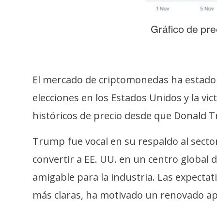
o
s
Gráfico de pre
C
o
n
El mercado de criptomonedas ha estado 
t
elecciones en los Estados Unidos y la vic
a
históricos de precio desde que Donald T
c
t
Trump fue vocal en su respaldo al sect
o
y
convertir a EE. UU. en un centro global
P
amigable para la industria. Las expectat
u
b
más claras, ha motivado un renovado ape
l