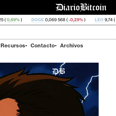
GE
0,069 568 (
-0,29%
)
LEO
9,74 (
-0,19%
)
ZEC
50
Recursos
Contacto
Archivos