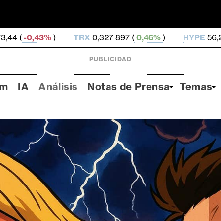
TRX
0,327 897 (
0,46%
)
HYPE
56,25 (
0,69%
)
DO
PUBLICIDAD
um
IA
Análisis
Notas de Prensa
Temas