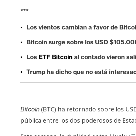
i
***
s
i
Los vientos cambian a favor de Bitcoi
s
Bitcoin surge sobre los USD $105.00
N
Los
ETF
Bitcoin
al contado vieron sali
o
t
Trump ha dicho que no está interesa
a
s
d
e
P
(BTC) ha retornado sobre los USD
Bitcoin
r
pública entre los dos poderosos de Est
e
n