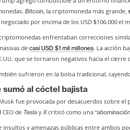
Trump agregó combustible a un entorno financier
omonedas.
, la criptomoneda más grande,
Bitcoin
s
 negociado por encima de los USD $106.000 el m
s criptomonedas enfrentaban correcciones simil
 masivas de
. La acción ba
casi USD $1 mil millones
.UU. que se tornaron negativos hacia el cierre 
mbién sufrieron en la bolsa tradicional, cayend
 sumó al cóctel bajista
 Musk fue provocada por desacuerdos sobre el p
el CEO de
y
criticó como una “
Tesla
X
abominación
la de insultos y amenazas públicas entre ambos