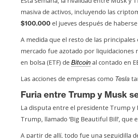
Esta semana, la rivalidad entre Musk y 
s
masiva de activos, incluyendo las cript
a
el jueves después de haberse
$100.000
T
A medida que el resto de las principale
e
mercado fue azotado por liquidaciones
m
a
en bolsa (ETF) de
al contado en EE
Bitcoin
s
Las acciones de empresas como
ta
Tesla
R
Furia entre Trump y Musk se
e
c
La disputa entre el presidente Trump y
u
Trump, llamado ‘Big Beautiful Bill’, que 
r
s
A partir de allí, todo fue una seguidil