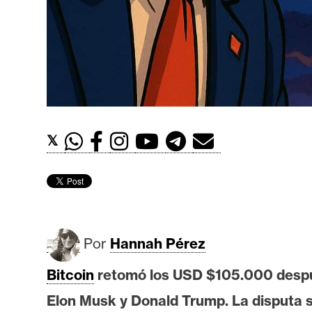
t
h
e
r
e
u
m
𝕏
I
A
Por
Hannah Pérez
A
n
Bitcoin
retomó los USD $105.000 despué
á
Elon Musk y Donald Trump. La disputa s
l