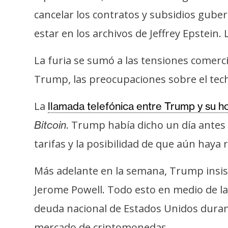
o
cancelar los contratos y subsidios gu
s
estar en los archivos de Jeffrey Epstein.
C
La furia se sumó a las tensiones comercia
o
Trump, las preocupaciones sobre el techo
n
t
La
llamada telefónica entre Trump y su h
a
c
. Trump había dicho un día antes 
Bitcoin
t
tarifas y la posibilidad de que aún hay
o
y
Más adelante en la semana, Trump insist
P
Jerome Powell. Todo esto en medio de la
u
b
deuda nacional de Estados Unidos durant
l
mercado de criptomonedas.