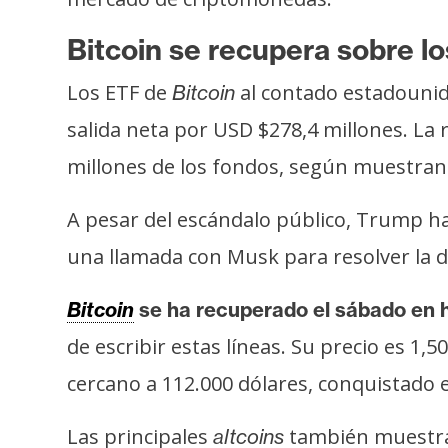
i
c
Bitcoin se recupera sobre 
i
d
Los ETF de
al contado estadounid
Bitcoin
a
salida neta por USD $278,4 millones. La 
d
millones de los fondos, según muestran
A pesar del escándalo público, Trump ha
una llamada con Musk para resolver la di
Bitcoin
se ha recuperado el sábado en 
de escribir estas líneas. Su precio es 1
cercano a 112.000 dólares, conquistado 
Las principales
también muestran 
altcoins