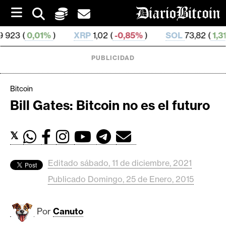
S
k
i
01%
)
XRP
1,02 (
-0,85%
)
SOL
73,82 (
1,31%
)
T
p
t
o
PUBLICIDAD
c
o
n
Bitcoin
t
Bill Gates: Bitcoin no es el futuro
e
C
n
r
t
𝕏
i
p
Editado sábado, 11 de diciembre, 2021
t
o
Publicado Domingo, 25 de Enero, 2015
M
e
Por
Canuto
r