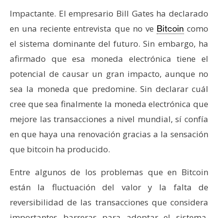
c
a
Impactante. El empresario Bill Gates ha declarado
d
en una reciente entrevista que no ve
como
Bitcoin
o
el sistema dominante del futuro. Sin embargo, ha
s
afirmado que esa moneda electrónica tiene el
potencial de causar un gran impacto, aunque no
B
sea la moneda que predomine. Sin declarar cuál
i
cree que sea finalmente la moneda electrónica que
t
mejore las transacciones a nivel mundial, sí confía
c
o
en que haya una renovación gracias a la sensación
i
que bitcoin ha producido.
n
Entre algunos de los problemas que en Bitcoin
están la fluctuación del valor y la falta de
E
reversibilidad de las transacciones que considera
t
h
importantes barreras para adoptar el sistema.