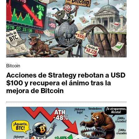
n
t
a
c
t
o
y
P
Bitcoin
u
Acciones de Strategy rebotan a USD
b
$100 y recupera el ánimo tras la
l
mejora de Bitcoin
i
c
i
d
a
d