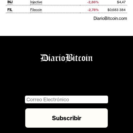
INJ
Injective
-2,86%
$4,47
FIL
Filecoin
-2,78%
$0,683 384
DiarioBitcoin.com