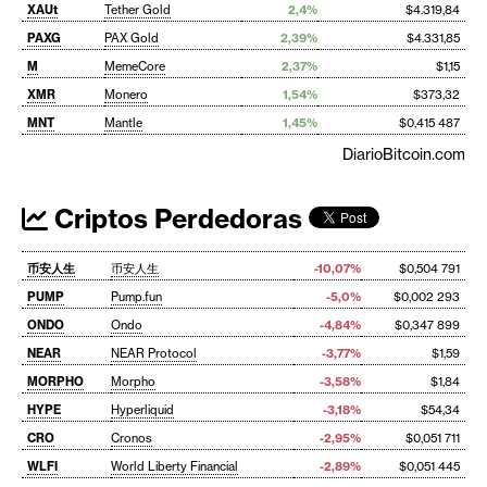
XAUt
Tether Gold
2,4%
$4.319,84
PAXG
PAX Gold
2,39%
$4.331,85
M
MemeCore
2,37%
$1,15
XMR
Monero
1,54%
$373,32
MNT
Mantle
1,45%
$0,415 487
DiarioBitcoin.com
Criptos Perdedoras
币安人生
币安人生
-10,07%
$0,504 791
PUMP
Pump.fun
-5,0%
$0,002 293
ONDO
Ondo
-4,84%
$0,347 899
NEAR
NEAR Protocol
-3,77%
$1,59
MORPHO
Morpho
-3,58%
$1,84
HYPE
Hyperliquid
-3,18%
$54,34
CRO
Cronos
-2,95%
$0,051 711
WLFI
World Liberty Financial
-2,89%
$0,051 445