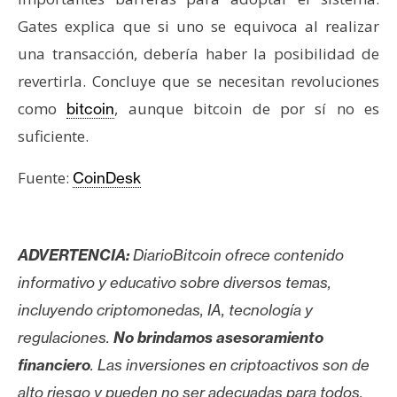
e
Gates explica que si uno se equivoca al realizar
r
una transacción, debería haber la posibilidad de
e
revertirla. Concluye que se necesitan revoluciones
u
m
como
, aunque bitcoin de por sí no es
bitcoin
suficiente.
I
Fuente:
CoinDesk
A
A
ADVERTENCIA:
DiarioBitcoin ofrece contenido
n
informativo y educativo sobre diversos temas,
á
incluyendo criptomonedas, IA, tecnología y
l
regulaciones.
No brindamos asesoramiento
i
s
financiero
. Las inversiones en criptoactivos son de
i
alto riesgo y pueden no ser adecuadas para todos.