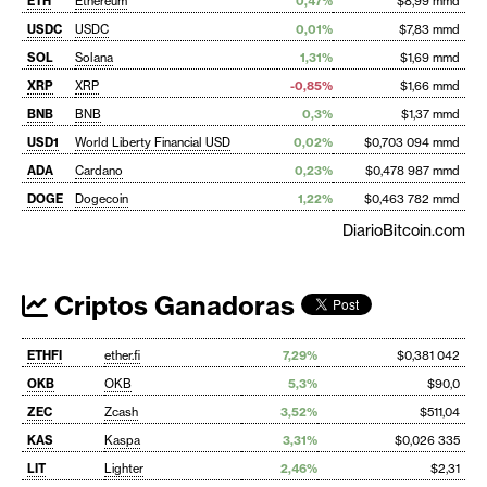
ETH
Ethereum
0,47%
$8,99 mmd
USDC
USDC
0,01%
$7,83 mmd
SOL
Solana
1,31%
$1,69 mmd
XRP
XRP
-0,85%
$1,66 mmd
BNB
BNB
0,3%
$1,37 mmd
USD1
World Liberty Financial USD
0,02%
$0,703 094 mmd
ADA
Cardano
0,23%
$0,478 987 mmd
DOGE
Dogecoin
1,22%
$0,463 782 mmd
DiarioBitcoin.com
Criptos Ganadoras
ETHFI
ether.fi
7,29%
$0,381 042
OKB
OKB
5,3%
$90,0
ZEC
Zcash
3,52%
$511,04
KAS
Kaspa
3,31%
$0,026 335
LIT
Lighter
2,46%
$2,31