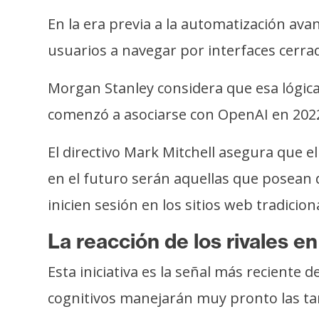
i
En la era previa a la automatización av
c
i
usuarios a navegar por interfaces cerrad
d
a
Morgan Stanley considera que esa lógic
d
comenzó a asociarse con OpenAI en 2022
El directivo Mark Mitchell asegura que 
en el futuro serán aquellas que posean d
inicien sesión en los sitios web tradicio
La reacción de los rivales en
Esta iniciativa es la señal más reciente
cognitivos manejarán muy pronto las tar