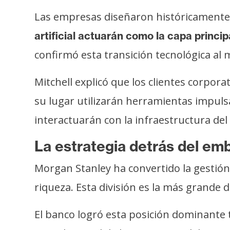
s
Las empresas diseñaron históricamente 
a
artificial actuarán como la capa princip
confirmó esta transición tecnológica al
T
e
Mitchell explicó que los clientes corpo
m
a
su lugar utilizarán herramientas impulsa
s
interactuarán con la infraestructura d
La estrategia detrás del em
R
e
Morgan Stanley ha convertido la gestió
c
riqueza. Esta división es la más grande 
u
r
El banco logró esta posición dominante 
s