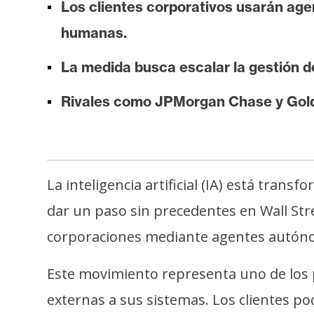
Los clientes corporativos usarán ag
i
s
humanas.
i
s
La medida busca escalar la gestión d
Rivales como JPMorgan Chase y Goldm
N
o
t
a
La inteligencia artificial (IA) está tran
s
dar un paso sin precedentes en Wall Stre
d
e
corporaciones mediante agentes autón
P
r
Este movimiento representa uno de los 
e
externas a sus sistemas. Los clientes po
n