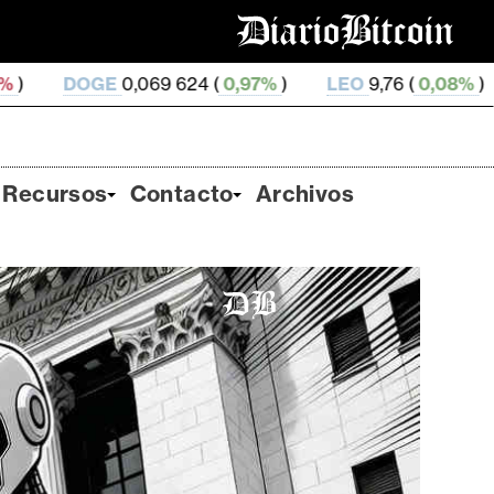
069 624 (
0,97%
)
LEO
9,76 (
0,08%
)
ZEC
509,4 (
2
Recursos
Contacto
Archivos