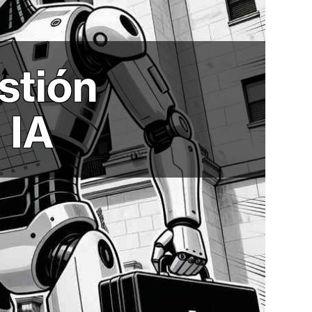
stión
 IA