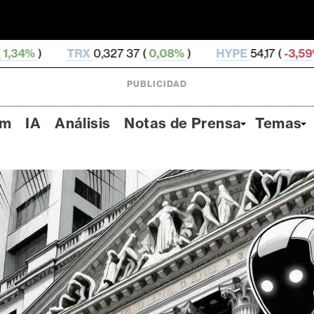
X
0,327 37 (
0,08%
)
HYPE
54,17 (
-3,59%
)
DOGE
0,
PUBLICIDAD
um
IA
Análisis
Notas de Prensa
Temas