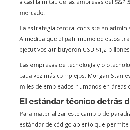
a casi la mitad de las empresas del S&P 
o
s
mercado.
La estrategia central consiste en adminis
C
o
A medida que el patrimonio de estos tra
n
ejecutivos atribuyeron USD $1,2 billones 
t
a
Las empresas de tecnología y biotecnolo
c
cada vez más complejos. Morgan Stanley 
t
o
miles de empleados humanos en áreas d
y
El estándar técnico detrás d
P
u
Para materializar este cambio de paradig
b
estándar de código abierto que permite
l