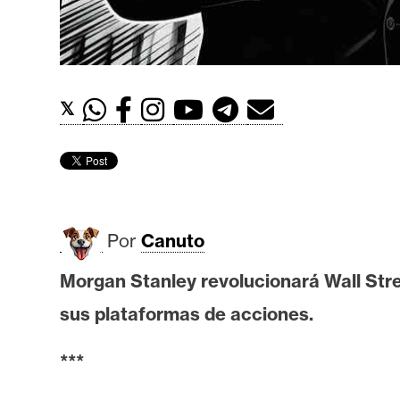
t
h
e
r
𝕏
e
u
m
I
Por
Canuto
A
Morgan Stanley revolucionará Wall Stree
sus plataformas de acciones.
A
n
***
á
l