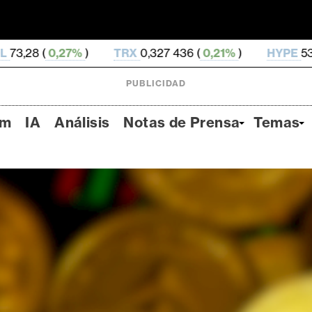
TRX
0,327 436 (
0,21%
)
HYPE
53,99 (
-3,85%
)
PUBLICIDAD
um
IA
Análisis
Notas de Prensa
Temas