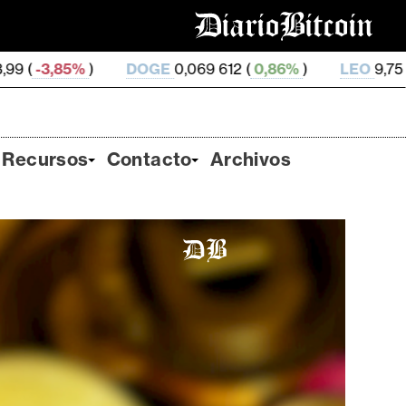
DOGE
0,069 612 (
0,86%
)
LEO
9,75 (
-0,13%
)
ZE
Recursos
Contacto
Archivos