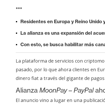
i
***
s
i
Residentes en Europa y Reino Unido
s
La alianza es una expansión del acue
N
Con esto, se busca habilitar más can
o
t
a
La plataforma de servicios con criptom
s
pasado, por lo que ahora clientes en Eu
d
e
dinero fiat a través del gigante de pagos 
P
Alianza
MoonPay
–
PayPal
aho
r
e
El anuncio vino a lugar en una publicaci
n