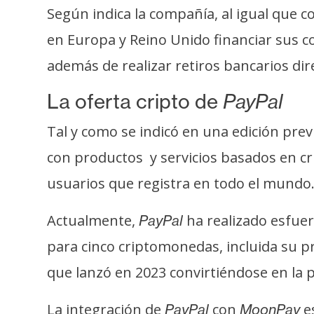
o
Según indica la compañía, al igual que 
s
en Europa y Reino Unido financiar sus
además de realizar retiros bancarios dire
C
o
La oferta cripto de
PayPal
n
t
Tal y como se indicó en una edición pre
a
con productos y servicios basados en cr
c
usuarios que registra en todo el mundo
t
o
Actualmente,
ha realizado esfuer
PayPal
y
P
para cinco criptomonedas, incluida su p
u
que lanzó en 2023 convirtiéndose en la 
b
l
La integración de
con
e
PayPal
MoonPay