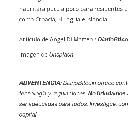
i
habilitará poco a poco para residentes 
c
i
como Croacia, Hungría e Islandia.
d
a
Artículo de Angel Di Matteo /
DiarioBitco
d
Imagen de
Unsplash
ADVERTENCIA:
DiarioBitcoin ofrece cont
tecnología y regulaciones.
No brindamos 
ser adecuadas para todos. Investigue, consu
capital.