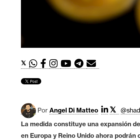
t
h
e
r
e
u
m
𝕏
I
A
𝕏
A
Por
Angel Di Matteo
@shad
n
La medida constituye una expansión del
á
l
en Europa y Reino Unido ahora podrán 