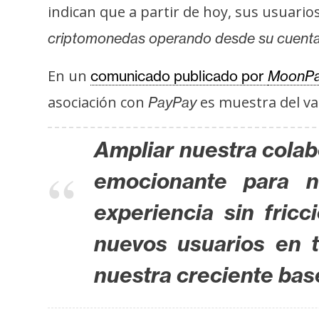
s
indican que a partir de hoy, sus usuario
a
criptomonedas operando desde su cuenta
En un
comunicado publicado por
MoonP
T
e
asociación con
es muestra del va
PayPay
m
a
Ampliar nuestra colab
s
emocionante para n
R
experiencia sin fricc
e
nuevos usuarios en 
c
u
nuestra creciente base
r
s