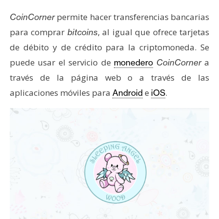
T
e
permite hacer transferencias bancarias
CoinCorner
m
para comprar
, al igual que ofrece tarjetas
bitcoins
a
de débito y de crédito para la criptomoneda. Se
s
puede usar el servicio de
a
monedero
CoinCorner
través de la página web o a través de las
R
aplicaciones móviles para
e
.
Android
iOS
e
c
u
r
s
o
s
C
o