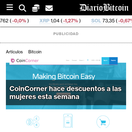
S
k
i
%
)
XRP
1,04 (
-1,27%
)
SOL
73,35 (
-0,67%
)
TR
p
t
o
PUBLICIDAD
c
o
n
Artículos
Bitcoin
t
e
C
n
r
t
i
CoinCorner hace descuentos a las
p
mujeres esta semana
t
o
M
e
r