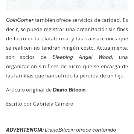
n
t
a
también ofrece servicios de caridad. Es
CoinCorner
c
decir, se puede registrar una organización sin fines
t
de lucro en la plataforma, y las transacciones que
o
se realicen no tendrán ningún costo. Actualmente,
y
son socios de
, una
P
Sleeping Angel Wood
u
organización sin fines de lucro que se encarga de
b
las familias que han sufrido la pérdida de un hijo.
l
i
Artículo original de
Diario Bitcoin
c
i
Escrito por Gabriela Camero
d
a
d
ADVERTENCIA:
DiarioBitcoin ofrece contenido