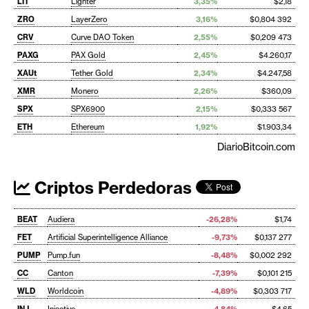
LIT
Lighter
3,35%
$2,18
ZRO
LayerZero
3,16%
$0,804 392
CRV
Curve DAO Token
2,55%
$0,209 473
PAXG
PAX Gold
2,45%
$4.260,17
XAUt
Tether Gold
2,34%
$4.247,58
XMR
Monero
2,26%
$360,09
SPX
SPX6900
2,15%
$0,333 567
ETH
Ethereum
1,92%
$1.903,34
DiarioBitcoin.com
Criptos Perdedoras
BEAT
Audiera
-26,28%
$1,74
FET
Artificial Superintelligence Alliance
-9,73%
$0,137 277
PUMP
Pump.fun
-8,48%
$0,002 292
CC
Canton
-7,39%
$0,101 215
WLD
Worldcoin
-4,89%
$0,303 717