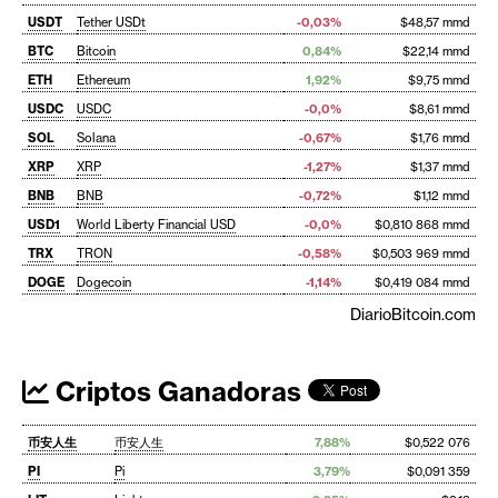
USDT
Tether USDt
-0,03%
$48,57 mmd
BTC
Bitcoin
0,84%
$22,14 mmd
ETH
Ethereum
1,92%
$9,75 mmd
USDC
USDC
-0,0%
$8,61 mmd
SOL
Solana
-0,67%
$1,76 mmd
XRP
XRP
-1,27%
$1,37 mmd
BNB
BNB
-0,72%
$1,12 mmd
USD1
World Liberty Financial USD
-0,0%
$0,810 868 mmd
TRX
TRON
-0,58%
$0,503 969 mmd
DOGE
Dogecoin
-1,14%
$0,419 084 mmd
DiarioBitcoin.com
Criptos Ganadoras
币安人生
币安人生
7,88%
$0,522 076
PI
Pi
3,79%
$0,091 359