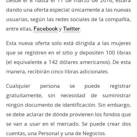
Desde el 8 hasta el 11 de marzo de 2016, estará
s
dando una oferta especial únicamente a las nuevas
usuarias, según las redes sociales de la compañía,
N
entre ellas,
y
.
Facebook
Twitter
o
t
Esta nueva oferta solo está dirigida a las mujeres
a
que se registren en el sitio y depositen 100 libras
s
(el equivalente a 142 dólares americanos). De esta
d
e
manera, recibirán cinco libras adicionales.
P
r
Cualquier persona se puede registrar
e
gratuitamente, sin necesidad de suministrar
n
ningún documento de identificación. Sin embargo,
s
se debe aclarar de dónde provienen los fondos que
a
se van a usar en el mercado. Se puede crear dos
cuentas, una Personal y una de Negocios.