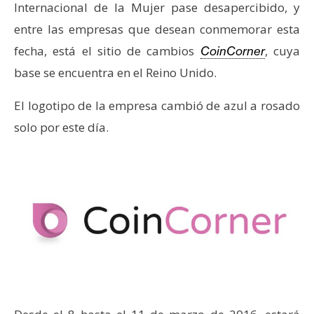
Internacional de la Mujer pase desapercibido, y
e
entre las empresas que desean conmemorar esta
r
e
fecha, está el sitio de cambios
, cuya
CoinCorner
u
base se encuentra en el Reino Unido.
m
El logotipo de la empresa cambió de azul a rosado
solo por este día.
I
A
A
n
á
l
i
s
i