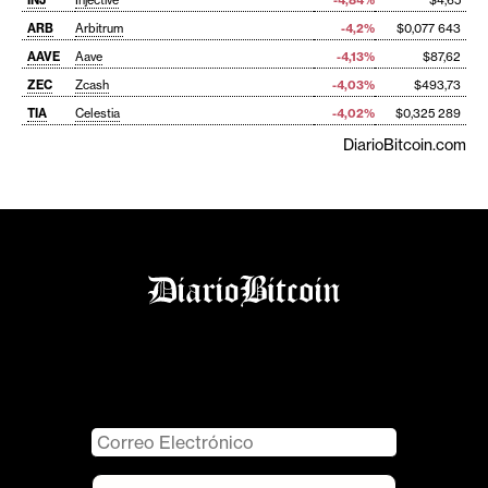
INJ
Injective
-4,84%
$4,65
ARB
Arbitrum
-4,2%
$0,077 643
AAVE
Aave
-4,13%
$87,62
ZEC
Zcash
-4,03%
$493,73
TIA
Celestia
-4,02%
$0,325 289
DiarioBitcoin.com