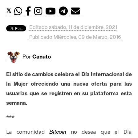
c
a
𝕏
d
o
Editado sábado, 11 de diciembre, 2021
s
Publicado Miércoles, 09 de Marzo, 2016
B
Por
Canuto
i
t
El sitio de cambios celebra el Día Internacional de
c
o
la Mujer ofreciendo una nueva oferta para las
i
usuarias que se registren en su plataforma esta
n
semana.
***
E
t
La comunidad
no desea que el Día
Bitcoin
h