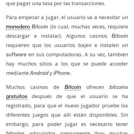
que pagar una tasa por las transacciones.
e
r
Para empezar a jugar, el usuario va a necesitar un
e
(lo cual, muchas veces, requiere
monedero
Bitcoin
u
m
descargar e instalar). Algunos casinos
Bitcoin
requieren que los usuarios bajen e instalen un
en sus computadoras. A su vez, también
software
I
A
hay muchos sitios a los que se puede acceder
mediante
y
.
Android
iPhone
A
Muchos casinos de
ofrecen
Bitcoin
bitcoins
n
después de que el usuario se ha
gratuitos
á
registrado, para que el nuevo jugador pruebe los
l
i
diferentes juegos que allí están disponibles. Sin
s
embargo, para poder jugar es necesario tener
i
adquiridos previamente (hay muchas
bitcoins