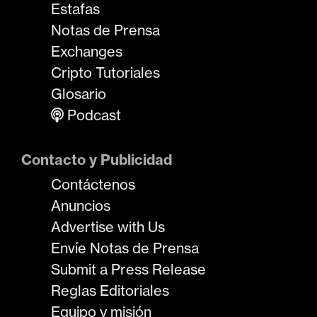
Estafas
Notas de Prensa
Exchanges
Cripto Tutoriales
Glosario
Podcast
Contacto y Publicidad
Contáctenos
Anuncios
Advertise with Us
Envíe Notas de Prensa
Submit a Press Release
Reglas Editoriales
Equipo y misión