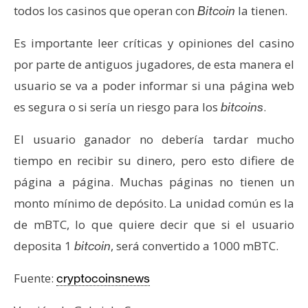
T
todos los casinos que operan con
la tienen.
Bitcoin
e
m
Es importante leer críticas y opiniones del casino
a
por parte de antiguos jugadores, de esta manera el
s
usuario se va a poder informar si una página web
es segura o si sería un riesgo para los
.
bitcoins
R
e
El usuario ganador no debería tardar mucho
c
tiempo en recibir su dinero, pero esto difiere de
u
página a página. Muchas páginas no tienen un
r
s
monto mínimo de depósito. La unidad común es la
o
de mBTC, lo que quiere decir que si el usuario
s
deposita 1
, será convertido a 1000 mBTC.
bitcoin
Fuente:
cryptocoinsnews
C
o