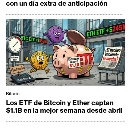
con un día extra de anticipación
Bitcoin
Los ETF de Bitcoin y Ether captan
$1.1B en la mejor semana desde abril