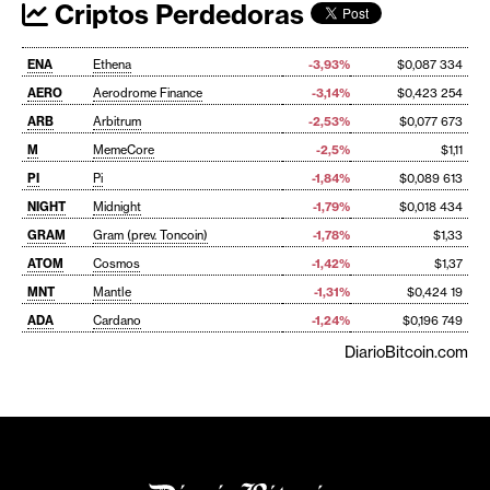
Criptos Perdedoras
ENA
Ethena
-3,93%
$0,087 334
AERO
Aerodrome Finance
-3,14%
$0,423 254
ARB
Arbitrum
-2,53%
$0,077 673
M
MemeCore
-2,5%
$1,11
PI
Pi
-1,84%
$0,089 613
NIGHT
Midnight
-1,79%
$0,018 434
GRAM
Gram (prev. Toncoin)
-1,78%
$1,33
ATOM
Cosmos
-1,42%
$1,37
MNT
Mantle
-1,31%
$0,424 19
ADA
Cardano
-1,24%
$0,196 749
DiarioBitcoin.com