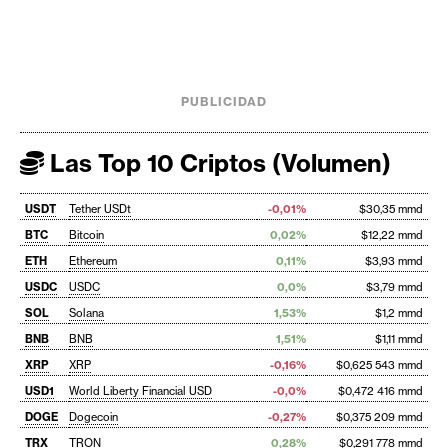
PUBLICIDAD
Las Top 10 Criptos (Volumen)
USDT
Tether USDt
-0,01%
$30,35 mmd
BTC
Bitcoin
0,02%
$12,22 mmd
ETH
Ethereum
0,11%
$3,93 mmd
USDC
USDC
0,0%
$3,79 mmd
SOL
Solana
1,53%
$1,2 mmd
BNB
BNB
1,51%
$1,11 mmd
XRP
XRP
-0,16%
$0,625 543 mmd
USD1
World Liberty Financial USD
-0,0%
$0,472 416 mmd
DOGE
Dogecoin
-0,27%
$0,375 209 mmd
TRX
TRON
0,28%
$0,291 778 mmd