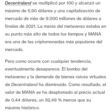
s
Decentraland
se multiplicó por 100 y alcanzó un
máximo de 5,90 dólares y una capitalización de
mercado de más de 9.000 millones de dólares a
N
o
finales de 2021. La manía del metaverso estaba en
t
su punto más alto de todos los tiempos y MANA
a
era una de las criptomonedas más populares del
s
mercado.
d
e
Pero como ocurre con cualquier tendencia,
P
eventualmente desaparece. El bombo del
r
e
metaverso y la demanda de bienes raíces virtuales
n
de
Decentraland
ha disminuido. Como resultado, el
s
valor de MANA se ha desplomado al precio actual
a
de 0,44 dólares, un 92,49 % menos que su
máximo histórico.