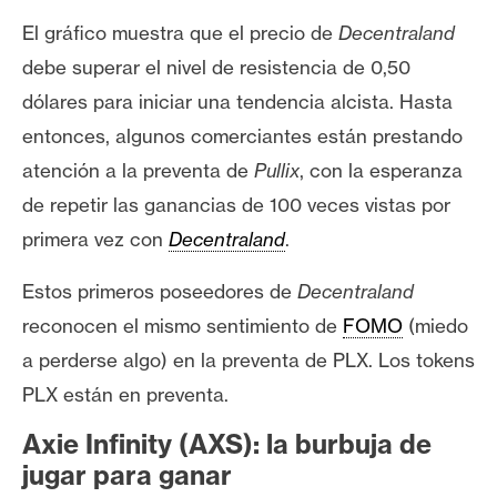
T
e
El gráfico muestra que el precio de
Decentraland
m
debe superar el nivel de resistencia de 0,50
a
dólares para iniciar una tendencia alcista. Hasta
s
entonces, algunos comerciantes están prestando
atención a la preventa de
Pullix
, con la esperanza
R
de repetir las ganancias de 100 veces vistas por
e
primera vez con
Decentraland
.
c
u
Estos primeros poseedores de
Decentraland
r
reconocen el mismo sentimiento de
FOMO
(miedo
s
o
a perderse algo) en la preventa de PLX. Los tokens
s
PLX están en preventa.
Axie Infinity (AXS): la burbuja de
C
jugar para ganar
o