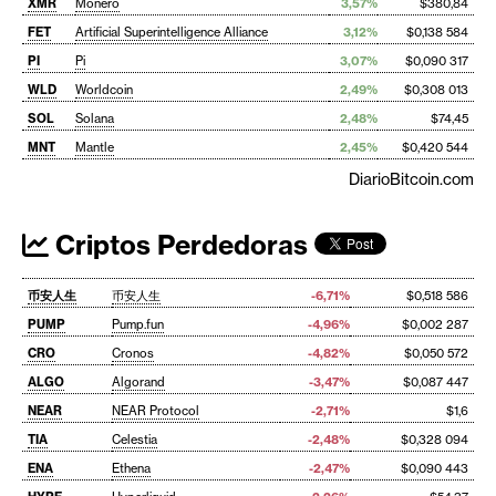
XMR
Monero
3,57%
$380,84
FET
Artificial Superintelligence Alliance
3,12%
$0,138 584
PI
Pi
3,07%
$0,090 317
WLD
Worldcoin
2,49%
$0,308 013
SOL
Solana
2,48%
$74,45
MNT
Mantle
2,45%
$0,420 544
DiarioBitcoin.com
Criptos Perdedoras
币安人生
币安人生
-6,71%
$0,518 586
PUMP
Pump.fun
-4,96%
$0,002 287
CRO
Cronos
-4,82%
$0,050 572
ALGO
Algorand
-3,47%
$0,087 447
NEAR
NEAR Protocol
-2,71%
$1,6
TIA
Celestia
-2,48%
$0,328 094
ENA
Ethena
-2,47%
$0,090 443