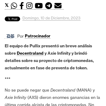
c
𝕏
a
d
o
Domingo, 10 de Diciembre, 2023
s
Por
Patrocinador
B
El equipo de Pullix presentó un breve análisis
i
t
sobre
Decentraland
y Axie Infinity y brindó
c
detalles sobre su proyecto de criptomonedas,
o
actualmente en fase de preventa de token.
i
n
***
No se puede negar que
Decentraland
(MANA) y
E
Axie Infinity
(AXS) dieron enormes ganancias en la
t
h
última corrida alcista de las criptomonedas. Sin