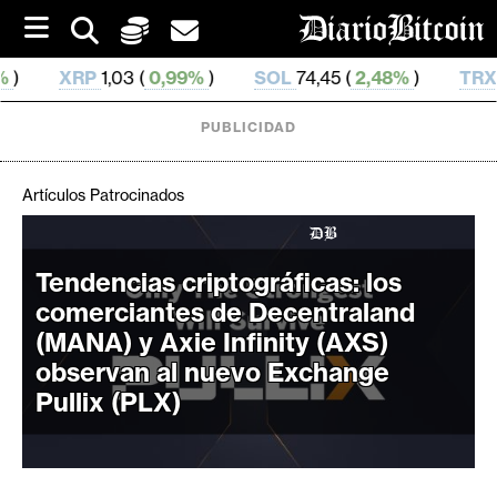
S
k
i
 (
0,99%
)
SOL
74,45 (
2,48%
)
TRX
0,327 671 (
0,0
p
t
o
PUBLICIDAD
c
o
n
Artículos Patrocinados
t
e
C
n
r
Tendencias criptográficas: los
t
i
comerciantes de Decentraland
p
(MANA) y Axie Infinity (AXS)
t
observan al nuevo Exchange
o
Pullix (PLX)
M
e
r