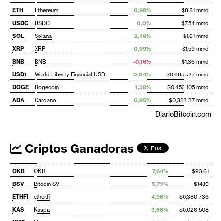
ETH
Ethereum
0,98%
$8,81 mmd
USDC
USDC
0,0%
$7,54 mmd
SOL
Solana
2,48%
$1,61 mmd
XRP
XRP
0,99%
$1,59 mmd
BNB
BNB
-0,16%
$1,36 mmd
USD1
World Liberty Financial USD
0,04%
$0,665 527 mmd
DOGE
Dogecoin
1,38%
$0,453 105 mmd
ADA
Cardano
0,95%
$0,383 37 mmd
DiarioBitcoin.com
Criptos Ganadoras
OKB
OKB
7,64%
$93,61
BSV
Bitcoin SV
5,79%
$14,19
ETHFI
ether.fi
4,96%
$0,380 736
KAS
Kaspa
3,66%
$0,026 508