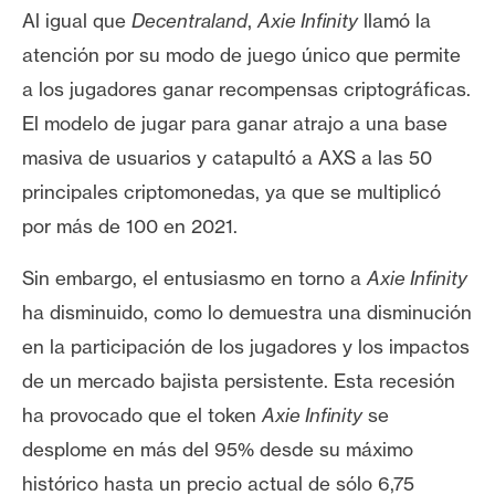
n
Al igual que
Decentraland
,
Axie Infinity
llamó la
t
atención por su modo de juego único que permite
a
a los jugadores ganar recompensas criptográficas.
c
El modelo de jugar para ganar atrajo a una base
t
o
masiva de usuarios y catapultó a AXS a las 50
y
principales criptomonedas, ya que se multiplicó
P
por más de 100 en 2021.
u
b
Sin embargo, el entusiasmo en torno a
Axie Infinity
l
ha disminuido, como lo demuestra una disminución
i
en la participación de los jugadores y los impactos
c
i
de un mercado bajista persistente. Esta recesión
d
ha provocado que el token
Axie Infinity
se
a
desplome en más del 95% desde su máximo
d
histórico hasta un precio actual de sólo 6,75