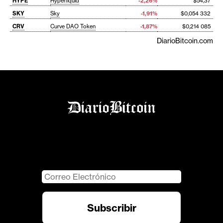
HYPE
Hyperliquid
-2,26%
$54,37
SKY
Sky
-1,91%
$0,054 332
CRV
Curve DAO Token
-1,87%
$0,214 085
DiarioBitcoin.com