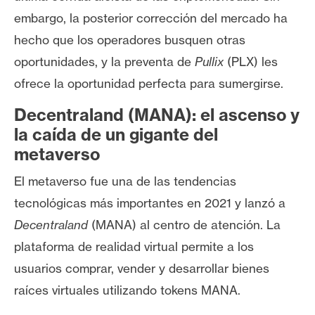
e
embargo, la posterior corrección del mercado ha
r
hecho que los operadores busquen otras
e
oportunidades, y la preventa de
Pullix
(PLX) les
u
m
ofrece la oportunidad perfecta para sumergirse.
Decentraland (MANA): el ascenso y
I
la caída de un gigante del
A
metaverso
El metaverso fue una de las tendencias
A
tecnológicas más importantes en 2021 y lanzó a
n
Decentraland
(MANA) al centro de atención. La
á
plataforma de realidad virtual permite a los
l
i
usuarios comprar, vender y desarrollar bienes
s
raíces virtuales utilizando tokens MANA.
i