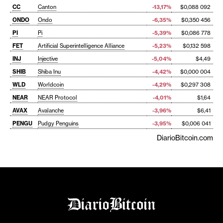
CC
Canton
-13,17%
$0,088 092
ONDO
Ondo
-6,35%
$0,350 456
PI
Pi
-5,39%
$0,086 778
FET
Artificial Superintelligence Alliance
-5,23%
$0,132 598
INJ
Injective
-5,04%
$4,49
SHIB
Shiba Inu
-4,42%
$0,000 004
WLD
Worldcoin
-4,29%
$0,297 308
NEAR
NEAR Protocol
-4,01%
$1,64
AVAX
Avalanche
-3,96%
$6,41
PENGU
Pudgy Penguins
-3,95%
$0,006 041
DiarioBitcoin.com