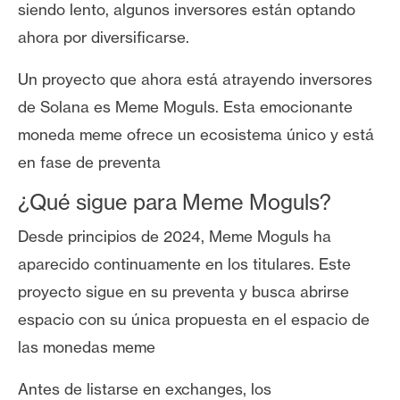
siendo lento, algunos inversores están optando
n
t
ahora por diversificarse.
a
Un proyecto que ahora está atrayendo inversores
c
t
de Solana es Meme Moguls. Esta emocionante
o
moneda meme ofrece un ecosistema único y está
y
en fase de preventa
P
u
¿Qué sigue para Meme Moguls?
b
Desde principios de 2024, Meme Moguls ha
l
i
aparecido continuamente en los titulares. Este
c
proyecto sigue en su preventa y busca abrirse
i
espacio con su única propuesta en el espacio de
d
las monedas meme
a
d
Antes de listarse en exchanges, los