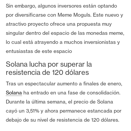
s
Sin embargo, algunos inversores están optando
por diversificarse con Meme Moguls. Este nuevo y
N
atractivo proyecto ofrece una propuesta muy
o
singular dentro del espacio de las monedas meme,
t
lo cual está atrayendo a muchos inversionistas y
a
entusiastas de este espacio
s
d
Solana lucha por superar la
e
resistencia de 120 dólares
P
r
Tras un espectacular aumento a finales de enero,
e
Solana
ha entrado en una fase de consolidación.
n
Durante la última semana, el precio de Solana
s
a
cayó un 3,51% y ahora permanece estancada por
debajo de su nivel de resistencia de 120 dólares.