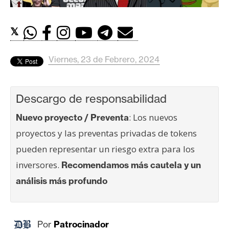
c
a
d
𝕏
o
s
Viernes, 23 de Febrero, 2024
B
Descargo de responsabilidad
i
t
: Los nuevos
Nuevo proyecto / Preventa
c
proyectos y las preventas privadas de tokens
o
pueden representar un riesgo extra para los
i
n
inversores.
Recomendamos más cautela y un
análisis más profundo
E
t
Por
Patrocinador
h