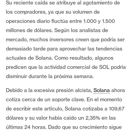
T
Su reciente caída se atribuye al agotamiento de
e
los compradores, ya que su volumen de
m
operaciones diario fluctúa entre 1.000 y 1.500
a
s
millones de dólares. Según los analistas de
mercado, muchos inversores creen que podría ser
demasiado tarde para aprovechar las tendencias
R
e
actuales de Solana. Como resultado, algunos
c
predicen que la actividad comercial de SOL podría
u
disminuir durante la próxima semana.
r
s
Debido a la excesiva presión alcista,
Solana
ahora
o
cotiza cerca de un soporte clave. En el momento
s
de escribir este artículo, Solana cotizaba a 109,67
dólares y su valor había caído un 2,35% en las
C
últimas 24 horas. Dado que su crecimiento sigue
o