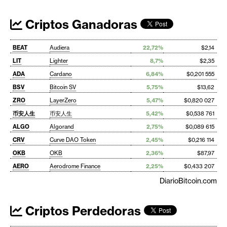
Criptos Ganadoras
BEAT
Audiera
22,72%
$2,14
LIT
Lighter
8,7%
$2,35
ADA
Cardano
6,84%
$0,201 555
BSV
Bitcoin SV
5,75%
$13,62
ZRO
LayerZero
5,47%
$0,820 027
币安人生
币安人生
5,42%
$0,538 761
ALGO
Algorand
2,75%
$0,089 615
CRV
Curve DAO Token
2,45%
$0,216 114
OKB
OKB
2,36%
$87,97
AERO
Aerodrome Finance
2,25%
$0,433 207
DiarioBitcoin.com
Criptos Perdedoras