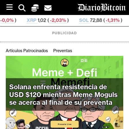
S
k
i
RP
1,02 (
-2,03%
)
SOL
72,88 (
-1,31%
)
TRX
0,326 59
p
t
o
PUBLICIDAD
c
o
n
Artículos Patrocinados
Preventas
t
e
C
n
r
t
i
Solana enfrenta resistencia de
p
USD $120 mientras Meme Moguls
t
o
se acerca al final de su preventa
M
e
r