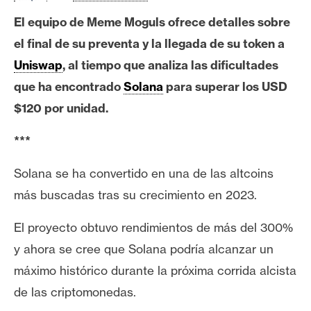
e
El equipo de Meme Moguls ofrece detalles sobre
r
el final de su preventa y la llegada de su token a
e
u
Uniswap
, al tiempo que analiza las dificultades
m
que ha encontrado
Solana
para superar los USD
$120 por unidad.
I
***
A
Solana se ha convertido en una de las altcoins
más buscadas tras su crecimiento en 2023.
A
n
El proyecto obtuvo rendimientos de más del 300%
á
l
y ahora se cree que Solana podría alcanzar un
i
máximo histórico durante la próxima corrida alcista
s
de las criptomonedas.
i