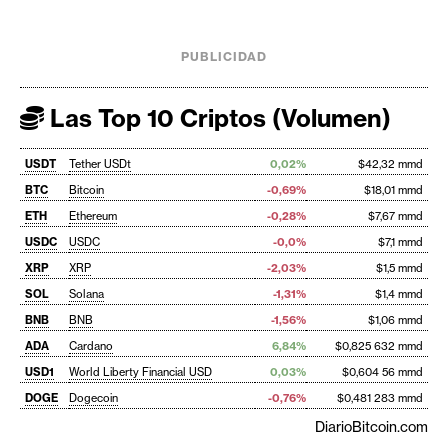
PUBLICIDAD
Las Top 10 Criptos (Volumen)
USDT
Tether USDt
0,02%
$42,32 mmd
BTC
Bitcoin
-0,69%
$18,01 mmd
ETH
Ethereum
-0,28%
$7,67 mmd
USDC
USDC
-0,0%
$7,1 mmd
XRP
XRP
-2,03%
$1,5 mmd
SOL
Solana
-1,31%
$1,4 mmd
BNB
BNB
-1,56%
$1,06 mmd
ADA
Cardano
6,84%
$0,825 632 mmd
USD1
World Liberty Financial USD
0,03%
$0,604 56 mmd
DOGE
Dogecoin
-0,76%
$0,481 283 mmd
DiarioBitcoin.com