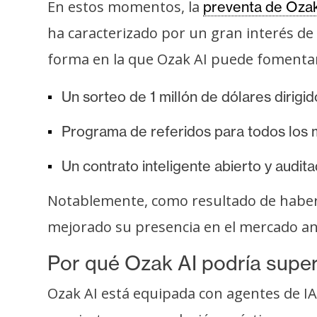
o
En estos momentos, la
preventa de Ozak
s
ha caracterizado por un gran interés de
forma en la que Ozak AI puede fomentar 
C
o
Un sorteo de 1 millón de dólares dirigi
n
t
Programa de referidos para todos los
a
Un contrato inteligente abierto y audit
c
t
Notablemente, como resultado de haber 
o
mejorado su presencia en el mercado ant
y
P
Por qué Ozak AI podría supe
u
b
Ozak AI está equipada con agentes de IA
l