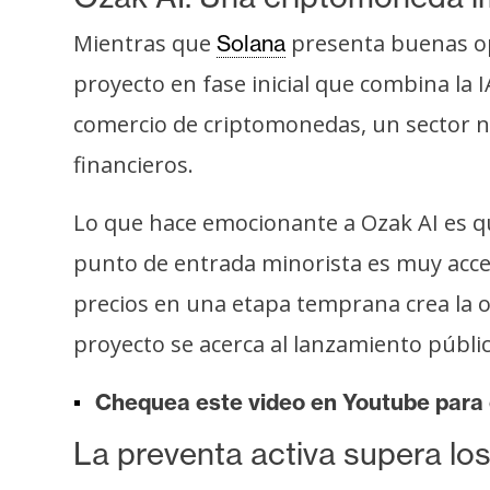
s
Mientras que
presenta buenas opo
Solana
a
proyecto en fase inicial que combina la I
T
comercio de criptomonedas, un sector 
e
financieros.
m
a
Lo que hace emocionante a Ozak AI es 
s
punto de entrada minorista es muy accesi
precios en una etapa temprana crea la 
R
proyecto se acerca al lanzamiento públic
e
c
Chequea este video en Youtube para
u
r
La preventa activa supera los
s