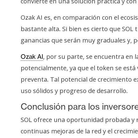
convierte en una solución práctica y co
i
c
Ozak AI es, en comparación con el ecosi
i
d
bastante alta. Si bien es cierto que SOL
a
ganancias que serán muy graduales y, po
d
, por su parte, se encuentra en 
Ozak AI
potencialmente, ya que el token se está 
preventa. Tal potencial de crecimiento 
uso sólidos y progreso de desarrollo.
Conclusión para los inversor
SOL ofrece una oportunidad probada y re
continuas mejoras de la red y el crecimi