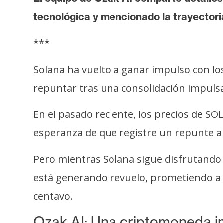
i
tecnológica y mencionado la trayector
s
i
***
s
Solana ha vuelto a ganar impulso con 
N
repuntar tras una consolidación impuls
o
t
En el pasado reciente, los precios de SO
a
esperanza de que registre un repunte a 
s
d
Pero mientras Solana sigue disfrutando
e
P
está generando revuelo, prometiendo a 
r
centavo.
e
n
Ozak AI: Una criptomoneda im