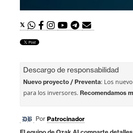
t
h
e
𝕏
r
e
u
m
Descargo de responsabilidad
I
: Los nuevo
Nuevo proyecto / Preventa
A
para los inversores.
Recomendamos más
A
n
Por
Patrocinador
á
l
El equipo de Ozak AI comparte detalles 