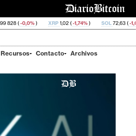
)
XRP
1,02 (
-1,74%
)
SOL
72,63 (
-1,09%
)
TRX
0
Recursos
Contacto
Archivos