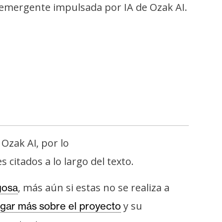
a emergente impulsada por IA de Ozak AI.
 Ozak AI
por lo
,
 citados a lo largo del texto.
, más aún si estas no se realiza a
gosa
y su
igar más sobre el proyecto