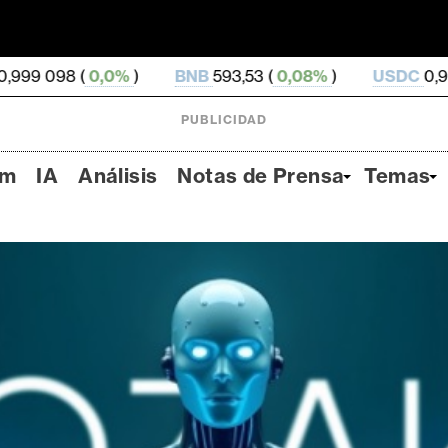
%
)
BNB
593,53 (
0,08%
)
USDC
0,999 828 (
-0,0%
PUBLICIDAD
um
IA
Análisis
Notas de Prensa
Temas