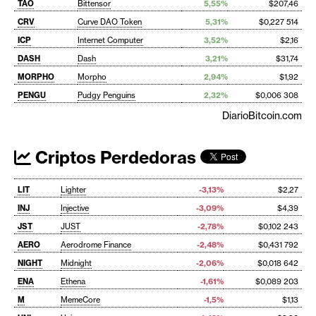
TAO
Bittensor
5,55%
$207,46
CRV
Curve DAO Token
5,31%
$0,227 514
ICP
Internet Computer
3,52%
$2,16
DASH
Dash
3,21%
$31,74
MORPHO
Morpho
2,94%
$1,92
PENGU
Pudgy Penguins
2,32%
$0,006 308
DiarioBitcoin.com
Criptos Perdedoras
LIT
Lighter
-3,13%
$2,27
INJ
Injective
-3,09%
$4,39
JST
JUST
-2,78%
$0,102 243
AERO
Aerodrome Finance
-2,48%
$0,431 792
NIGHT
Midnight
-2,06%
$0,018 642
ENA
Ethena
-1,61%
$0,089 203
M
MemeCore
-1,5%
$1,13