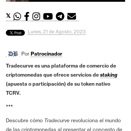
c
a
d
𝕏
o
s
Lunes, 21 de Agosto, 2023
B
Por
Patrocinador
i
t
Tradecurve es una plataforma de comercio de
c
criptomonedas que ofrece servicios de
staking
o
(apuesta o participación) de su token nativo
i
TCRV.
n
***
E
Descubre cómo
Tradecurve
revoluciona el mundo
t
h
de las criptomonedas al presentar el concepto de