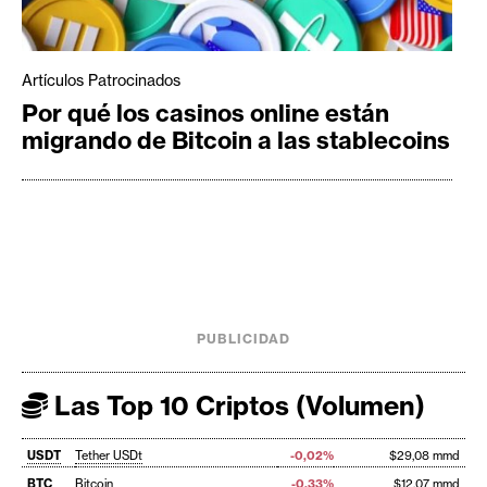
Artículos Patrocinados
Por qué los casinos online están
migrando de Bitcoin a las stablecoins
PUBLICIDAD
Las Top 10 Criptos (Volumen)
USDT
Tether USDt
-0,02%
$29,08 mmd
BTC
Bitcoin
-0,33%
$12,07 mmd