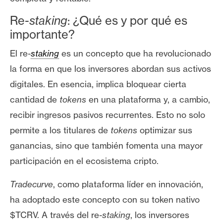
s
Re-
staking
: ¿Qué es y por qué es
importante?
N
o
El re-
staking
es un concepto que ha revolucionado
t
la forma en que los inversores abordan sus activos
a
digitales. En esencia, implica bloquear cierta
s
cantidad de
tokens
en una plataforma y, a cambio,
d
e
recibir ingresos pasivos recurrentes. Esto no solo
P
permite a los titulares de
tokens
optimizar sus
r
ganancias, sino que también fomenta una mayor
e
participación en el ecosistema cripto.
n
s
Tradecurve
, como plataforma líder en innovación,
a
ha adoptado este concepto con su token nativo
$TCRV. A través del re-
staking
, los inversores