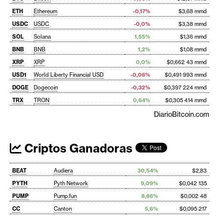
ETH
Ethereum
-0,17%
$3,68 mmd
USDC
USDC
-0,0%
$3,38 mmd
SOL
Solana
1,55%
$1,36 mmd
BNB
BNB
1,2%
$1,08 mmd
XRP
XRP
0,0%
$0,662 43 mmd
USD1
World Liberty Financial USD
-0,06%
$0,491 993 mmd
DOGE
Dogecoin
-0,32%
$0,397 224 mmd
TRX
TRON
0,64%
$0,305 414 mmd
DiarioBitcoin.com
Criptos Ganadoras
BEAT
Audiera
30,54%
$2,83
PYTH
Pyth Network
9,09%
$0,042 135
PUMP
Pump.fun
8,86%
$0,002 48
CC
Canton
5,6%
$0,095 217