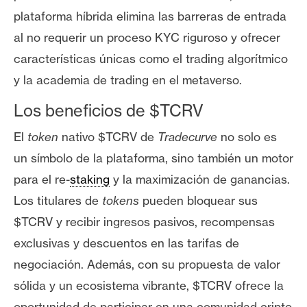
n
plataforma híbrida elimina las barreras de entrada
t
al no requerir un proceso KYC riguroso y ofrecer
a
características únicas como el trading algorítmico
c
t
y la academia de trading en el metaverso.
o
Los beneficios de $TCRV
y
P
El
token
nativo $TCRV de
Tradecurve
no solo es
u
un símbolo de la plataforma, sino también un motor
b
para el re-
staking
y la maximización de ganancias.
l
i
Los titulares de
tokens
pueden bloquear sus
c
$TCRV y recibir ingresos pasivos, recompensas
i
exclusivas y descuentos en las tarifas de
d
negociación. Además, con su propuesta de valor
a
d
sólida y un ecosistema vibrante, $TCRV ofrece la
oportunidad de participar en una comunidad cripto