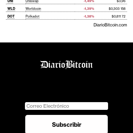
UNI
Uniswap
-1,49%
$3,96
WLD
Worldcoin
-1,39%
$0,303 158
DOT
Polkadot
-1,38%
$0,811 72
DiarioBitcoin.com