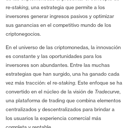
e
re-
staking
, una estrategia que permite a los
r
inversores generar ingresos pasivos y optimizar
e
sus ganancias en el competitivo mundo de los
u
m
criptonegocios.
En el universo de las criptomonedas, la innovación
I
es constante y las oportunidades para los
A
inversores son abundantes. Entre las muchas
estrategias que han surgido, una ha ganado cada
A
vez más tracción: el re-
staking
. Este enfoque se ha
n
convertido en el núcleo de la visión de
Tradecurve
,
á
una plataforma de trading que combina elementos
l
i
centralizados y descentralizados para brindar a
s
los usuarios la experiencia comercial más
i
completa y rentable.