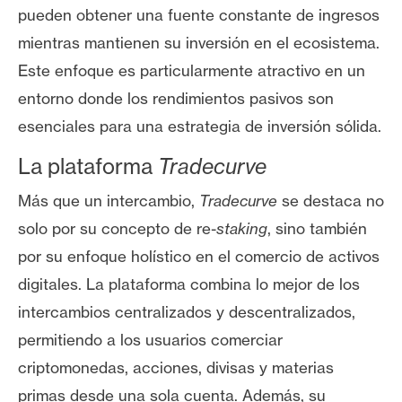
T
pueden obtener una fuente constante de ingresos
e
mientras mantienen su inversión en el ecosistema.
m
a
Este enfoque es particularmente atractivo en un
s
entorno donde los rendimientos pasivos son
esenciales para una estrategia de inversión sólida.
R
La plataforma
Tradecurve
e
c
Más que un intercambio,
Tradecurve
se destaca no
u
solo por su concepto de re-
staking
, sino también
r
por su enfoque holístico en el comercio de activos
s
digitales. La plataforma combina lo mejor de los
o
s
intercambios centralizados y descentralizados,
permitiendo a los usuarios comerciar
criptomonedas, acciones, divisas y materias
C
o
primas desde una sola cuenta. Además, su