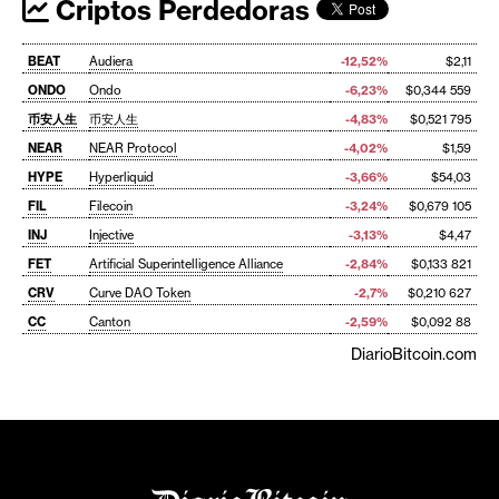
Criptos Perdedoras
BEAT
Audiera
-12,52%
$2,11
ONDO
Ondo
-6,23%
$0,344 559
币安人生
币安人生
-4,83%
$0,521 795
NEAR
NEAR Protocol
-4,02%
$1,59
HYPE
Hyperliquid
-3,66%
$54,03
FIL
Filecoin
-3,24%
$0,679 105
INJ
Injective
-3,13%
$4,47
FET
Artificial Superintelligence Alliance
-2,84%
$0,133 821
CRV
Curve DAO Token
-2,7%
$0,210 627
CC
Canton
-2,59%
$0,092 88
DiarioBitcoin.com