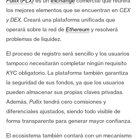
Pullix (PLX)
es un
exchange
comercial que reunirá
n
los mejores elementos que se encuentran en
CEX
t
y DEX.
Creará una plataforma unificada que
a
c
operará sobre la red de
Ethereum
y resolverá
t
problemas de liquidez.
o
y
El proceso de registro será sencillo y los usuarios
P
tampoco necesitarán completar ningún requisito
u
KYC
obligatorio.
La plataforma también garantiza
b
l
la seguridad de sus fondos, ya que los usuarios
i
pueden almacenar sus propias claves privadas.
c
Además,
Pullix
tendrá cero comisiones y
i
diferenciales ajustados, siendo todo visible de
d
forma transparente para generar mayor confianza.
a
d
El ecosistema también contará con un mecanismo