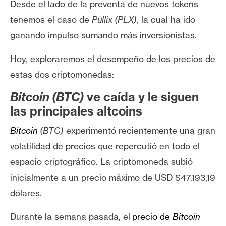
Desde el lado de la preventa de nuevos tokens
s
tenemos el caso de
Pullix (PLX),
la cual ha ido
ganando impulso sumando más inversionistas.
N
o
Hoy, exploraremos el desempeño de los precios de
t
estas dos criptomonedas:
a
s
Bitcoin (BTC)
ve caída y le siguen
d
las principales altcoins
e
P
Bitcoin
(BTC)
experimentó recientemente una gran
r
volatilidad de precios que repercutió en todo el
e
espacio criptográfico. La criptomoneda subió
n
inicialmente a un precio máximo de USD $47.193,19
s
a
dólares.
Durante la semana pasada, el
precio de
Bitcoin