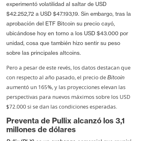
T
experimentó volatilidad al saltar de USD
e
$42.252,72 a USD $47.193,19. Sin embargo, tras la
m
a
aprobación del ETF Bitcoin su precio cayó,
s
ubicándose hoy en torno a los USD $43.000 por
unidad, cosa que también hizo sentir su peso
sobre las principales altcoins.
R
e
Pero a pesar de este revés, los datos destacan que
c
u
con respecto al año pasado, el precio de
Bitcoin
r
aumentó un 165%, y las proyecciones elevan las
s
perspectivas para nuevos máximos sobre los USD
o
$72.000 si se dan las condiciones esperadas.
s
Preventa de Pullix alcanzó los 3,1
millones de dólares
C
o