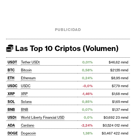
PUBLICIDAD
Las Top 10 Criptos (Volumen)
USDT
Tether USDt
0,01%
$46,62 mmd
BTC
Bitcoin
0,58%
$21,55 mmd
ETH
Ethereum
0,24%
$8,95 mmd
USDC
USDC
-0,0%
$7,79 mmd
XRP
XRP
-1,46%
$1,68 mmd
SOL
Solana
0,85%
$1,65 mmd
BNB
BNB
0,07%
$1,37 mmd
USD1
World Liberty Financial USD
0,0%
$0,692 23 mmd
ADA
Cardano
-2,24%
$0,524 012 mmd
DOGE
Dogecoin
1,38%
$0,467 422 mmd