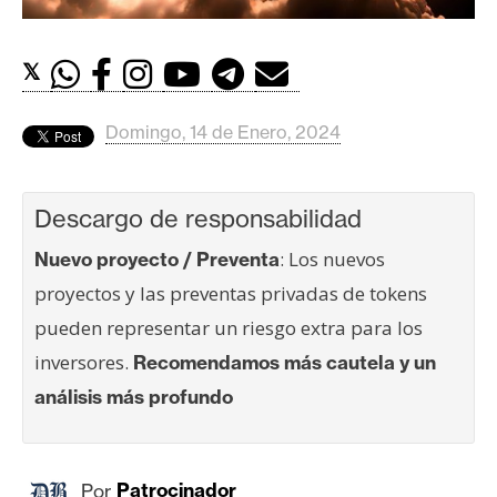
c
a
d
𝕏
o
s
Domingo, 14 de Enero, 2024
B
Descargo de responsabilidad
i
t
: Los nuevos
Nuevo proyecto / Preventa
c
proyectos y las preventas privadas de tokens
o
pueden representar un riesgo extra para los
i
n
inversores.
Recomendamos más cautela y un
análisis más profundo
E
t
h
Por
Patrocinador