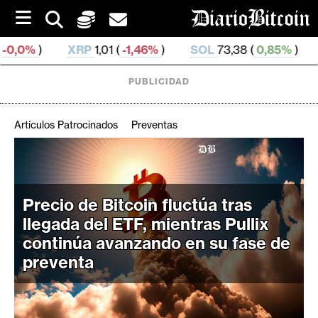
S
k
i
XRP
1,01 (
-1,46%
)
SOL
73,38 (
0,85%
)
TRX
0,327 
p
t
o
PUBLICIDAD
c
o
n
Artículos Patrocinados
Preventas
t
e
C
n
r
t
i
Precio de Bitcoin fluctúa tras
p
llegada del ETF, mientras Pullix
t
continúa avanzando en su fase de
o
preventa
M
e
r