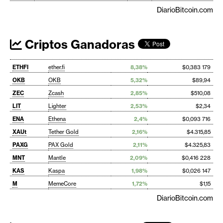
DiarioBitcoin.com
Criptos Ganadoras
ETHFI
ether.fi
8,38%
$0,383 179
OKB
OKB
5,32%
$89,94
ZEC
Zcash
2,85%
$510,08
LIT
Lighter
2,53%
$2,34
ENA
Ethena
2,4%
$0,093 716
XAUt
Tether Gold
2,16%
$4.315,85
PAXG
PAX Gold
2,11%
$4.325,83
MNT
Mantle
2,09%
$0,416 228
KAS
Kaspa
1,98%
$0,026 147
M
MemeCore
1,72%
$1,15
DiarioBitcoin.com