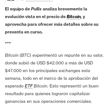
e
El equipo de
Pullix
analiza brevemente la
r
evolución vista en el precio de
Bitcoin
,
y
e
u
aprovecha para ofrecer más detalles sobre su
m
preventa en curso.
***
I
A
Bitcoin (BTC)
experimentó un repunte en su valor,
donde subió de USD $42.000 a más de USD
A
$47.000 en los principales exchanges esta
n
semana, todo en el marco de la aprobación del
á
esperado
ETF
Bitcoin.
Esto representó un buen
l
resultado para quienes lograron capitalizar
i
s
ganancias en sus operaciones comerciales.
i