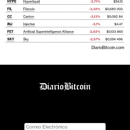
HYPE
Hyperliquid
-3,71%
$54,13
FIL
Filecoin
-3,32%
$0,680 003
CC
Canton
-3,13%
$0,092 84
INJ
Injective
-3,1%
$4,47
FET
Artificial Superintelligence Alliance
-2,83%
$0,133 865
SKY
Sky
-2,57%
$0,054 496
DiarioBitcoin.com