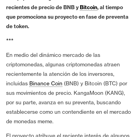
e
recientes de precio de BNB y
Bitcoin
, al tiempo
r
que promociona su proyecto en fase de preventa
e
de token.
u
m
***
En medio del dinámico mercado de las
I
criptomonedas, algunas criptomonedas atraen
A
recientemente la atención de los inversores,
incluidas
Binance Coin
(BNB) y Bitcoin (BTC) por
A
sus movimientos de precio. KangaMoon (KANG),
n
á
por su parte, avanza en su preventa, buscando
l
establecerse como un contendiente en el
mercado
i
de monedas meme
.
s
i
El proyecto atribuye el reciente interés de algunos