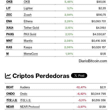
OKB
OKB
5,46%
$90,06
LIT
Lighter
3,1%
$2,35
ZEC
Zcash
2,94%
$510,75
ENA
Ethena
2,26%
$0,093 701
XAUt
Tether Gold
2,15%
$4.319,1
PAXG
PAX Gold
2,13%
$4.330,97
MNT
Mantle
2,08%
$0,416 305
KAS
Kaspa
2,06%
$0,026 157
M
MemeCore
1,91%
$1,15
DiarioBitcoin.com
Criptos Perdedoras
BEAT
Audiera
-12,47%
$2,11
ONDO
Ondo
-6,42%
$0,344 795
币安人生
币安人生
-5,11%
$0,519 356
NEAR
NEAR Protocol
-3,97%
$1,59