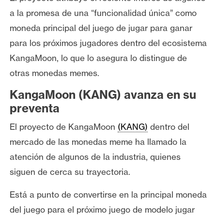
s
a la promesa de una “funcionalidad única” como
moneda principal del juego de
jugar para ganar
N
para los próximos jugadores dentro del ecosistema
o
KangaMoon, lo que lo asegura lo distingue de
t
otras
monedas memes
.
a
s
KangaMoon (KANG) avanza en su
d
preventa
e
P
El proyecto de KangaMoon
(KANG)
dentro del
r
mercado de las monedas meme ha llamado la
e
atención de algunos de la industria, quienes
n
s
siguen de cerca su trayectoria.
a
Está a punto de convertirse en la principal moneda
del juego para el próximo juego de modelo
jugar