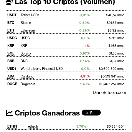
Las Top 10 Criptos (Volumen)
USDT
Tether USDt
0,01%
$46,57 mmd
BTC
Bitcoin
0,59%
$21,67 mmd
ETH
Ethereum
0,29%
$8,92 mmd
USDC
USDC
0,0%
$7,81 mmd
XRP
XRP
-1,4%
$1,68 mmd
SOL
Solana
0,97%
$1,65 mmd
BNB
BNB
0,14%
$1,37 mmd
USD1
World Liberty Financial USD
0,0%
$0,692 359 mmd
ADA
Cardano
-1,91%
$0,519 941 mmd
DOGE
Dogecoin
1,43%
$0,467 257 mmd
DiarioBitcoin.com
Criptos Ganadoras
ETHFI
ether.fi
8,76%
$0,384 604