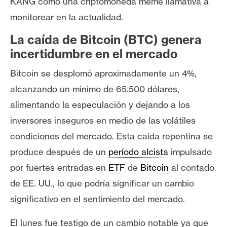
KANG como una criptomoneda meme llamativa a
n
monitorear en la actualidad.
t
a
La caída de Bitcoin (BTC) genera
c
incertidumbre en el mercado
t
o
Bitcoin se desplomó aproximadamente un 4%,
y
alcanzando un mínimo de 65.500 dólares,
P
alimentando la especulación y dejando a los
u
inversores inseguros en medio de las volátiles
b
l
condiciones del mercado. Esta caída repentina se
i
produce después de un
período alcista
impulsado
c
por fuertes entradas en
ETF
de
Bitcoin
al contado
i
de EE. UU., lo que podría significar un cambio
d
a
significativo en el sentimiento del mercado.
d
El lunes fue testigo de un cambio notable ya que