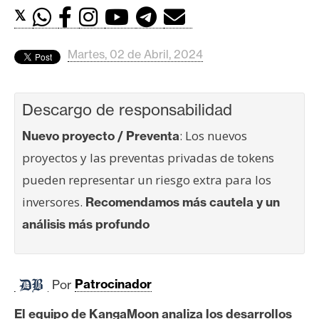
c
𝕏
a
d
o
Martes, 02 de Abril, 2024
s
Descargo de responsabilidad
B
: Los nuevos
Nuevo proyecto / Preventa
i
proyectos y las preventas privadas de tokens
t
c
pueden representar un riesgo extra para los
o
inversores.
Recomendamos más cautela y un
i
análisis más profundo
n
E
Por
Patrocinador
t
h
El equipo de KangaMoon analiza los desarrollos