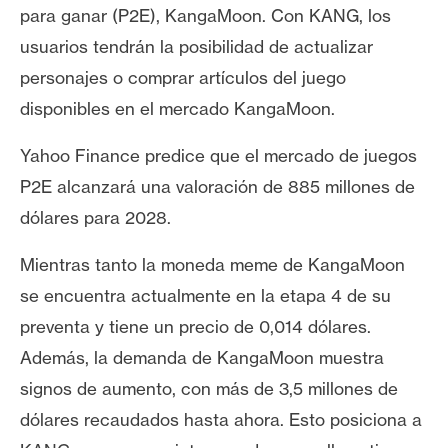
T
para ganar
(P2E), KangaMoon. Con KANG, los
e
usuarios tendrán la posibilidad de actualizar
m
a
personajes o comprar artículos del juego
s
disponibles en el mercado KangaMoon.
Yahoo Finance predice que el mercado de
juegos
R
P2E
alcanzará una valoración de 885 millones de
e
dólares para 2028.
c
u
Mientras tanto la moneda meme de KangaMoon
r
s
se encuentra actualmente en la etapa 4 de su
o
preventa y tiene un precio de 0,014 dólares.
s
Además, la demanda de KangaMoon muestra
signos de aumento, con más de 3,5 millones de
C
dólares recaudados hasta ahora. Esto posiciona a
o