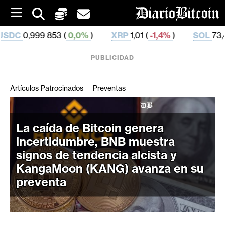
S
k
i
 (
0,0%
)
XRP
1,01 (
-1,4%
)
SOL
73,46 (
0,97%
)
p
t
o
PUBLICIDAD
c
o
n
Artículos Patrocinados
Preventas
t
e
C
n
r
La caída de Bitcoin genera
t
i
incertidumbre, BNB muestra
p
signos de tendencia alcista y
t
KangaMoon (KANG) avanza en su
o
preventa
M
e
r