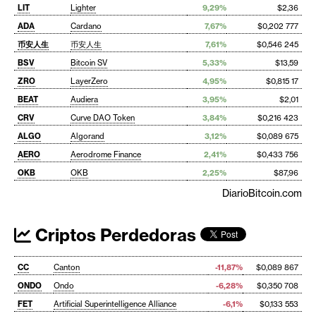
LIT
Lighter
9,29%
$2,36
ADA
Cardano
7,67%
$0,202 777
币安人生
币安人生
7,61%
$0,546 245
BSV
Bitcoin SV
5,33%
$13,59
ZRO
LayerZero
4,95%
$0,815 17
BEAT
Audiera
3,95%
$2,01
CRV
Curve DAO Token
3,84%
$0,216 423
ALGO
Algorand
3,12%
$0,089 675
AERO
Aerodrome Finance
2,41%
$0,433 756
OKB
OKB
2,25%
$87,96
DiarioBitcoin.com
Criptos Perdedoras
CC
Canton
-11,87%
$0,089 867
ONDO
Ondo
-6,28%
$0,350 708
FET
Artificial Superintelligence Alliance
-6,1%
$0,133 553