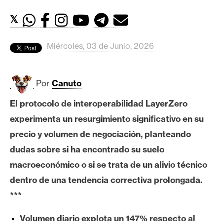
c
a
𝕏
d
o
Miércoles, 03 de Junio, 2026
s
Por
Canuto
B
i
El protocolo de interoperabilidad LayerZero
t
experimenta un resurgimiento significativo en su
c
o
precio y volumen de negociación, planteando
i
dudas sobre si ha encontrado su suelo
n
macroeconómico o si se trata de un alivio técnico
dentro de una tendencia correctiva prolongada.
E
***
t
h
Volumen diario explota un 147% respecto al