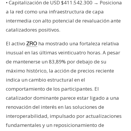
T
• Capitalización de USD $411.542.300 → Posiciona
e
a la red como una infraestructura de capa
m
intermedia con alto potencial de revaluación ante
a
s
catalizadores positivos.
El activo
ha mostrado una fortaleza relativa
ZRO
R
inusual en las últimas veinticuatro horas. A pesar
e
de mantenerse un 83,89% por debajo de su
c
máximo histórico, la acción de precios reciente
u
r
indica un cambio estructural en el
s
comportamiento de los participantes. El
o
catalizador dominante parece estar ligado a una
s
renovación del interés en las soluciones de
interoperabilidad, impulsado por actualizaciones
C
fundamentales y un reposicionamiento de
o