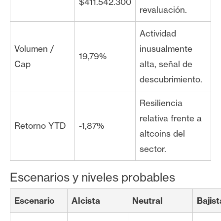
$411.542.300
revaluación.
Actividad
Volumen /
inusualmente
19,79%
Cap
alta, señal de
descubrimiento.
Resiliencia
relativa frente a
Retorno YTD
-1,87%
altcoins del
sector.
Escenarios y niveles probables
Escenario
Alcista
Neutral
Bajist