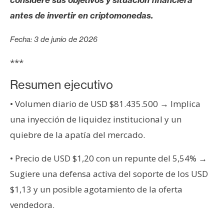
s
antes de invertir en criptomonedas.
N
Fecha: 3 de junio de 2026
o
***
t
a
Resumen ejecutivo
s
d
• Volumen diario de USD $81.435.500 → Implica
e
una inyección de liquidez institucional y un
P
quiebre de la apatía del mercado.
r
e
• Precio de USD $1,20 con un repunte del 5,54% →
n
Sugiere una defensa activa del soporte de los USD
s
a
$1,13 y un posible agotamiento de la oferta
vendedora.