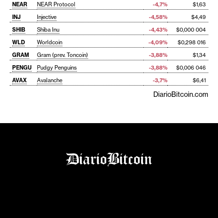
NEAR
NEAR Protocol
-4,7%
$1,63
INJ
Injective
-4,58%
$4,49
SHIB
Shiba Inu
-4,43%
$0,000 004
WLD
Worldcoin
-4,09%
$0,298 016
GRAM
Gram (prev. Toncoin)
-3,88%
$1,34
PENGU
Pudgy Penguins
-3,88%
$0,006 046
AVAX
Avalanche
-3,7%
$6,41
DiarioBitcoin.com