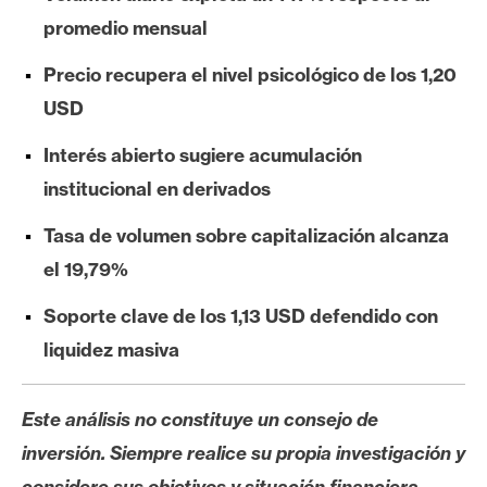
e
promedio mensual
r
e
Precio recupera el nivel psicológico de los 1,20
u
USD
m
Interés abierto sugiere acumulación
institucional en derivados
I
A
Tasa de volumen sobre capitalización alcanza
el 19,79%
A
Soporte clave de los 1,13 USD defendido con
n
liquidez masiva
á
l
i
Este análisis no constituye un consejo de
s
inversión. Siempre realice su propia investigación y
i
considere sus objetivos y situación financiera