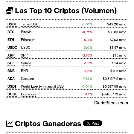
Las Top 10 Criptos (Volumen)
USDT
Tether USDt
0,01%
$42,26 mmd
BTC
Bitcoin
-0,71%
$18,03 mmd
ETH
Ethereum
-0,4%
$7,63 mmd
USDC
USDC
0,0%
$6,97 mmd
XRP
XRP
-2,18%
$1,5 mmd
SOL
Solana
-1,5%
$1,4 mmd
BNB
BNB
-1,3%
$1,05 mmd
ADA
Cardano
7,67%
$0,815 715 mmd
USD1
World Liberty Financial USD
0,01%
$0,597 09 mmd
DOGE
Dogecoin
-1,1%
$0,465 173 mmd
DiarioBitcoin.com
Criptos Ganadoras