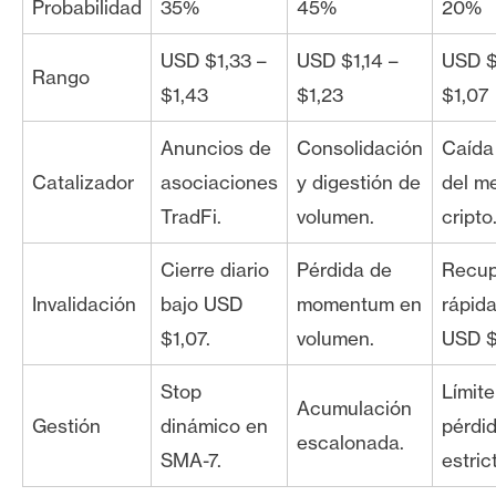
Probabilidad
35%
45%
20%
USD $1,33 –
USD $1,14 –
USD $
Rango
$1,43
$1,23
$1,07
Anuncios de
Consolidación
Caída
Catalizador
asociaciones
y digestión de
del m
TradFi.
volumen.
cripto
Cierre diario
Pérdida de
Recup
Invalidación
bajo USD
momentum en
rápid
$1,07.
volumen.
USD $
Stop
Límite
Acumulación
Gestión
dinámico en
pérdi
escalonada.
SMA-7.
estric