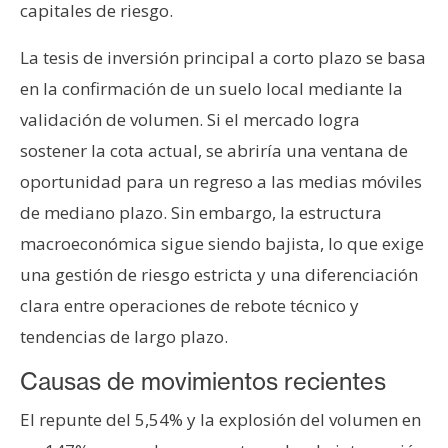
capitales de riesgo.
n
t
La tesis de inversión principal a corto plazo se basa
a
en la confirmación de un suelo local mediante la
c
t
validación de volumen. Si el mercado logra
o
sostener la cota actual, se abriría una ventana de
y
oportunidad para un regreso a las medias móviles
P
de mediano plazo. Sin embargo, la estructura
u
b
macroeconómica sigue siendo bajista, lo que exige
l
una gestión de riesgo estricta y una diferenciación
i
clara entre operaciones de rebote técnico y
c
tendencias de largo plazo.
i
d
Causas de movimientos recientes
a
d
El repunte del 5,54% y la explosión del volumen en