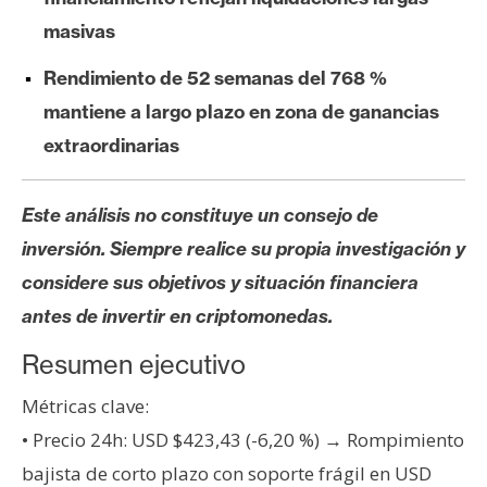
s
masivas
Rendimiento de 52 semanas del 768 %
N
o
mantiene a largo plazo en zona de ganancias
t
extraordinarias
a
s
Este análisis no constituye un consejo de
d
e
inversión. Siempre realice su propia investigación y
P
considere sus objetivos y situación financiera
r
antes de invertir en criptomonedas.
e
n
Resumen ejecutivo
s
Métricas clave:
a
• Precio 24h: USD $423,43 (-6,20 %) → Rompimiento
bajista de corto plazo con soporte frágil en USD