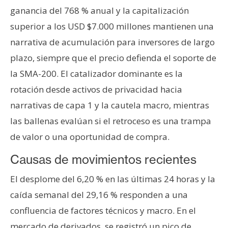
n
ganancia del 768 % anual y la capitalización
t
superior a los USD $7.000 millones mantienen una
a
narrativa de acumulación para inversores de largo
c
plazo, siempre que el precio defienda el soporte de
t
o
la SMA-200. El catalizador dominante es la
y
rotación desde activos de privacidad hacia
P
narrativas de capa 1 y la cautela macro, mientras
u
las ballenas evalúan si el retroceso es una trampa
b
l
de valor o una oportunidad de compra.
i
Causas de movimientos recientes
c
i
El desplome del 6,20 % en las últimas 24 horas y la
d
caída semanal del 29,16 % responden a una
a
confluencia de factores técnicos y macro. En el
d
mercado de derivados, se registró un pico de