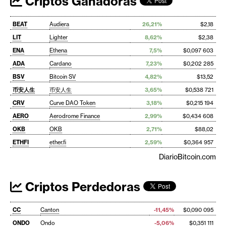
Criptos Ganadoras
BEAT
Audiera
26,21%
$2,18
LIT
Lighter
8,62%
$2,38
ENA
Ethena
7,5%
$0,097 603
ADA
Cardano
7,23%
$0,202 285
BSV
Bitcoin SV
4,82%
$13,52
币安人生
币安人生
3,65%
$0,538 721
CRV
Curve DAO Token
3,18%
$0,215 194
AERO
Aerodrome Finance
2,99%
$0,434 608
OKB
OKB
2,71%
$88,02
ETHFI
ether.fi
2,59%
$0,364 957
DiarioBitcoin.com
Criptos Perdedoras
CC
Canton
-11,45%
$0,090 095
ONDO
Ondo
-5,06%
$0,351 111