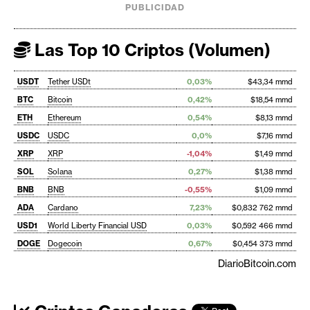
PUBLICIDAD
Las Top 10 Criptos (Volumen)
USDT
Tether USDt
0,03%
$43,34 mmd
BTC
Bitcoin
0,42%
$18,54 mmd
ETH
Ethereum
0,54%
$8,13 mmd
USDC
USDC
0,0%
$7,16 mmd
XRP
XRP
-1,04%
$1,49 mmd
SOL
Solana
0,27%
$1,38 mmd
BNB
BNB
-0,55%
$1,09 mmd
ADA
Cardano
7,23%
$0,832 762 mmd
USD1
World Liberty Financial USD
0,03%
$0,592 466 mmd
DOGE
Dogecoin
0,67%
$0,454 373 mmd
DiarioBitcoin.com