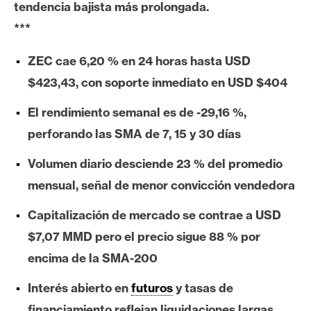
tendencia bajista más prolongada.
e
***
r
e
ZEC cae 6,20 % en 24 horas hasta USD
u
m
$423,43, con soporte inmediato en USD $404
El rendimiento semanal es de -29,16 %,
I
perforando las SMA de 7, 15 y 30 días
A
Volumen diario desciende 23 % del promedio
mensual, señal de menor convicción vendedora
A
n
Capitalización de mercado se contrae a USD
á
$7,07 MMD pero el precio sigue 88 % por
l
encima de la SMA-200
i
s
Interés abierto en
futuros
y tasas de
i
financiamiento reflejan liquidaciones largas