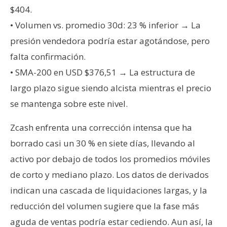
T
$404.
e
• Volumen vs. promedio 30d: 23 % inferior → La
m
a
presión vendedora podría estar agotándose, pero
s
falta confirmación.
• SMA-200 en USD $376,51 → La estructura de
R
largo plazo sigue siendo alcista mientras el precio
e
se mantenga sobre este nivel.
c
u
Zcash enfrenta una corrección intensa que ha
r
borrado casi un 30 % en siete días, llevando al
s
activo por debajo de todos los promedios móviles
o
s
de corto y mediano plazo. Los datos de derivados
indican una cascada de liquidaciones largas, y la
reducción del volumen sugiere que la fase más
C
aguda de ventas podría estar cediendo. Aun así, la
o