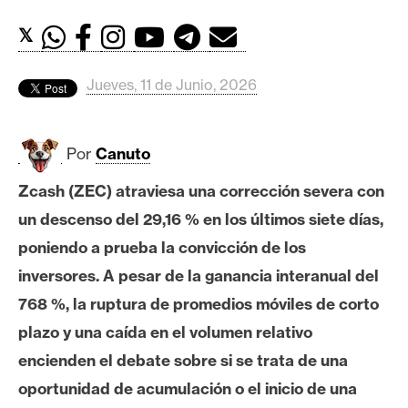
c
a
𝕏
d
o
Jueves, 11 de Junio, 2026
s
Por
Canuto
B
i
Zcash (ZEC) atraviesa una corrección severa con
t
un descenso del 29,16 % en los últimos siete días,
c
o
poniendo a prueba la convicción de los
i
inversores. A pesar de la ganancia interanual del
n
768 %, la ruptura de promedios móviles de corto
plazo y una caída en el volumen relativo
E
encienden el debate sobre si se trata de una
t
oportunidad de acumulación o el inicio de una
h