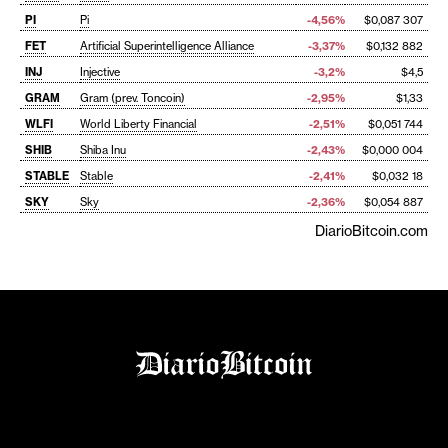
PI
Pi
-4,56%
$0,087 307
FET
Artificial Superintelligence Alliance
-3,37%
$0,132 882
INJ
Injective
-3,2%
$4,5
GRAM
Gram (prev. Toncoin)
-2,95%
$1,33
WLFI
World Liberty Financial
-2,51%
$0,051 744
SHIB
Shiba Inu
-2,43%
$0,000 004
STABLE
Stable
-2,41%
$0,032 18
SKY
Sky
-2,36%
$0,054 887
DiarioBitcoin.com