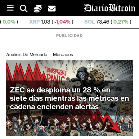
S
k
i
,03 (
-1,04%
)
SOL
73,46 (
0,27%
)
TRX
0,326 81 (
-0
p
t
o
PUBLICIDAD
c
o
n
Análisis De Mercado
Mercados
t
e
C
n
r
t
i
ZEC se desploma un 28 % en
p
siete días mientras las métricas en
t
cadena encienden alertas
o
M
e
r