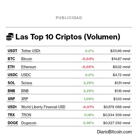
PUBLICIDAD
Las Top 10 Criptos (Volumen)
USDT
Tether USDt
0,0%
$33,96 mmd
BTC
Bitcoin
-0,04%
$14,87 mmd
ETH
Ethereum
-0,05%
$5,02 mmd
USDC
USDC
0,0%
$4,72 mmd
SOL
Solana
2,29%
$1,51 mmd
BNB
BNB
2,29%
$1,16 mmd
XRP
XRP
1,09%
$1,03 mmd
USD1
World Liberty Financial USD
-0,01%
$0,579 098 mmd
TRX
TRON
0,18%
$0,334 309 mmd
DOGE
Dogecoin
0,95%
$0,327 292 mmd
DiarioBitcoin.com