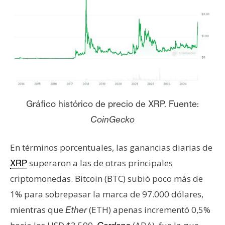
T
e
m
a
s
R
e
Gráfico histórico de precio de XRP. Fuente:
c
CoinGecko
u
r
En términos porcentuales, las ganancias diarias de
s
o
superaron a las de otras principales
XRP
s
criptomonedas. Bitcoin (BTC) subió poco más de
1% para sobrepasar la marca de 97.000 dólares,
C
mientras que
(ETH) apenas incrementó 0,5%
Ether
o