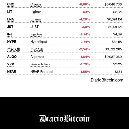
CRO
Cronos
-8,68%
$0,048 736
LIT
Lighter
-6,1%
$2,34
ENA
Ethena
-4,29%
$0,091 151
JST
JUST
-3,9%
$0,101 64
INJ
Injective
-2,74%
$4,39
HYPE
Hyperliquid
-2,74%
$54,58
币安人生
币安人生
-2,54%
$0,522 265
ALGO
Algorand
-1,84%
$0,087 069
VVV
Venice Token
-1,79%
$11,25
NEAR
NEAR Protocol
-1,55%
$1,61
DiarioBitcoin.com