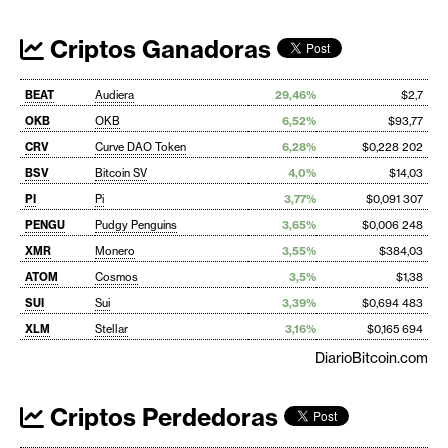
Criptos Ganadoras
BEAT
Audiera
29,46%
$2,7
OKB
OKB
6,52%
$93,77
CRV
Curve DAO Token
6,28%
$0,228 202
BSV
Bitcoin SV
4,0%
$14,03
PI
Pi
3,77%
$0,091 307
PENGU
Pudgy Penguins
3,65%
$0,006 248
XMR
Monero
3,55%
$384,03
ATOM
Cosmos
3,5%
$1,38
SUI
Sui
3,39%
$0,694 483
XLM
Stellar
3,16%
$0,165 694
DiarioBitcoin.com
Criptos Perdedoras