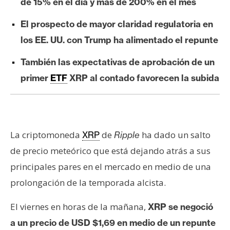
de 15% en el día y más de 200% en el mes
e
r
El prospecto de mayor claridad regulatoria en
e
los EE. UU. con Trump ha alimentado el repunte
u
m
También las expectativas de aprobación de un
primer
ETF
XRP al contado favorecen la subida
I
A
La criptomoneda
de
ha dado un salto
XRP
Ripple
A
de precio meteórico que está dejando atrás a sus
n
principales pares en el mercado en medio de una
á
prolongación de la temporada alcista.
l
i
El viernes en horas de la mañana,
XRP se negoció
s
i
a un precio de USD $1,69 en medio de un repunte