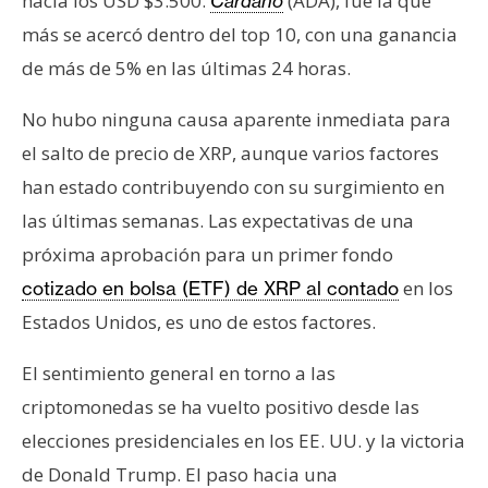
hacia los USD $3.500.
(ADA), fue la que
Cardano
n
más se acercó dentro del top 10, con una ganancia
t
de más de 5% en las últimas 24 horas.
a
c
No hubo ninguna causa aparente inmediata para
t
el salto de precio de XRP, aunque varios factores
o
y
han estado contribuyendo con su surgimiento en
P
las últimas semanas. Las expectativas de una
u
próxima aprobación para un primer fondo
b
en los
cotizado en bolsa (ETF) de XRP al contado
l
i
Estados Unidos, es uno de estos factores.
c
i
El sentimiento general en torno a las
d
criptomonedas se ha vuelto positivo desde las
a
elecciones presidenciales en los EE. UU. y la victoria
d
de Donald Trump. El paso hacia una