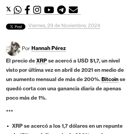
c
a
𝕏
d
o
Viernes, 29 de Noviembre, 2024
s
Por
Hannah Pérez
B
i
El precio de
XRP
se acercó a USD $1,7, un nivel
t
visto por última vez en abril de 2021 en medio de
c
un aumento mensual de más de 200%.
Bitcoin
se
o
quedó corta con una ganancia diaria de apenas
i
n
poco más de 1%.
***
E
t
XRP se acercó a los 1,7 dólares en un repunte
h