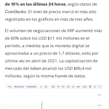
s
, según datos de
de 15% en las últimas 24 horas
. El nivel de precio marcó el más alto
CoinGecko
registrado en los gráficos en más de tres años.
N
o
El volumen de negociaciones de XRP aumentó más
t
a
de 60% sobre los USD $11 mil millones en el
s
período, a medida que la moneda digital se
d
aproximaba a un precio de 1,7 dólares, visto por
e
última vez en abril de 2021. La capitalización de
P
r
mercado del
alcanzó los USD $96,4 mil
token
e
millones, según la misma fuente de datos.
n
s
a