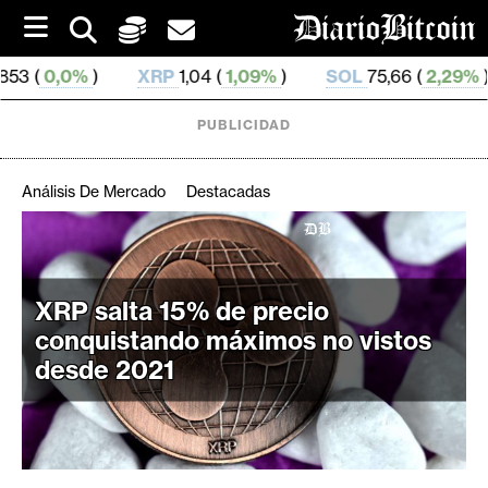
S
k
i
XRP
1,04 (
1,09%
)
SOL
75,66 (
2,29%
)
TRX
0,32
p
t
o
PUBLICIDAD
c
o
n
Análisis De Mercado
Destacadas
t
e
C
n
r
t
i
XRP salta 15% de precio
p
conquistando máximos no vistos
t
desde 2021
o
M
e
r