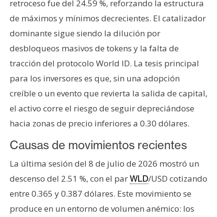
retroceso fue del 24.59 %, reforzando la estructura
n
de máximos y mínimos decrecientes. El catalizador
t
a
dominante sigue siendo la dilución por
c
desbloqueos masivos de tokens y la falta de
t
tracción del protocolo World ID. La tesis principal
o
para los inversores es que, sin una adopción
y
P
creíble o un evento que revierta la salida de capital,
u
el activo corre el riesgo de seguir depreciándose
b
hacia zonas de precio inferiores a 0.30 dólares.
l
i
Causas de movimientos recientes
c
La última sesión del 8 de julio de 2026 mostró un
i
d
descenso del 2.51 %, con el par
/USD cotizando
WLD
a
entre 0.365 y 0.387 dólares. Este movimiento se
d
produce en un entorno de volumen anémico: los