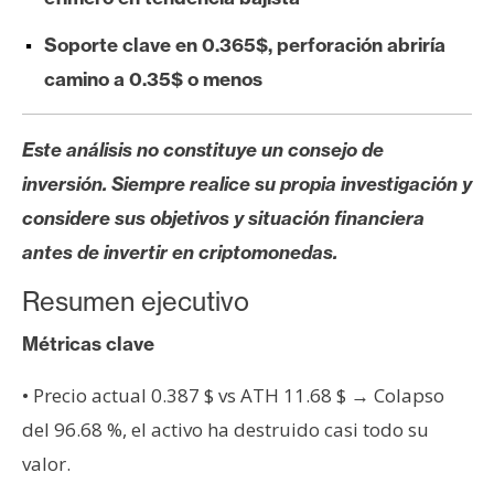
s
Soporte clave en 0.365$, perforación abriría
camino a 0.35$ o menos
N
o
t
Este análisis no constituye un consejo de
a
inversión. Siempre realice su propia investigación y
s
considere sus objetivos y situación financiera
d
e
antes de invertir en criptomonedas.
P
Resumen ejecutivo
r
e
Métricas clave
n
s
• Precio actual 0.387 $ vs ATH 11.68 $ → Colapso
a
del 96.68 %, el activo ha destruido casi todo su
valor.