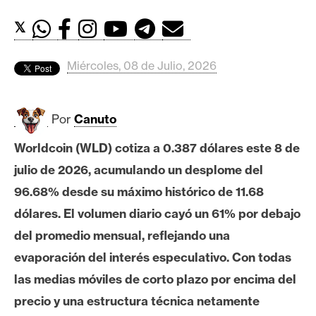
c
a
𝕏
d
o
Miércoles, 08 de Julio, 2026
s
Por
Canuto
B
i
Worldcoin (WLD) cotiza a 0.387 dólares este 8 de
t
julio de 2026, acumulando un desplome del
c
o
96.68% desde su máximo histórico de 11.68
i
dólares. El volumen diario cayó un 61% por debajo
n
del promedio mensual, reflejando una
evaporación del interés especulativo. Con todas
E
las medias móviles de corto plazo por encima del
t
precio y una estructura técnica netamente
h