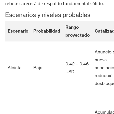
rebote carecerá de respaldo fundamental sólido.
Escenarios y niveles probables
Rango
Escenario
Probabilidad
Cataliza
proyectado
Anuncio 
nueva
0.42 – 0.46
Alcista
Baja
asociaci
USD
reducció
desbloqu
Acumulac