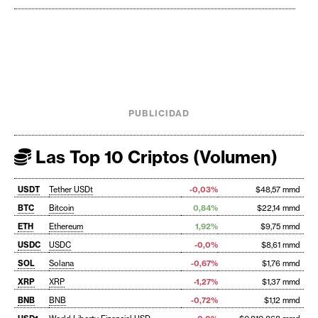
PUBLICIDAD
Las Top 10 Criptos (Volumen)
USDT
Tether USDt
-0,03%
$48,57 mmd
BTC
Bitcoin
0,84%
$22,14 mmd
ETH
Ethereum
1,92%
$9,75 mmd
USDC
USDC
-0,0%
$8,61 mmd
SOL
Solana
-0,67%
$1,76 mmd
XRP
XRP
-1,27%
$1,37 mmd
BNB
BNB
-0,72%
$1,12 mmd