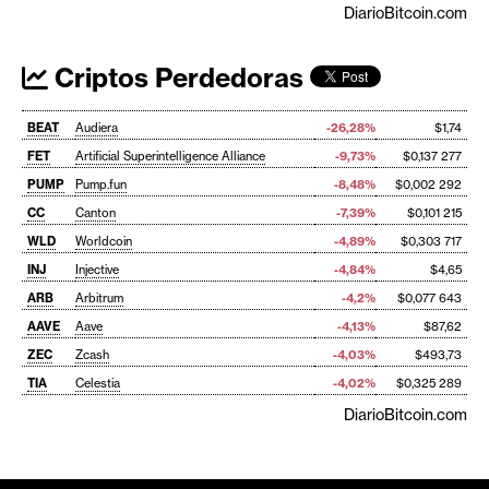
DiarioBitcoin.com
Criptos Perdedoras
BEAT
Audiera
-26,28%
$1,74
FET
Artificial Superintelligence Alliance
-9,73%
$0,137 277
PUMP
Pump.fun
-8,48%
$0,002 292
CC
Canton
-7,39%
$0,101 215
WLD
Worldcoin
-4,89%
$0,303 717
INJ
Injective
-4,84%
$4,65
ARB
Arbitrum
-4,2%
$0,077 643
AAVE
Aave
-4,13%
$87,62
ZEC
Zcash
-4,03%
$493,73
TIA
Celestia
-4,02%
$0,325 289
DiarioBitcoin.com