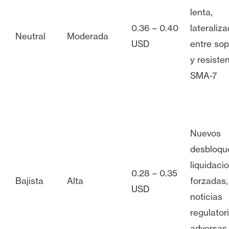
lenta,
0.36 – 0.40
lateraliz
Neutral
Moderada
USD
entre sop
y resiste
SMA-7
Nuevos
desbloqu
liquidaci
0.28 – 0.35
Bajista
Alta
forzadas,
USD
noticias
regulator
adversas