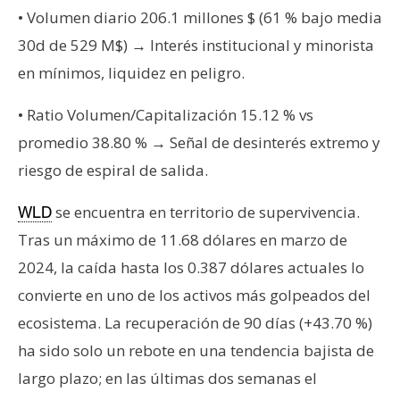
T
• Volumen diario 206.1 millones $ (61 % bajo media
e
m
30d de 529 M$) → Interés institucional y minorista
a
en mínimos, liquidez en peligro.
s
• Ratio Volumen/Capitalización 15.12 % vs
promedio 38.80 % → Señal de desinterés extremo y
R
riesgo de espiral de salida.
e
c
se encuentra en territorio de supervivencia.
WLD
u
Tras un máximo de 11.68 dólares en marzo de
r
s
2024, la caída hasta los 0.387 dólares actuales lo
o
convierte en uno de los activos más golpeados del
s
ecosistema. La recuperación de 90 días (+43.70 %)
ha sido solo un rebote en una tendencia bajista de
C
largo plazo; en las últimas dos semanas el
o