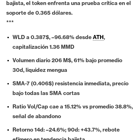
bajista, el token enfrenta una prueba crítica en el
e
soporte de 0.365 dólares.
r
e
***
u
m
WLD a 0.387$, –96.68% desde
ATH
,
capitalización 1.36 MMD
I
Volumen diario 206 M$, 61% bajo promedio
A
30d, liquidez mengua
SMA-7 (0.406$) resistencia inmediata, precio
A
bajo todas las SMA cortas
n
á
Ratio Vol/Cap cae a 15.12% vs promedio 38.8%,
l
señal de abandono
i
s
Retorno 14d: –24.6%; 90d: +43.7%, rebote
i
efímero en tendencia bajista