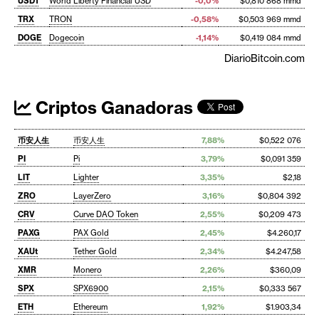
USD1
World Liberty Financial USD
-0,0%
$0,810 868 mmd
TRX
TRON
-0,58%
$0,503 969 mmd
DOGE
Dogecoin
-1,14%
$0,419 084 mmd
DiarioBitcoin.com
Criptos Ganadoras
币安人生
币安人生
7,88%
$0,522 076
PI
Pi
3,79%
$0,091 359
LIT
Lighter
3,35%
$2,18
ZRO
LayerZero
3,16%
$0,804 392
CRV
Curve DAO Token
2,55%
$0,209 473
PAXG
PAX Gold
2,45%
$4.260,17
XAUt
Tether Gold
2,34%
$4.247,58
XMR
Monero
2,26%
$360,09
SPX
SPX6900
2,15%
$0,333 567
ETH
Ethereum
1,92%
$1.903,34