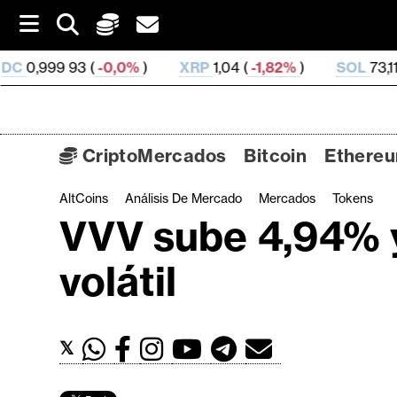
S
k
i
(
-0,0%
)
XRP
1,04 (
-1,82%
)
SOL
73,11 (
-1,33%
)
p
t
o
c
o
CriptoMercados
Bitcoin
Ethere
n
t
AltCoins
Análisis De Mercado
Mercados
Tokens
C
e
VVV sube 4,94% y
n
r
t
i
volátil
p
t
o
𝕏
M
e