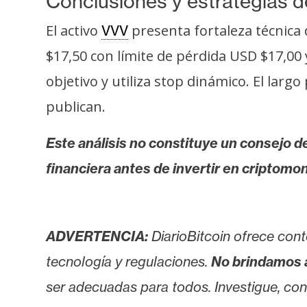
Conclusiones y estrategias d
i
c
El activo
presenta fortaleza técnica 
VVV
i
$17,50 con límite de pérdida USD $17,00
d
a
objetivo y utiliza stop dinámico. El lar
d
publican.
Este análisis no constituye un consejo de
financiera antes de invertir en criptomo
ADVERTENCIA:
DiarioBitcoin ofrece cont
tecnología y regulaciones.
No brindamos 
ser adecuadas para todos. Investigue, consu