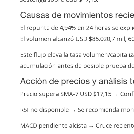
i
s
Causas de movimientos reci
i
El repunte de 4,94% en 24 horas se exp
s
El volumen alcanzó USD $85.020,7 mil, 
N
Este flujo eleva la tasa volumen/capital
o
t
acumulación antes de posible prueba de 
a
Acción de precios y análisis 
s
d
Precio supera SMA-7 USD $17,15 → Confir
e
P
RSI no disponible → Se recomienda mon
r
e
MACD pendiente alcista → Cruce recient
n