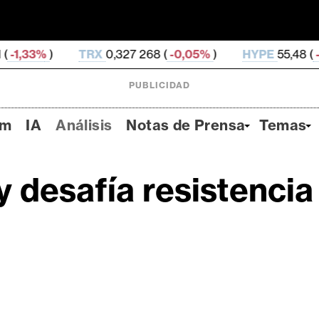
TRX
0,327 268 (
-0,05%
)
HYPE
55,48 (
-3,51%
)
PUBLICIDAD
um
IA
Análisis
Notas de Prensa
Temas
 desafía resistencia