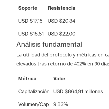
s
Soporte
Resistencia
a
USD $17,15
USD $20,34
T
USD $15,81
USD $22,00
e
m
Análisis fundamental
a
s
La utilidad del protocolo y métricas en 
elevados tras retorno de 402% en 90 día
R
e
Métrica
Valor
c
u
Capitalización
USD $864,91 millones
r
s
Volumen/Cap
9,83%