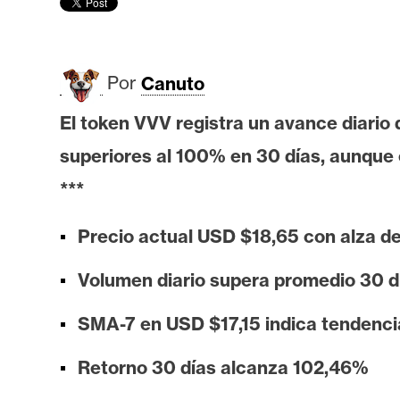
r
c
a
d
Por
Canuto
o
s
El token VVV registra un avance diari
superiores al 100% en 30 días, aunque
B
***
i
t
Precio actual USD $18,65 con alza d
c
Volumen diario supera promedio 30 
o
i
SMA-7 en USD $17,15 indica tendencia
n
Retorno 30 días alcanza 102,46%
E