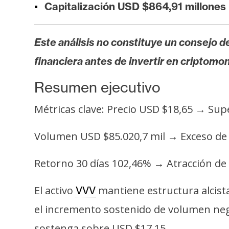
Capitalización USD $864,91 millones
t
h
e
Este análisis no constituye un consejo de
r
financiera antes de invertir en criptomo
e
u
Resumen ejecutivo
m
Métricas clave: Precio USD $18,65 → Su
I
Volumen USD $85.020,7 mil → Exceso de 6
A
Retorno 30 días 102,46% → Atracción de c
A
El activo
mantiene estructura alcista
VVV
n
á
el incremento sostenido de volumen nego
l
sostenga sobre USD $17,15.