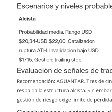
o
Escenarios y niveles probabl
s
Alcista
C
Probabilidad media. Rango USD
o
n
$20,34-USD $22,00. Catalizador:
t
ruptura ATH. Invalidación bajo USD
a
$17,15. Gestión: trailing stop.
c
t
Evaluación de señales de tra
o
y
Recomendación: AGUANTAR. Tres de cinco
P
respalda la estructura alcista. Sin emba
u
gestión de riesgo exige límite de pérdid
b
l