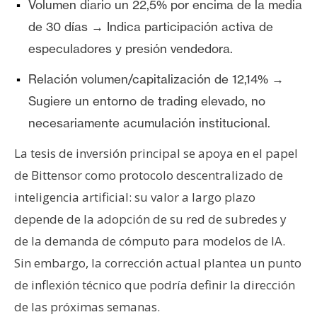
Volumen diario un 22,5% por encima de la media
n
de 30 días → Indica participación activa de
t
a
especuladores y presión vendedora.
c
Relación volumen/capitalización de 12,14% →
t
o
Sugiere un entorno de trading elevado, no
y
necesariamente acumulación institucional.
P
u
La tesis de inversión principal se apoya en el papel
b
de Bittensor como protocolo descentralizado de
l
inteligencia artificial: su valor a largo plazo
i
depende de la adopción de su red de subredes y
c
de la demanda de cómputo para modelos de IA.
i
d
Sin embargo, la corrección actual plantea un punto
a
de inflexión técnico que podría definir la dirección
d
de las próximas semanas.