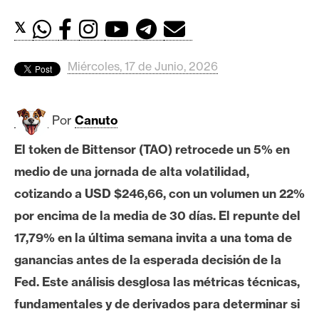
c
a
𝕏
d
o
Miércoles, 17 de Junio, 2026
s
Por
Canuto
B
i
El token de Bittensor (TAO) retrocede un 5% en
t
medio de una jornada de alta volatilidad,
c
o
cotizando a USD $246,66, con un volumen un 22%
i
por encima de la media de 30 días. El repunte del
n
17,79% en la última semana invita a una toma de
ganancias antes de la esperada decisión de la
E
Fed. Este análisis desglosa las métricas técnicas,
t
fundamentales y de derivados para determinar si
h