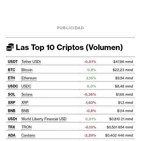
PUBLICIDAD
Las Top 10 Criptos (Volumen)
USDT
Tether USDt
-0,01%
$47,86 mmd
BTC
Bitcoin
0,9%
$22,23 mmd
ETH
Ethereum
2,15%
$9,54 mmd
USDC
USDC
0,0%
$8,48 mmd
SOL
Solana
-0,36%
$1,66 mmd
XRP
XRP
-1,63%
$1,3 mmd
BNB
BNB
-0,8%
$1,14 mmd
USD1
World Liberty Financial USD
0,01%
$0,810 21 mmd
TRX
TRON
-0,13%
$0,531 854 mmd
ADA
Cardano
-2,29%
$0,402 446 mmd