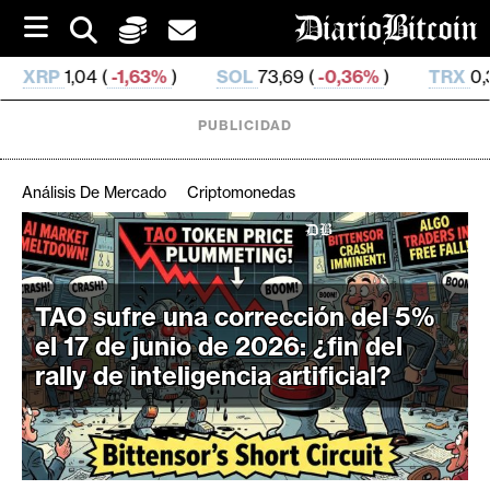
S
k
i
3%
)
SOL
73,69 (
-0,36%
)
TRX
0,326 642 (
-0,13%
)
p
t
o
PUBLICIDAD
c
o
n
Análisis De Mercado
Criptomonedas
t
e
C
n
r
t
i
TAO sufre una corrección del 5%
p
el 17 de junio de 2026: ¿fin del
t
rally de inteligencia artificial?
o
M
e
r