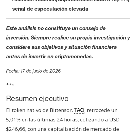
s
señal de especulación elevada
N
Este análisis no constituye un consejo de
o
inversión. Siempre realice su propia investigación y
t
a
considere sus objetivos y situación financiera
s
antes de invertir en criptomonedas.
d
e
Fecha: 17 de junio de 2026
P
r
***
e
Resumen ejecutivo
n
s
El token nativo de Bittensor,
, retrocede un
TAO
a
5,01% en las últimas 24 horas, cotizando a USD
$246,66, con una capitalización de mercado de