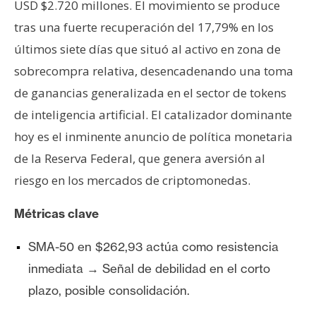
T
USD $2.720 millones. El movimiento se produce
e
tras una fuerte recuperación del 17,79% en los
m
últimos siete días que situó al activo en zona de
a
s
sobrecompra relativa, desencadenando una toma
de ganancias generalizada en el sector de tokens
de inteligencia artificial. El catalizador dominante
R
hoy es el inminente anuncio de política monetaria
e
c
de la Reserva Federal, que genera aversión al
u
riesgo en los mercados de criptomonedas.
r
s
Métricas clave
o
s
SMA-50 en $262,93 actúa como resistencia
inmediata → Señal de debilidad en el corto
plazo, posible consolidación.
C
o