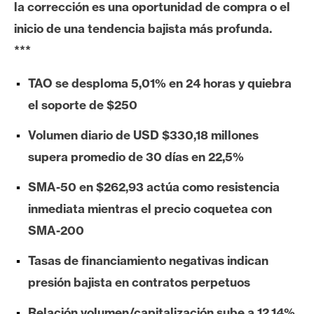
la corrección es una oportunidad de compra o el
e
inicio de una tendencia bajista más profunda.
r
e
***
u
m
TAO se desploma 5,01% en 24 horas y quiebra
el soporte de $250
I
Volumen diario de USD $330,18 millones
A
supera promedio de 30 días en 22,5%
SMA-50 en $262,93 actúa como resistencia
A
inmediata mientras el precio coquetea con
n
SMA-200
á
l
Tasas de financiamiento negativas indican
i
presión bajista en contratos perpetuos
s
i
Relación volumen/capitalización sube a 12,14%,