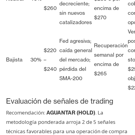
decreciente;
co
$260
encima de
sin nuevos
co
$270
catalizadores
op
Ve
Fed agresiva;
po
Recuperación
$220
caída general
co
semanal por
Bajista
30%
–
del mercado;
st
encima de
$240
pérdida del
$2
$265
SMA-200
obj
$2
Evaluación de señales de trading
Recomendación:
. La
AGUANTAR (HOLD)
metodología ponderada arroja 2 de 5 señales
técnicas favorables para una operación de compra