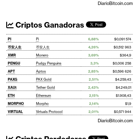
DiarioBitcoin.com
Criptos Ganadoras
PI
Pi
6,88%
$0,091 574
币安人生
币安人生
4,26%
$0,512 963
XMR
Monero
3,69%
$364,9
PENGU
Pudgy Penguins
3,3%
$0,006 258
APT
Aptos
2,85%
$0,596 626
PAXG
PAX Gold
2,51%
$4.259,43
XAUt
Tether Gold
2,43%
$4.249,01
ETH
Ethereum
2,15%
$1.908,43
MORPHO
Morpho
2,14%
$1,9
VIRTUAL
Virtuals Protocol
2,01%
$0,571 944
DiarioBitcoin.com
Criptos Perdedoras