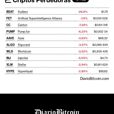
BEAT
Audiera
-28,8%
$1,75
FET
Artificial Superintelligence Alliance
-7,9%
$0,139 628
CC
Canton
-7,28%
$0,101 318
PUMP
Pump.fun
-6,33%
$0,002 34
AAVE
Aave
-3,63%
$88,32
ALGO
Algorand
-3,57%
$0,086 935
WLD
Worldcoin
-3,52%
$0,309 405
INJ
Injective
-3,05%
$4,73
XLM
Stellar
-2,94%
$0,161 629
HYPE
Hyperliquid
-2,85%
$55,82
DiarioBitcoin.com