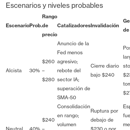
Escenarios y niveles probables
Rango
Ge
Escenario
Prob.
de
Catalizadores
Invalidación
de
precio
Anuncio de la
Po
Fed menos
la
$260
agresivo;
Cierre diario
st
Alcista
30%
–
rebote del
bajo $240
$2
$280
sector IA;
to
superación de
$2
SMA-50
Consolidación
Es
Ruptura por
en rango;
fue
$240
debajo de
volumen
me
Neutral
40%
–
$230 o por