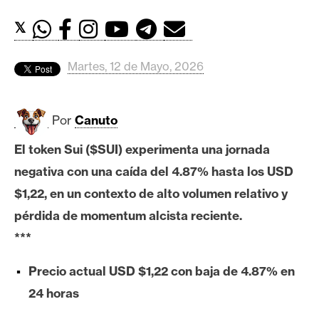
c
a
𝕏
d
o
Martes, 12 de Mayo, 2026
s
Por
Canuto
B
i
El token Sui ($SUI) experimenta una jornada
t
negativa con una caída del 4.87% hasta los USD
c
o
$1,22, en un contexto de alto volumen relativo y
i
pérdida de momentum alcista reciente.
n
***
Precio actual USD $1,22 con baja de 4.87% en
E
24 horas
t
h