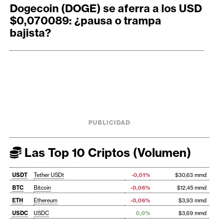
Dogecoin (DOGE) se aferra a los USD
$0,070089: ¿pausa o trampa
bajista?
PUBLICIDAD
Las Top 10 Criptos (Volumen)
USDT
Tether USDt
-0,01%
$30,63 mmd
BTC
Bitcoin
-0,06%
$12,45 mmd
ETH
Ethereum
-0,06%
$3,93 mmd
USDC
USDC
0,0%
$3,69 mmd