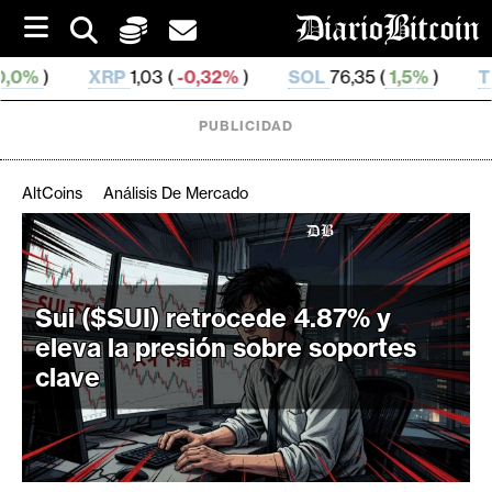
S
k
i
,03 (
-0,32%
)
SOL
76,35 (
1,5%
)
TRX
0,329 316 (
0
p
t
o
PUBLICIDAD
c
o
n
AltCoins
Análisis De Mercado
t
e
C
n
r
t
i
Sui ($SUI) retrocede 4.87% y
p
eleva la presión sobre soportes
t
clave
o
M
e
r