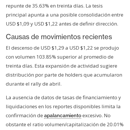
T
repunte de 35.63% en treinta días. La tesis
e
m
principal apunta a una posible consolidación entre
a
USD $1,09 y USD $1,22 antes de definir dirección.
s
Causas de movimientos recientes
El descenso de USD $1,29 a USD $1,22 se produjo
R
e
con volumen 103.85% superior al promedio de
c
treinta días. Esta expansión de actividad sugiere
u
distribución por parte de holders que acumularon
r
durante el rally de abril.
s
o
La ausencia de datos de tasas de financiamiento y
s
liquidaciones en los reportes disponibles limita la
confirmación de
excesivo. No
apalancamiento
C
obstante el ratio volumen/capitalización de 20.01%
o