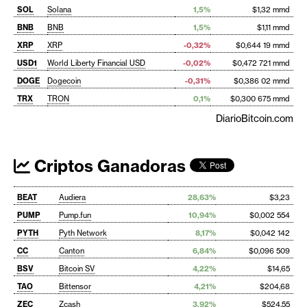
SOL
Solana
1,5%
$1,32 mmd
BNB
BNB
1,5%
$1,11 mmd
XRP
XRP
-0,32%
$0,644 19 mmd
USD1
World Liberty Financial USD
-0,02%
$0,472 721 mmd
DOGE
Dogecoin
-0,31%
$0,386 02 mmd
TRX
TRON
0,1%
$0,300 675 mmd
DiarioBitcoin.com
Criptos Ganadoras
BEAT
Audiera
28,63%
$3,23
PUMP
Pump.fun
10,94%
$0,002 554
PYTH
Pyth Network
8,17%
$0,042 142
CC
Canton
6,84%
$0,096 509
BSV
Bitcoin SV
4,22%
$14,65
TAO
Bittensor
4,21%
$204,68
ZEC
Zcash
3,92%
$524,55