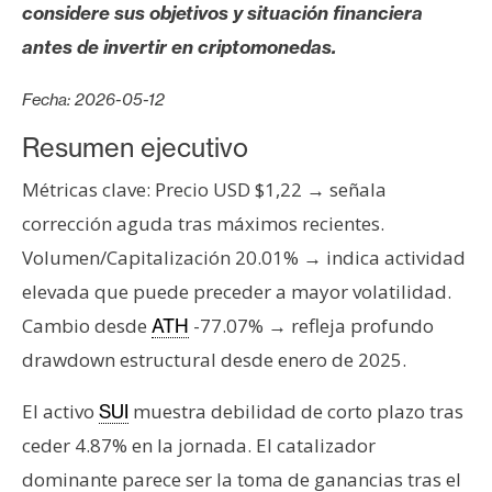
s
considere sus objetivos y situación financiera
antes de invertir en criptomonedas.
N
Fecha: 2026-05-12
o
t
Resumen ejecutivo
a
Métricas clave: Precio USD $1,22 → señala
s
d
corrección aguda tras máximos recientes.
e
Volumen/Capitalización 20.01% → indica actividad
P
elevada que puede preceder a mayor volatilidad.
r
Cambio desde
-77.07% → refleja profundo
ATH
e
drawdown estructural desde enero de 2025.
n
s
El activo
muestra debilidad de corto plazo tras
SUI
a
ceder 4.87% en la jornada. El catalizador
dominante parece ser la toma de ganancias tras el