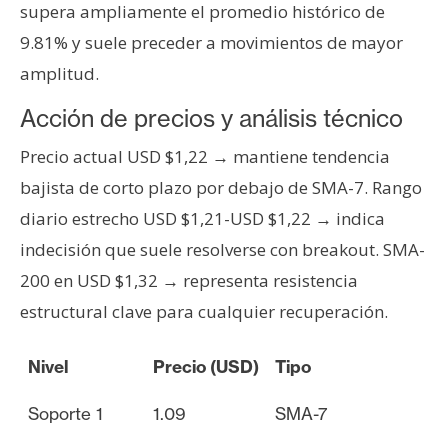
supera ampliamente el promedio histórico de
n
t
9.81% y suele preceder a movimientos de mayor
a
amplitud.
c
Acción de precios y análisis técnico
t
o
Precio actual USD $1,22 → mantiene tendencia
y
bajista de corto plazo por debajo de SMA-7. Rango
P
u
diario estrecho USD $1,21-USD $1,22 → indica
b
indecisión que suele resolverse con breakout. SMA-
l
200 en USD $1,32 → representa resistencia
i
estructural clave para cualquier recuperación.
c
i
d
Nivel
Precio (USD)
Tipo
a
Soporte 1
1.09
SMA-7
d