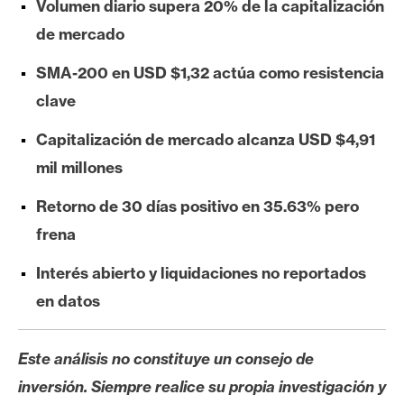
Volumen diario supera 20% de la capitalización
e
de mercado
r
e
SMA-200 en USD $1,32 actúa como resistencia
u
clave
m
Capitalización de mercado alcanza USD $4,91
mil millones
I
A
Retorno de 30 días positivo en 35.63% pero
frena
A
Interés abierto y liquidaciones no reportados
n
á
en datos
l
i
Este análisis no constituye un consejo de
s
inversión. Siempre realice su propia investigación y
i