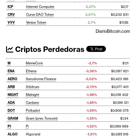
ICP
Internet Computer
3,37%
$2,17
CRV
Curve DAO Token
3,07%
$0,232 831
VVV
Venice Token
2,7%
$11,56
DiarioBitcoin.com
Criptos Perdedoras
M
MemeCore
-3,7%
$1,11
ENA
Ethena
-3,36%
$0,087 921
AERO
Aerodrome Finance
-3,02%
$0,423 186
ARB
Arbitrum
-2,73%
$0,077 401
NIGHT
Midnight
-1,98%
$0,018 402
ADA
Cardano
-1,85%
$0,196 121
DOT
Polkadot
-1,59%
$0,806 075
GRAM
Gram (prev. Toncoin)
-1,55%
$1,34
PI
Pi
-1,52%
$0,089 989
ALGO
Algorand
-1,51%
$0,085 919