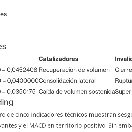
nes
es
Catalizadores
Invali
 – 0,0452408
Recuperación de volumen
Cierr
 – 0,0400000
Consolidación lateral
Ruptu
 – 0,0350175
Caída de volumen sostenida
Super
ding
de cinco indicadores técnicos muestran sesgo a
antes y el MACD en territorio positivo. Sin emb