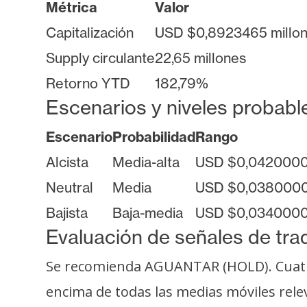
i
Métrica
Valor
c
Capitalización
USD $0,8923465 millo
i
Supply circulante
22,65 millones
d
a
Retorno YTD
182,79%
d
Escenarios y niveles probabl
Escenario
Probabilidad
Rango
Alcista
Media-alta
USD $0,0420000
Neutral
Media
USD $0,0380000
Bajista
Baja-media
USD $0,0340000
Evaluación de señales de tra
Se recomienda AGUANTAR (HOLD). Cuatro 
encima de todas las medias móviles relev