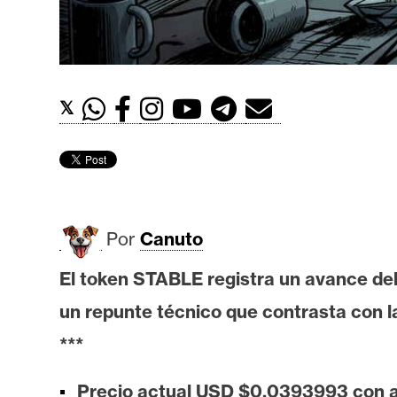
t
h
e
r
𝕏
e
u
m
I
Por
Canuto
A
El token STABLE registra un avance de
un repunte técnico que contrasta con l
A
n
***
á
l
Precio actual USD $0,0393993 con a