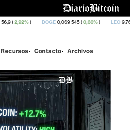
DOGE
0,069 545 (
0,66%
)
LEO
9,76 (
0,2%
)
ZE
Recursos
Contacto
Archivos