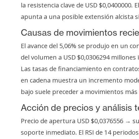
s
la resistencia clave de USD $0,0400000. E
a
apunta a una posible extensión alcista s
Causas de movimientos reci
T
e
El avance del 5,06% se produjo en un c
m
del volumen a USD $0,0306294 millones 
a
s
Las tasas de financiamiento en contrat
en cadena muestra un incremento modera
R
bajo suele preceder a movimientos más 
e
Acción de precios y análisis 
c
u
Precio de apertura USD $0,0376556 → sup
r
soporte inmediato. El RSI de 14 periodo
s