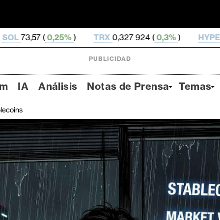
5%
)
TRX
0,327 924 (
0,3%
)
HYPE
56,9 (
2,92%
)
PUBLICIDAD
um
IA
Análisis
Notas de Prensa
Temas
lecoins