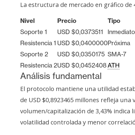
o
La estructura de mercado en gráfico de
s
Nivel
Precio
Tipo
C
Soporte 1
USD $0,0373511
Inmediato
o
Resistencia 1
USD $0,0400000
Próxima
n
Soporte 2
USD $0,0350175
SMA-7
t
a
Resistencia 2
USD $0,0452408
ATH
c
Análisis fundamental
t
o
El protocolo mantiene una utilidad esta
y
de USD $0,8923465 millones refleja una v
P
volumen/capitalización de 3,43% indica 
u
b
volatilidad controlada y menor correlac
l