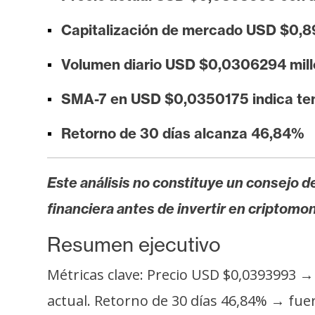
i
s
Capitalización de mercado USD $0,8
i
Volumen diario USD $0,0306294 mill
s
SMA-7 en USD $0,0350175 indica ten
N
Retorno de 30 días alcanza 46,84%
o
t
a
Este análisis no constituye un consejo de
s
financiera antes de invertir en criptomo
d
e
Resumen ejecutivo
P
r
Métricas clave: Precio USD $0,0393993 →
e
actual. Retorno de 30 días 46,84% → fue
n