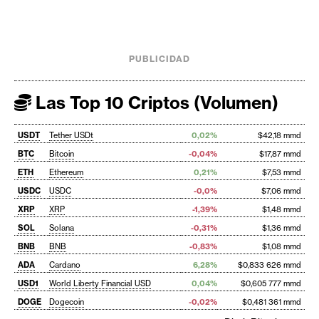
PUBLICIDAD
Las Top 10 Criptos (Volumen)
USDT
Tether USDt
0,02%
$42,18 mmd
BTC
Bitcoin
-0,04%
$17,87 mmd
ETH
Ethereum
0,21%
$7,53 mmd
USDC
USDC
-0,0%
$7,06 mmd
XRP
XRP
-1,39%
$1,48 mmd
SOL
Solana
-0,31%
$1,36 mmd
BNB
BNB
-0,83%
$1,08 mmd
ADA
Cardano
6,28%
$0,833 626 mmd
USD1
World Liberty Financial USD
0,04%
$0,605 777 mmd
DOGE
Dogecoin
-0,02%
$0,481 361 mmd