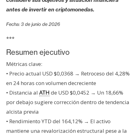
s
antes de invertir en criptomonedas.
N
Fecha: 3 de junio de 2026
o
***
t
a
Resumen ejecutivo
s
d
Métricas clave:
e
• Precio actual USD $0,0368 → Retroceso del 4,28%
P
en 24 horas con volumen decreciente
r
• Distancia al
de USD $0,0452 → Un 18,66%
ATH
e
n
por debajo sugiere corrección dentro de tendencia
s
alcista previa
a
• Rendimiento YTD del 164,12% → El activo
mantiene una revalorización estructural pese a la