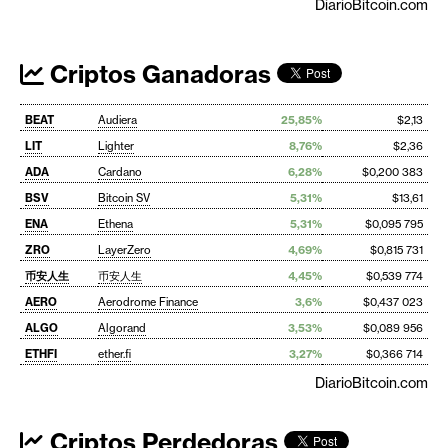
DiarioBitcoin.com
Criptos Ganadoras
BEAT
Audiera
25,85%
$2,13
LIT
Lighter
8,76%
$2,36
ADA
Cardano
6,28%
$0,200 383
BSV
Bitcoin SV
5,31%
$13,61
ENA
Ethena
5,31%
$0,095 795
ZRO
LayerZero
4,69%
$0,815 731
币安人生
币安人生
4,45%
$0,539 774
AERO
Aerodrome Finance
3,6%
$0,437 023
ALGO
Algorand
3,53%
$0,089 956
ETHFI
ether.fi
3,27%
$0,366 714
DiarioBitcoin.com
Criptos Perdedoras