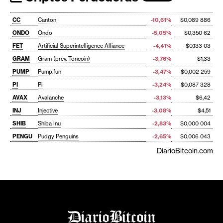
CC
Canton
-10,61%
$0,089 886
ONDO
Ondo
-5,05%
$0,350 62
FET
Artificial Superintelligence Alliance
-4,41%
$0,133 03
GRAM
Gram (prev. Toncoin)
-3,76%
$1,33
PUMP
Pump.fun
-3,47%
$0,002 259
PI
Pi
-3,24%
$0,087 328
AVAX
Avalanche
-3,13%
$6,42
INJ
Injective
-3,08%
$4,51
SHIB
Shiba Inu
-2,83%
$0,000 004
PENGU
Pudgy Penguins
-2,65%
$0,006 043
DiarioBitcoin.com