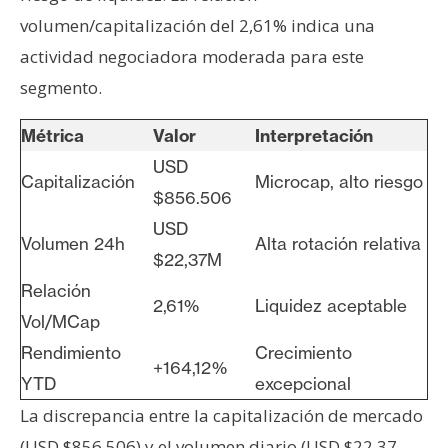
volumen/capitalización del 2,61% indica una
actividad negociadora moderada para este
segmento.
Métrica
Valor
Interpretación
USD
Capitalización
Microcap, alto riesgo
$856.506
USD
Volumen 24h
Alta rotación relativa
$22,37M
Relación
2,61%
Liquidez aceptable
Vol/MCap
Rendimiento
Crecimiento
+164,12%
YTD
excepcional
La discrepancia entre la capitalización de mercado
(USD $856.506) y el volumen diario (USD $22,37