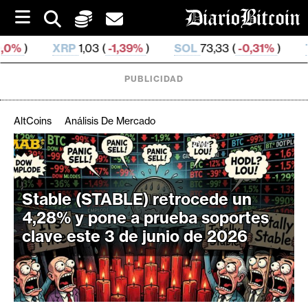
S
k
i
 (
-1,39%
)
SOL
73,33 (
-0,31%
)
TRX
0,326 987 (
-0
p
t
o
PUBLICIDAD
c
o
n
AltCoins
Análisis De Mercado
t
e
C
n
r
t
i
Stable (STABLE) retrocede un
p
4,28% y pone a prueba soportes
t
clave este 3 de junio de 2026
o
M
e
r