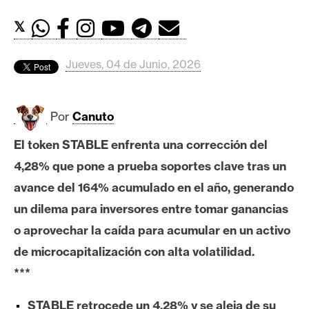
c
a
𝕏
d
o
Jueves, 04 de Junio, 2026
s
Por
Canuto
B
i
El token STABLE enfrenta una corrección del
t
4,28% que pone a prueba soportes clave tras un
c
o
avance del 164% acumulado en el año, generando
i
un dilema para inversores entre tomar ganancias
n
o aprovechar la caída para acumular en un activo
de microcapitalización con alta volatilidad.
E
***
t
h
STABLE retrocede un 4,28% y se aleja de su