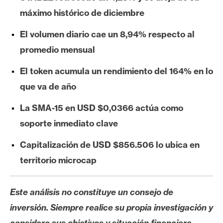
e
máximo histórico de diciembre
r
e
El volumen diario cae un 8,94% respecto al
u
promedio mensual
m
El token acumula un rendimiento del 164% en lo
que va de año
I
A
La SMA-15 en USD $0,0366 actúa como
soporte inmediato clave
A
Capitalización de USD $856.506 lo ubica en
n
territorio microcap
á
l
i
Este análisis no constituye un consejo de
s
inversión. Siempre realice su propia investigación y
i
considere sus objetivos y situación financiera