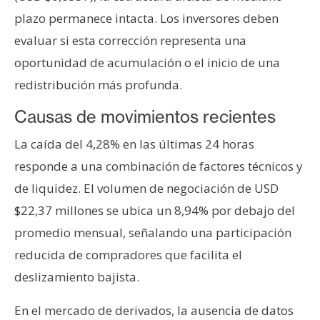
n
plazo permanece intacta. Los inversores deben
t
evaluar si esta corrección representa una
a
oportunidad de acumulación o el inicio de una
c
t
redistribución más profunda.
o
Causas de movimientos recientes
y
P
La caída del 4,28% en las últimas 24 horas
u
responde a una combinación de factores técnicos y
b
de liquidez. El volumen de negociación de USD
l
i
$22,37 millones se ubica un 8,94% por debajo del
c
promedio mensual, señalando una participación
i
reducida de compradores que facilita el
d
deslizamiento bajista.
a
d
En el mercado de derivados, la ausencia de datos