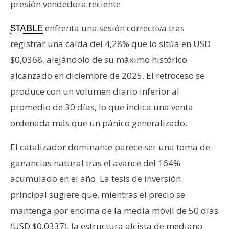
T
presión vendedora reciente
e
m
enfrenta una sesión correctiva tras
STABLE
a
registrar una caída del 4,28% que lo sitúa en USD
s
$0,0368, alejándolo de su máximo histórico
alcanzado en diciembre de 2025. El retroceso se
R
produce con un volumen diario inferior al
e
promedio de 30 días, lo que indica una venta
c
ordenada más que un pánico generalizado.
u
r
El catalizador dominante parece ser una toma de
s
ganancias natural tras el avance del 164%
o
s
acumulado en el año. La tesis de inversión
principal sugiere que, mientras el precio se
mantenga por encima de la media móvil de 50 días
C
o
(USD $0,0337), la estructura alcista de mediano