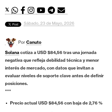
c
a
𝕏
d
o
Sábado, 23 de Mayo, 2026
s
Por
Canuto
B
i
Solana
cotiza a USD $84,56 tras una jornada
t
negativa que refleja debilidad técnica y menor
c
o
interés de mercado, con datos que invitan a
i
evaluar niveles de soporte clave antes de definir
n
posiciones.
***
E
Precio actual USD $84,56 con baja de 2,76 %
t
h