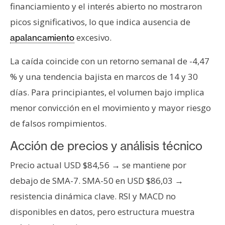
T
financiamiento y el interés abierto no mostraron
e
picos significativos, lo que indica ausencia de
m
excesivo.
a
apalancamiento
s
La caída coincide con un retorno semanal de -4,47
% y una tendencia bajista en marcos de 14 y 30
R
días. Para principiantes, el volumen bajo implica
e
menor convicción en el movimiento y mayor riesgo
c
u
de falsos rompimientos.
r
Acción de precios y análisis técnico
s
o
Precio actual USD $84,56 → se mantiene por
s
debajo de SMA-7. SMA-50 en USD $86,03 →
resistencia dinámica clave. RSI y MACD no
C
disponibles en datos, pero estructura muestra
o