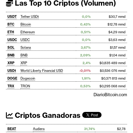
Las Top 10 Criptos (Volumen)
USDT
Tether USDt
0,0%
$30,7 mmd
BTC
Bitcoin
0,43%
$12,78 mmd
ETH
Ethereum
0,51%
$4,29 mmd
USDC
USDC
0,0%
$3,63 mmd
SOL
Solana
3,67%
$1,57 mmd
BNB
BNB
2,09%
$1,04 mmd
XRP
XRP
2,4%
$0,835 489 mmd
USD1
World Liberty Financial USD
-0,01%
$0,536 076 mmd
DOGE
Dogecoin
1,91%
$0,371 813 mmd
TRX
TRON
0,53%
$0,295 068 mmd
DiarioBitcoin.com
Criptos Ganadoras
BEAT
Audiera
31,74%
$2,78