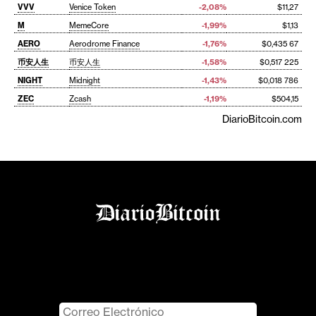
VVV
Venice Token
-2,08%
$11,27
M
MemeCore
-1,99%
$1,13
AERO
Aerodrome Finance
-1,76%
$0,435 67
币安人生
币安人生
-1,58%
$0,517 225
NIGHT
Midnight
-1,43%
$0,018 786
ZEC
Zcash
-1,19%
$504,15
DiarioBitcoin.com