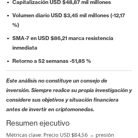
Capitalización USD $48,87 mil millones
e
r
Volumen diario USD $3,45 mil millones (-12,17
e
%)
u
m
SMA-7 en USD $86,21 marca resistencia
inmediata
I
Retorno a 52 semanas -51,85 %
A
Este análisis no constituye un consejo de
A
inversión. Siempre realice su propia investigación y
n
considere sus objetivos y situación financiera
á
antes de invertir en criptomonedas.
l
i
Resumen ejecutivo
s
i
Métricas clave: Precio USD $84,56 → presión