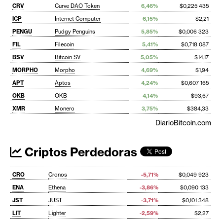
CRV
Curve DAO Token
6,46%
$0,225 435
ICP
Internet Computer
6,15%
$2,21
PENGU
Pudgy Penguins
5,85%
$0,006 323
FIL
Filecoin
5,41%
$0,718 087
BSV
Bitcoin SV
5,05%
$14,17
MORPHO
Morpho
4,69%
$1,94
APT
Aptos
4,24%
$0,607 165
OKB
OKB
4,14%
$93,67
XMR
Monero
3,75%
$384,33
DiarioBitcoin.com
Criptos Perdedoras
CRO
Cronos
-5,71%
$0,049 923
ENA
Ethena
-3,86%
$0,090 133
JST
JUST
-3,71%
$0,101 348
LIT
Lighter
-2,59%
$2,27