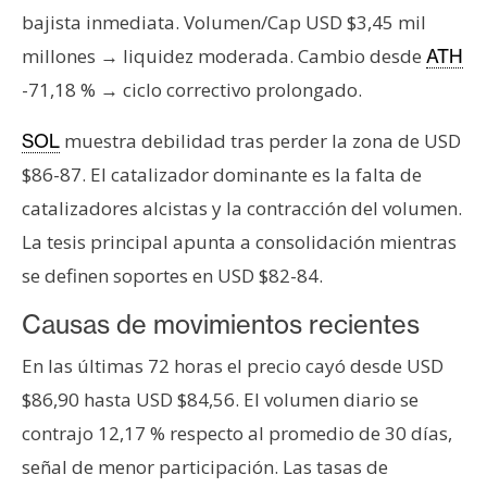
s
bajista inmediata. Volumen/Cap USD $3,45 mil
millones → liquidez moderada. Cambio desde
ATH
N
-71,18 % → ciclo correctivo prolongado.
o
t
muestra debilidad tras perder la zona de USD
SOL
a
$86-87. El catalizador dominante es la falta de
s
catalizadores alcistas y la contracción del volumen.
d
La tesis principal apunta a consolidación mientras
e
P
se definen soportes en USD $82-84.
r
Causas de movimientos recientes
e
n
En las últimas 72 horas el precio cayó desde USD
s
$86,90 hasta USD $84,56. El volumen diario se
a
contrajo 12,17 % respecto al promedio de 30 días,
señal de menor participación. Las tasas de