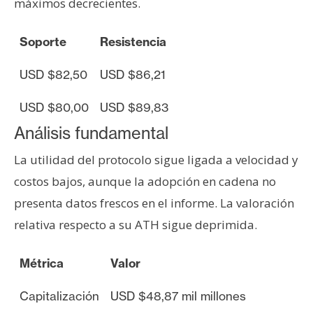
máximos decrecientes.
n
t
Soporte
Resistencia
a
c
USD $82,50
USD $86,21
t
o
USD $80,00
USD $89,83
y
Análisis fundamental
P
u
La utilidad del protocolo sigue ligada a velocidad y
b
costos bajos, aunque la adopción en cadena no
l
presenta datos frescos en el informe. La valoración
i
c
relativa respecto a su ATH sigue deprimida.
i
d
Métrica
Valor
a
d
Capitalización
USD $48,87 mil millones