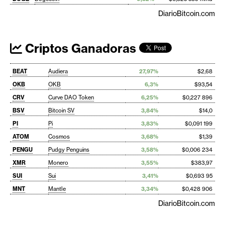
DiarioBitcoin.com
Criptos Ganadoras
BEAT
Audiera
27,97%
$2,68
OKB
OKB
6,3%
$93,54
CRV
Curve DAO Token
6,25%
$0,227 896
BSV
Bitcoin SV
3,84%
$14,0
PI
Pi
3,83%
$0,091 199
ATOM
Cosmos
3,68%
$1,39
PENGU
Pudgy Penguins
3,58%
$0,006 234
XMR
Monero
3,55%
$383,97
SUI
Sui
3,41%
$0,693 95
MNT
Mantle
3,34%
$0,428 906
DiarioBitcoin.com