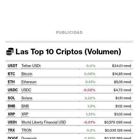
PUBLICIDAD
Las Top 10 Criptos (Volumen)
USDT
Tether USDt
0,0%
$34,01 mmd
BTC
Bitcoin
0,06%
$14,85 mmd
ETH
Ethereum
0,13%
$5,05 mmd
USDC
USDC
-0,02%
$4,73 mmd
SOL
Solana
2,22%
$1,51 mmd
BNB
BNB
1,5%
$1,12 mmd
XRP
XRP
1,31%
$1,03 mmd
USD1
World Liberty Financial USD
-0,01%
$0,579 098 mmd
TRX
TRON
0,2%
$0,335 128 mmd
DOGE
Dogecoin
0,82%
$0,325 589 mmd