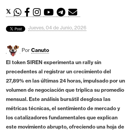
c
a
𝕏
d
o
Jueves, 04 de Junio, 2026
s
Por
Canuto
B
i
El token SIREN experimenta un rally sin
t
precedentes al registrar un crecimiento del
c
o
27,89% en las últimas 24 horas, impulsado por un
i
volumen de negociación que triplica su promedio
n
mensual. Este análisis bursátil desglosa las
métricas técnicas, el sentimiento de mercado y
E
los catalizadores fundamentales que explican
t
este movimiento abrupto, ofreciendo una hoja de
h