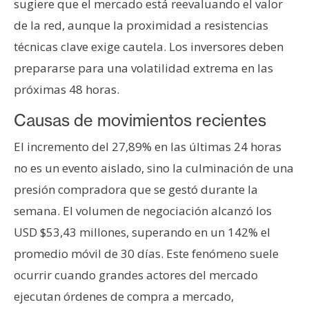
sugiere que el mercado está reevaluando el valor
n
de la red, aunque la proximidad a resistencias
t
a
técnicas clave exige cautela. Los inversores deben
c
prepararse para una volatilidad extrema en las
t
próximas 48 horas.
o
y
Causas de movimientos recientes
P
El incremento del 27,89% en las últimas 24 horas
u
b
no es un evento aislado, sino la culminación de una
l
presión compradora que se gestó durante la
i
semana. El volumen de negociación alcanzó los
c
USD $53,43 millones, superando en un 142% el
i
d
promedio móvil de 30 días. Este fenómeno suele
a
ocurrir cuando grandes actores del mercado
d
ejecutan órdenes de compra a mercado,