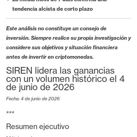
s
tendencia alcista de corto plazo
N
Este análisis no constituye un consejo de
o
inversión. Siempre realice su propia investigación y
t
a
considere sus objetivos y situación financiera
s
antes de invertir en criptomonedas.
d
SIREN lidera las ganancias
e
con un volumen histórico el 4
P
de junio de 2026
r
e
Fecha: 4 de junio de 2026
n
s
***
a
Resumen ejecutivo