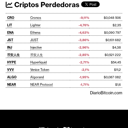
Criptos Perdedoras
CRO
Cronos
-9,11%
$0,048 506
LIT
Lighter
-4,76%
$2,35
ENA
Ethena
-4,63%
$0,090 797
JST
JUST
-3,86%
$0,101 682
INJ
Injective
-2,96%
$4,38
币安人生
币安人生
-2,85%
$0,521 222
HYPE
Hyperliquid
-2,71%
$54,45
VVV
Venice Token
-2,1%
$11,2
ALGO
Algorand
-1,95%
$0,087 082
NEAR
NEAR Protocol
-1,71%
$1,6
DiarioBitcoin.com