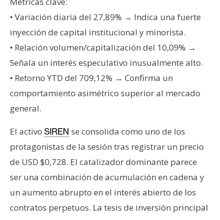
T
Métricas clave:
e
• Variación diaria del 27,89% → Indica una fuerte
m
inyección de capital institucional y minorista.
a
• Relación volumen/capitalización del 10,09% →
s
Señala un interés especulativo inusualmente alto.
• Retorno YTD del 709,12% → Confirma un
R
comportamiento asimétrico superior al mercado
e
c
general.
u
El activo
se consolida como uno de los
SIREN
r
s
protagonistas de la sesión tras registrar un precio
o
de USD $0,728. El catalizador dominante parece
s
ser una combinación de acumulación en cadena y
un aumento abrupto en el interés abierto de los
C
contratos perpetuos. La tesis de inversión principal
o