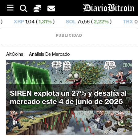
S
k
i
,31%
)
SOL
75,56 (
2,22%
)
TRX
0,328 412 (
0,2%
)
p
t
o
PUBLICIDAD
c
o
n
AltCoins
Análisis De Mercado
t
e
C
n
r
t
i
SIREN explota un 27% y desafía al
p
t
mercado este 4 de junio de 2026
o
M
e
r