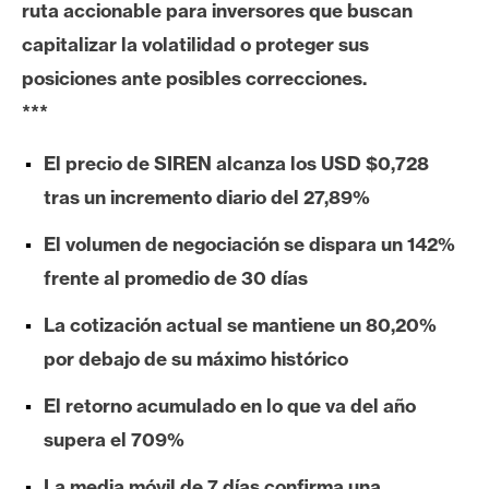
ruta accionable para inversores que buscan
e
capitalizar la volatilidad o proteger sus
r
e
posiciones ante posibles correcciones.
u
***
m
El precio de SIREN alcanza los USD $0,728
tras un incremento diario del 27,89%
I
A
El volumen de negociación se dispara un 142%
frente al promedio de 30 días
A
La cotización actual se mantiene un 80,20%
n
por debajo de su máximo histórico
á
l
El retorno acumulado en lo que va del año
i
supera el 709%
s
i
La media móvil de 7 días confirma una