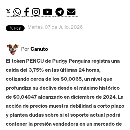
c
a
𝕏
d
o
Martes, 07 de Julio, 2026
s
Por
Canuto
B
i
El token PENGU de Pudgy Penguins registra una
t
caída del 3,75% en las últimas 24 horas,
c
o
cotizando cerca de los $0,0065, un nivel que
i
profundiza su declive desde el máximo histórico
n
de $0,04947 alcanzado en diciembre de 2024. La
acción de precios muestra debilidad a corto plazo
E
y plantea dudas sobre si el soporte actual podrá
t
contener la presión vendedora en un mercado de
h