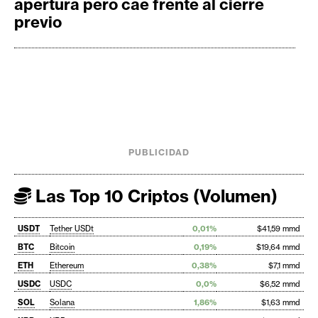
apertura pero cae frente al cierre
previo
PUBLICIDAD
Las Top 10 Criptos (Volumen)
USDT
Tether USDt
0,01%
$41,59 mmd
BTC
Bitcoin
0,19%
$19,64 mmd
ETH
Ethereum
0,38%
$7,1 mmd
USDC
USDC
0,0%
$6,52 mmd
SOL
Solana
1,86%
$1,63 mmd