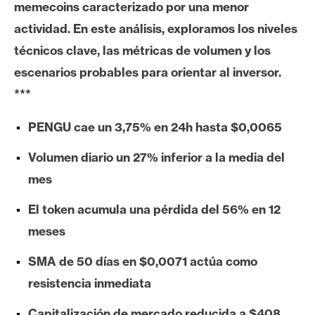
memecoins caracterizado por una menor
e
actividad. En este análisis, exploramos los niveles
r
e
técnicos clave, las métricas de volumen y los
u
escenarios probables para orientar al inversor.
m
***
PENGU cae un 3,75% en 24h hasta $0,0065
I
A
Volumen diario un 27% inferior a la media del
mes
A
El token acumula una pérdida del 56% en 12
n
meses
á
l
SMA de 50 días en $0,0071 actúa como
i
resistencia inmediata
s
i
Capitalización de mercado reducida a $408