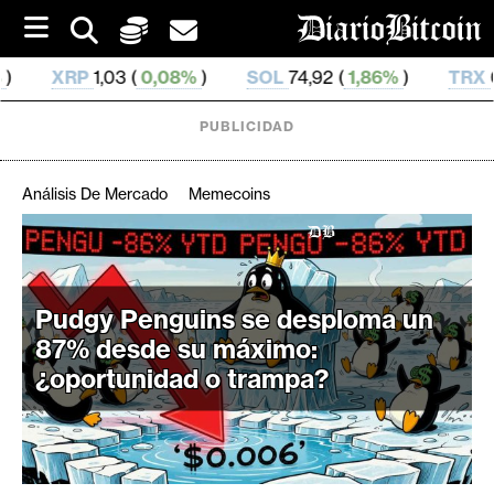
S
k
i
0,08%
)
SOL
74,92 (
1,86%
)
TRX
0,328 953 (
0,67
p
t
o
PUBLICIDAD
c
o
n
Análisis De Mercado
Memecoins
t
e
C
n
r
t
i
Pudgy Penguins se desploma un
p
87% desde su máximo:
t
¿oportunidad o trampa?
o
M
e
r