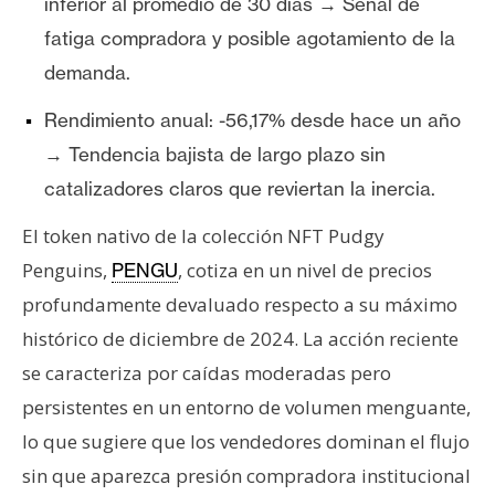
T
inferior al promedio de 30 días → Señal de
e
fatiga compradora y posible agotamiento de la
m
demanda.
a
s
Rendimiento anual: -56,17% desde hace un año
→ Tendencia bajista de largo plazo sin
R
catalizadores claros que reviertan la inercia.
e
El token nativo de la colección NFT Pudgy
c
u
Penguins,
, cotiza en un nivel de precios
PENGU
r
profundamente devaluado respecto a su máximo
s
histórico de diciembre de 2024. La acción reciente
o
se caracteriza por caídas moderadas pero
s
persistentes en un entorno de volumen menguante,
lo que sugiere que los vendedores dominan el flujo
C
sin que aparezca presión compradora institucional
o