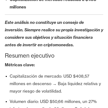
s
millones
N
Este análisis no constituye un consejo de
o
inversión. Siempre realice su propia investigación y
t
a
considere sus objetivos y situación financiera
s
antes de invertir en criptomonedas.
d
Resumen ejecutivo
e
P
Métricas clave:
r
e
Capitalización de mercado: USD $408,57
n
millones en descenso → Baja liquidez relativa y
s
a
mayor riesgo de volatilidad.
Volumen diario: USD $50,66 millones, un 27%