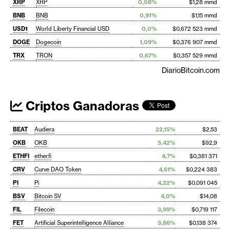
XRP
XRP
0,08%
$1,28 mmd
BNB
BNB
0,91%
$1,15 mmd
USD1
World Liberty Financial USD
0,0%
$0,672 523 mmd
DOGE
Dogecoin
1,09%
$0,376 907 mmd
TRX
TRON
0,67%
$0,357 529 mmd
DiarioBitcoin.com
Criptos Ganadoras
BEAT
Audiera
22,15%
$2,53
OKB
OKB
5,42%
$92,9
ETHFI
ether.fi
4,7%
$0,381 371
CRV
Curve DAO Token
4,61%
$0,224 383
PI
Pi
4,22%
$0,091 045
BSV
Bitcoin SV
4,0%
$14,08
FIL
Filecoin
3,99%
$0,719 117
FET
Artificial Superintelligence Alliance
3,86%
$0,138 374