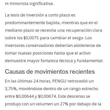
ni minorista significativa.
n
t
La tesis de inversión a corto plazo es
a
c
predominantemente bajista, mientras que en el
t
mediano plazo se necesita una recuperación clara
o
sobre los $0,0075 para cambiar el sesgo. Los
y
inversores conservadores deberían abstenerse de
P
tomar nuevas posiciones hasta que el activo
u
b
demuestre mayor fortaleza técnica y fundamental.
l
Causas de movimientos recientes
i
c
En las últimas 24 horas, PENGU retrocedió un
i
3,75%, moviéndose dentro de un rango estrecho
d
a
entre $0,00644 y $0,00674. Este descenso se
d
produjo con un volumen un 27% por debajo de la