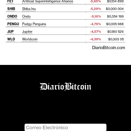
FET
Artificial Superintelligence Alliance
-5,65%
$0,134 899
SHIB
Shiba Inu
-5,29%
$0,000 004
ONDO
Ondo
-5,16%
$0,354 199
PENGU
Pudgy Penguins
-4,76%
$0,005 988
JUP
Jupiter
-4,57%
$0,180 526
WLD
Worldcoin
-4,39%
$0,303 05
DiarioBitcoin.com