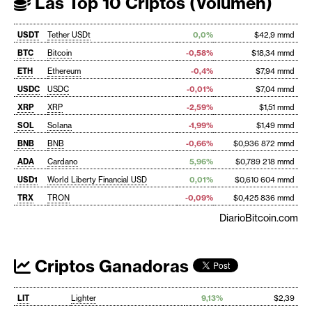
Las Top 10 Criptos (Volumen)
USDT
Tether USDt
0,0%
$42,9 mmd
BTC
Bitcoin
-0,58%
$18,34 mmd
ETH
Ethereum
-0,4%
$7,94 mmd
USDC
USDC
-0,01%
$7,04 mmd
XRP
XRP
-2,59%
$1,51 mmd
SOL
Solana
-1,99%
$1,49 mmd
BNB
BNB
-0,66%
$0,936 872 mmd
ADA
Cardano
5,96%
$0,789 218 mmd
USD1
World Liberty Financial USD
0,01%
$0,610 604 mmd
TRX
TRON
-0,09%
$0,425 836 mmd
DiarioBitcoin.com
Criptos Ganadoras
LIT
Lighter
9,13%
$2,39