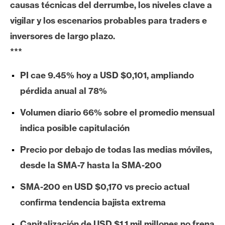
causas técnicas del derrumbe, los niveles clave a
e
vigilar y los escenarios probables para traders e
r
e
inversores de largo plazo.
u
***
m
PI cae 9.45% hoy a USD $0,101, ampliando
pérdida anual al 78%
I
A
Volumen diario 66% sobre el promedio mensual
indica posible capitulación
A
Precio por debajo de todas las medias móviles,
n
desde la SMA-7 hasta la SMA-200
á
l
SMA-200 en USD $0,170 vs precio actual
i
confirma tendencia bajista extrema
s
i
Capitalización de USD $1.1 mil millones no frena