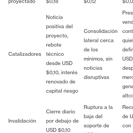
proyectado
$0,18
$0,12
$0,
Pres
Noticia
ven
positiva del
Consolidación
cont
proyecto,
lateral cerca
quie
rebote
de los
defi
Catalizadores
técnico
mínimos, sin
USD 
desde USD
noticias
desp
$0,10, interés
disruptivas
mer
renovado de
gene
capital riesgo
altc
Ruptura a la
Rec
Cierre diario
baja del
de U
Invalidación
por debajo de
soporte de
con
USD $0,10