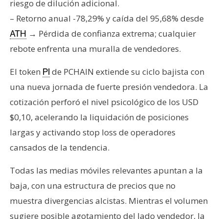
T
riesgo de dilución adicional.
e
– Retorno anual -78,29% y caída del 95,68% desde
m
→ Pérdida de confianza extrema; cualquier
ATH
a
rebote enfrenta una muralla de vendedores.
s
El token
de PCHAIN extiende su ciclo bajista con
PI
R
una nueva jornada de fuerte presión vendedora. La
e
cotización perforó el nivel psicológico de los USD
c
$0,10, acelerando la liquidación de posiciones
u
r
largas y activando stop loss de operadores
s
cansados de la tendencia.
o
s
Todas las medias móviles relevantes apuntan a la
baja, con una estructura de precios que no
muestra divergencias alcistas. Mientras el volumen
C
o
sugiere posible agotamiento del lado vendedor, la