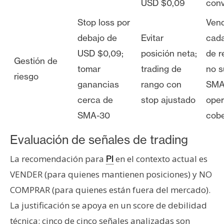
USD $0,09
conv
Stop loss por
Vend
debajo de
Evitar
cada
USD $0,09;
posición neta;
de r
Gestión de
tomar
trading de
no s
riesgo
ganancias
rango con
SMA-
cerca de
stop ajustado
oper
SMA-30
cobe
Evaluación de señales de trading
La recomendación para
en el contexto actual es
PI
VENDER (para quienes mantienen posiciones) y NO
COMPRAR (para quienes están fuera del mercado).
La justificación se apoya en un score de debilidad
técnica: cinco de cinco señales analizadas son