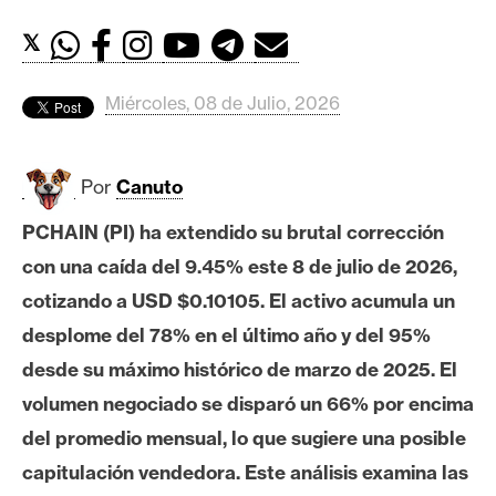
c
a
𝕏
d
o
Miércoles, 08 de Julio, 2026
s
Por
Canuto
B
i
PCHAIN (PI) ha extendido su brutal corrección
t
con una caída del 9.45% este 8 de julio de 2026,
c
o
cotizando a USD $0.10105. El activo acumula un
i
desplome del 78% en el último año y del 95%
n
desde su máximo histórico de marzo de 2025. El
volumen negociado se disparó un 66% por encima
E
del promedio mensual, lo que sugiere una posible
t
capitulación vendedora. Este análisis examina las
h