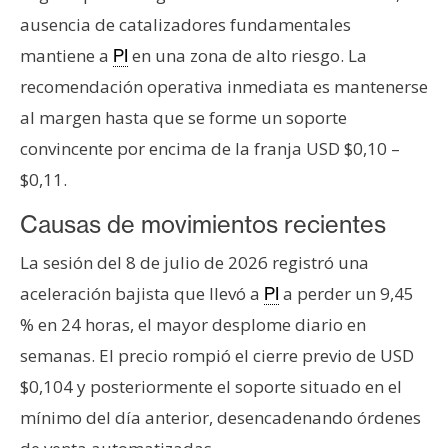
n
ausencia de catalizadores fundamentales
t
mantiene a
en una zona de alto riesgo. La
PI
a
recomendación operativa inmediata es mantenerse
c
t
al margen hasta que se forme un soporte
o
convincente por encima de la franja USD $0,10 –
y
$0,11.
P
u
Causas de movimientos recientes
b
La sesión del 8 de julio de 2026 registró una
l
i
aceleración bajista que llevó a
a perder un 9,45
PI
c
% en 24 horas, el mayor desplome diario en
i
semanas. El precio rompió el cierre previo de USD
d
$0,104 y posteriormente el soporte situado en el
a
d
mínimo del día anterior, desencadenando órdenes