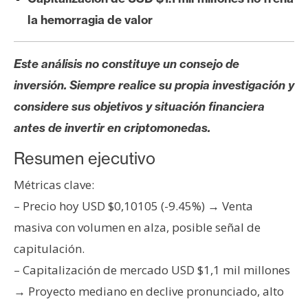
s
la hemorragia de valor
N
Este análisis no constituye un consejo de
o
inversión. Siempre realice su propia investigación y
t
a
considere sus objetivos y situación financiera
s
antes de invertir en criptomonedas.
d
Resumen ejecutivo
e
P
Métricas clave:
r
– Precio hoy USD $0,10105 (-9.45%) → Venta
e
n
masiva con volumen en alza, posible señal de
s
capitulación.
a
– Capitalización de mercado USD $1,1 mil millones
→ Proyecto mediano en declive pronunciado, alto