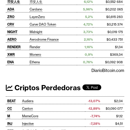
币安人生
币安人生
6,12%
$0,552 684
ADA
Cardano
5,96%
$0,202 065
ZRO
LayerZero
5,2%
$0,815 283
CRV
Curve DAO Token
4,72%
$0,215 374
NIGHT
Midnight
3,73%
$0,019 175
AERO
Aerodrome Finance
2,16%
$0,433 751
RENDER
Render
1,16%
$1,34
XMR
Monero
0,9%
$369,34
ENA
Ethena
0,76%
$0,092 908
DiarioBitcoin.com
Criptos Perdedoras
BEAT
Audiera
-13,07%
$2,04
CC
Canton
-12,89%
$0,090 077
M
MemeCore
-7,74%
$1,12
INJ
Injective
-7,28%
$4,51