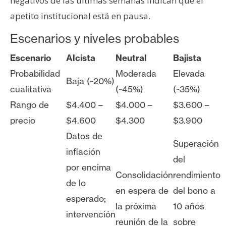
negativos de las últimas semanas indican que el
apetito institucional está en pausa.
Escenarios y niveles probables
Escenario
Alcista
Neutral
Bajista
Probabilidad
Moderada
Elevada
Baja (~20%)
cualitativa
(~45%)
(~35%)
Rango de
$4.400 –
$4.000 –
$3.600 –
precio
$4.600
$4.300
$3.900
Datos de
Superación
inflación
del
por encima
Consolidación
rendimiento
de lo
en espera de
del bono a
esperado;
la próxima
10 años
intervención
reunión de la
sobre