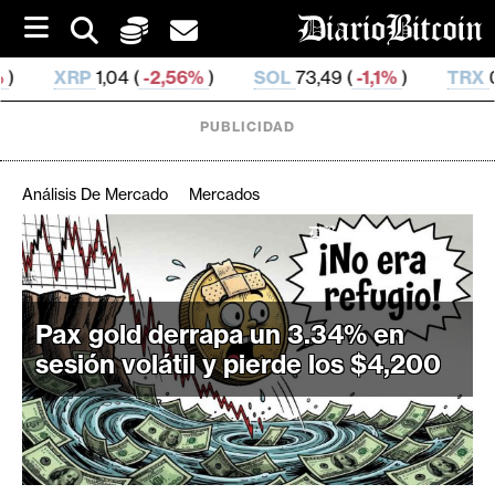
S
k
i
-2,56%
)
SOL
73,49 (
-1,1%
)
TRX
0,327 994 (
0,39
p
t
o
PUBLICIDAD
c
o
n
Análisis De Mercado
Mercados
t
e
C
n
r
t
i
Pax gold derrapa un 3.34% en
p
t
sesión volátil y pierde los $4,200
o
M
e
r