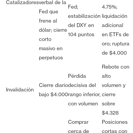
Catalizadores
verbal de la
Fed;
4.75%;
Fed que
estabilización
liquidación
frene al
del DXY en
adicional
dólar; cierre
104 puntos
en ETFs de
corto
oro; ruptura
masivo en
de $4.000
perpetuos
Rebote con
Pérdida
alto
Cierre diario
decisiva del
volumen y
Invalidación
bajo $4.000
rango inferior,
cierre
con volumen
sobre
$4.328
Comprar
Posiciones
cerca de
cortas con