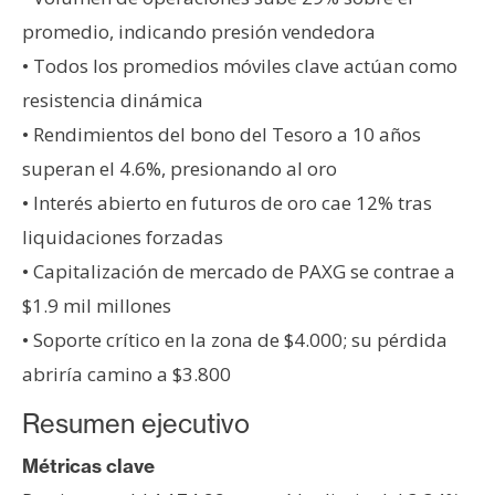
n
promedio, indicando presión vendedora
t
• Todos los promedios móviles clave actúan como
a
resistencia dinámica
c
t
• Rendimientos del bono del Tesoro a 10 años
o
superan el 4.6%, presionando al oro
y
• Interés abierto en futuros de oro cae 12% tras
P
liquidaciones forzadas
u
b
• Capitalización de mercado de PAXG se contrae a
l
$1.9 mil millones
i
• Soporte crítico en la zona de $4.000; su pérdida
c
abriría camino a $3.800
i
d
Resumen ejecutivo
a
d
Métricas clave