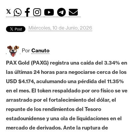
c
a
𝕏
d
o
Miércoles, 10 de Junio, 2026
s
Por
Canuto
B
i
PAX Gold (PAXG) registra una caída del 3.34% en
t
las últimas 24 horas para negociarse cerca de los
c
o
USD $4.174, aculumando una pérdida del 11.35%
i
en el mes. El token respaldado por oro físico se ve
n
arrastrado por el fortalecimiento del dólar, el
repunte de los rendimientos del Tesoro
E
estadounidense y una ola de liquidaciones en el
t
mercado de derivados. Ante la ruptura de
h