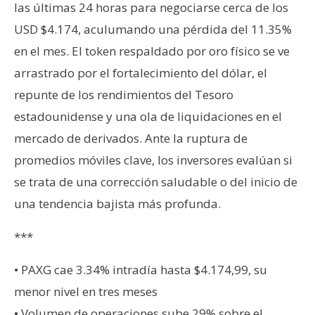
T
las últimas 24 horas para negociarse cerca de los
e
USD $4.174, aculumando una pérdida del 11.35%
m
en el mes. El token respaldado por oro físico se ve
a
s
arrastrado por el fortalecimiento del dólar, el
repunte de los rendimientos del Tesoro
estadounidense y una ola de liquidaciones en el
R
e
mercado de derivados. Ante la ruptura de
c
promedios móviles clave, los inversores evalúan si
u
se trata de una corrección saludable o del inicio de
r
una tendencia bajista más profunda.
s
o
***
s
• PAXG cae 3.34% intradía hasta $4.174,99, su
C
menor nivel en tres meses
o
• Volumen de operaciones sube 29% sobre el