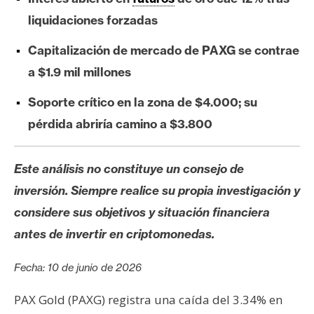
s
liquidaciones forzadas
Capitalización de mercado de PAXG se contrae
N
o
a $1.9 mil millones
t
Soporte crítico en la zona de $4.000; su
a
pérdida abriría camino a $3.800
s
d
e
Este análisis no constituye un consejo de
P
inversión. Siempre realice su propia investigación y
r
e
considere sus objetivos y situación financiera
n
antes de invertir en criptomonedas.
s
a
Fecha: 10 de junio de 2026
PAX Gold (PAXG) registra una caída del 3.34% en