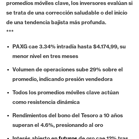
promedios móviles clave, los inversores evalúan si
e
se trata de una corrección saludable o del inicio
r
e
de una tendencia bajista más profunda.
u
***
m
PAXG cae 3.34% intradía hasta $4.174,99, su
menor nivel en tres meses
I
A
Volumen de operaciones sube 29% sobre el
promedio, indicando presión vendedora
A
Todos los promedios móviles clave actúan
n
como resistencia dinámica
á
l
Rendimientos del bono del Tesoro a 10 años
i
superan el 4.6%, presionando al oro
s
i
Interés abierto en
futuros
de oro cae 12% tras