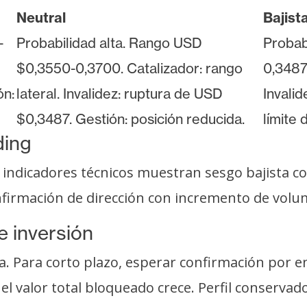
Neutral
Bajist
-
Probabilidad alta. Rango USD
Probab
$0,3550-0,3700. Catalizador: rango
0,3487.
ón:
lateral. Invalidez: ruptura de USD
Invali
$0,3487. Gestión: posición reducida.
límite
ding
ndicadores técnicos muestran sesgo bajista co
confirmación de dirección con incremento de volu
e inversión
a. Para corto plazo, esperar confirmación por 
l valor total bloqueado crece. Perfil conservado