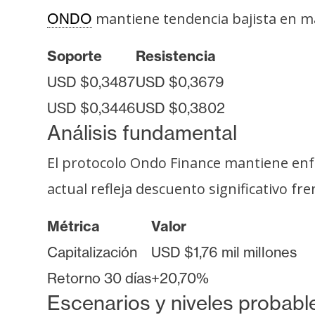
o
mantiene tendencia bajista en ma
ONDO
s
Soporte
Resistencia
C
USD $0,3487
USD $0,3679
o
USD $0,3446
USD $0,3802
n
Análisis fundamental
t
a
El protocolo Ondo Finance mantiene enfo
c
t
actual refleja descuento significativo fre
o
y
Métrica
Valor
P
Capitalización
USD $1,76 mil millones
u
Retorno 30 días
+20,70%
b
Escenarios y niveles probabl
l