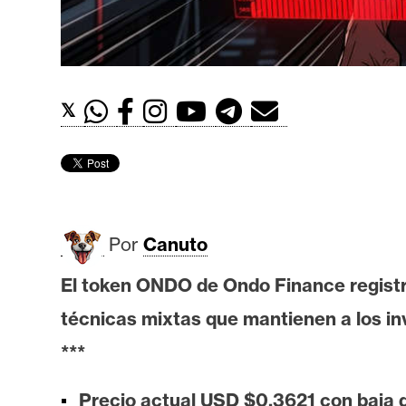
t
h
e
r
𝕏
e
u
m
I
Por
Canuto
A
El token ONDO de Ondo Finance registr
técnicas mixtas que mantienen a los in
A
n
***
á
l
Precio actual USD $0,3621 con baja 