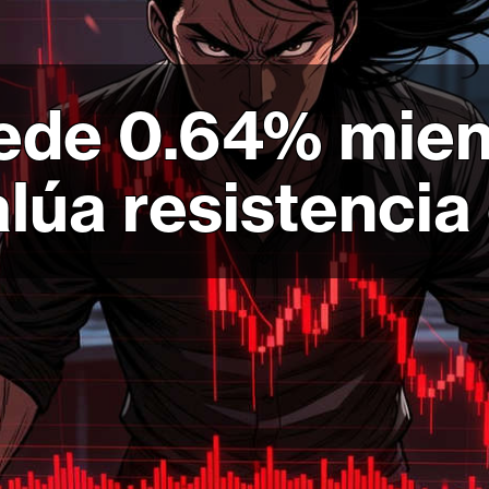
ede 0.64% mient
úa resistencia