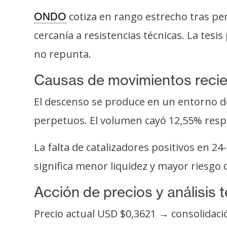
s
cotiza en rango estrecho tras per
ONDO
a
cercanía a resistencias técnicas. La tesi
no repunta.
T
e
Causas de movimientos reci
m
a
El descenso se produce en un entorno de
s
perpetuos. El volumen cayó 12,55% respec
La falta de catalizadores positivos en 2
R
e
significa menor liquidez y mayor riesgo
c
u
Acción de precios y análisis 
r
Precio actual USD $0,3621 → consolidac
s