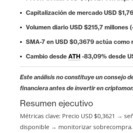
i
s
Capitalización de mercado USD $1,76 
i
Volumen diario USD $215,7 millones (
s
SMA-7 en USD $0,3679 actúa como r
N
Cambio desde
ATH
-83,09% desde U
o
t
a
Este análisis no constituye un consejo de
s
financiera antes de invertir en criptomo
d
e
Resumen ejecutivo
P
r
Métricas clave: Precio USD $0,3621 → se
e
disponible → monitorizar sobrecompra.
n