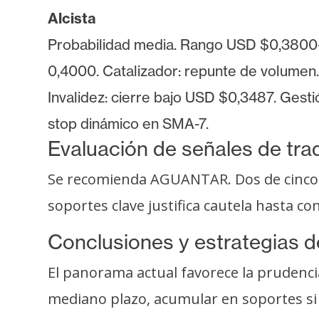
i
Alcista
c
i
Probabilidad media. Rango USD $0,3800
d
0,4000. Catalizador: repunte de volumen.
a
Invalidez: cierre bajo USD $0,3487. Gesti
d
stop dinámico en SMA-7.
Evaluación de señales de tra
Se recomienda AGUANTAR. Dos de cinco i
soportes clave justifica cautela hasta 
Conclusiones y estrategias d
El panorama actual favorece la prudenci
mediano plazo, acumular en soportes si e