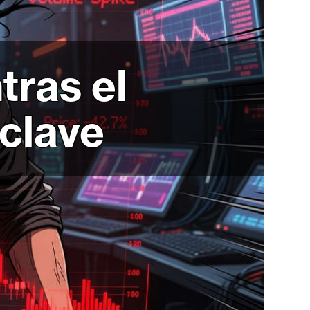
ras el
 clave