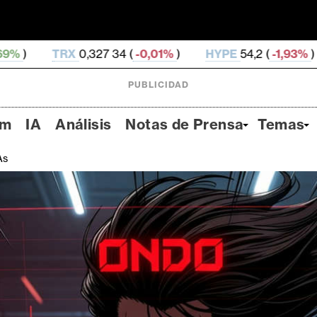
 34 (
-0,01%
)
HYPE
54,2 (
-1,93%
)
DOGE
0,070 06
PUBLICIDAD
um
IA
Análisis
Notas de Prensa
Temas
As