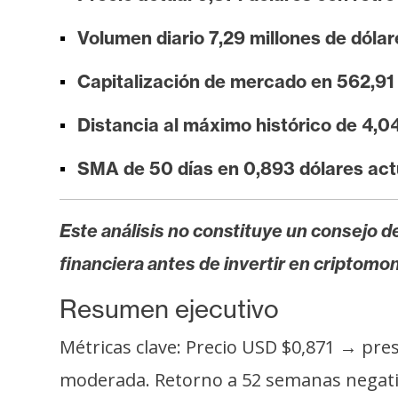
i
s
Volumen diario 7,29 millones de dólar
i
Capitalización de mercado en 562,91 
s
Distancia al máximo histórico de 4,0
N
SMA de 50 días en 0,893 dólares act
o
t
a
Este análisis no constituye un consejo de
s
financiera antes de invertir en criptomo
d
e
Resumen ejecutivo
P
r
Métricas clave: Precio USD $0,871 → pres
e
moderada. Retorno a 52 semanas negativ
n