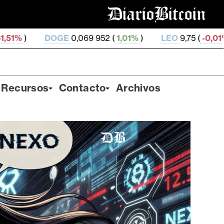
E
0,069 952 (
1,01%
)
LEO
9,75 (
-0,01%
)
ZEC
513,72
Recursos
Contacto
Archivos