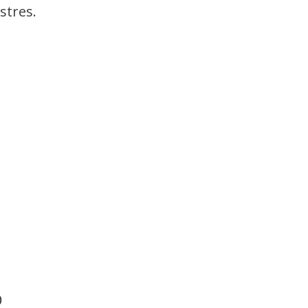
stres.
0