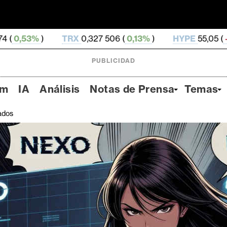
RX
0,327 506 (
0,13%
)
HYPE
55,05 (
-1,51%
)
DOG
PUBLICIDAD
um
IA
Análisis
Notas de Prensa
Temas
ados