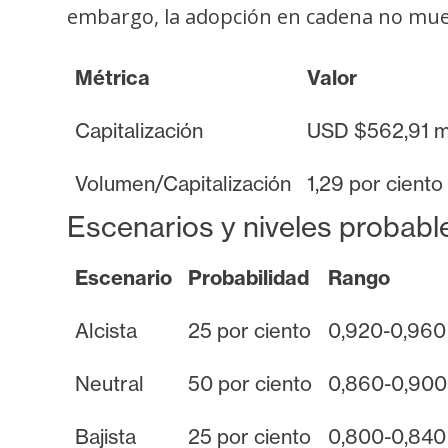
i
embargo, la adopción en cadena no mues
c
i
Métrica
Valor
d
a
Capitalización
USD $562,91 m
d
Volumen/Capitalización
1,29 por ciento
Escenarios y niveles probabl
Escenario
Probabilidad
Rango
Alcista
25 por ciento
0,920-0,960
Neutral
50 por ciento
0,860-0,900
Bajista
25 por ciento
0,800-0,840