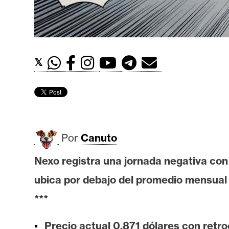
t
h
e
r
𝕏
e
u
m
I
Por
Canuto
A
Nexo registra una jornada negativa con 
ubica por debajo del promedio mensual 
A
n
***
á
l
Precio actual 0,871 dólares con retroc