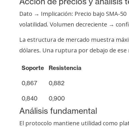
Acción de precios y análisis 
o
s
Dato → Implicación: Precio bajo SMA-50 
volatilidad. Volumen decreciente → conf
C
o
La estructura de mercado muestra máximo
n
dólares. Una ruptura por debajo de ese ni
t
a
Soporte
Resistencia
c
t
0,867
0,882
o
y
0,840
0,900
P
u
Análisis fundamental
b
El protocolo mantiene utilidad como pl
l