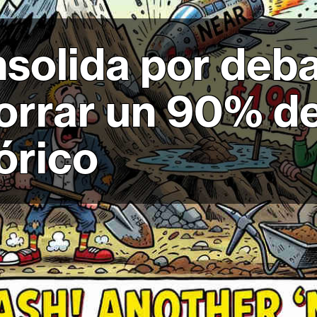
olida por deba
borrar un 90% d
órico