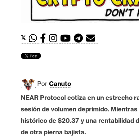
t
h
e
r
𝕏
e
u
m
I
Por
Canuto
A
NEAR Protocol cotiza en un estrecho ra
sesión de volumen deprimido. Mientras 
A
n
histórico de $20.37 y una rentabilidad
á
de otra pierna bajista.
l