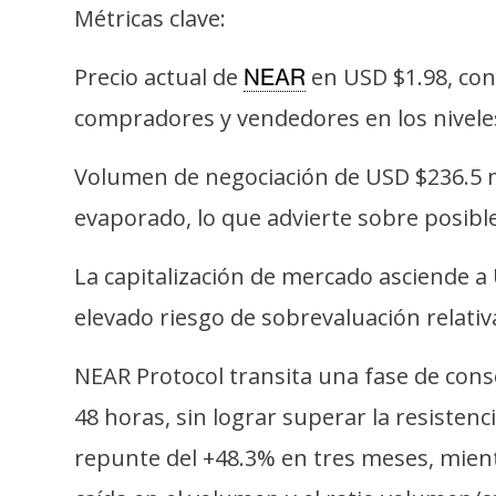
s
Métricas clave:
a
Precio actual de
en USD $1.98, con 
NEAR
compradores y vendedores en los niveles
T
e
Volumen de negociación de USD $236.5 mi
m
a
evaporado, lo que advierte sobre posibl
s
La capitalización de mercado asciende a 
elevado riesgo de sobrevaluación relat
R
e
NEAR Protocol transita una fase de consol
c
u
48 horas, sin lograr superar la resisten
r
repunte del +48.3% en tres meses, mient
s