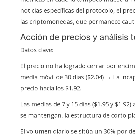
i
noticias específicas del protocolo, el pr
c
i
las criptomonedas, que permanece caut
d
a
Acción de precios y análisis 
d
Datos clave:
El precio no ha logrado cerrar por encima
media móvil de 30 días ($2.04) → La inc
precio hacia los $1.92.
Las medias de 7 y 15 días ($1.95 y $1.9
se mantengan, la estructura de corto pla
El volumen diario se sitúa un 30% por d