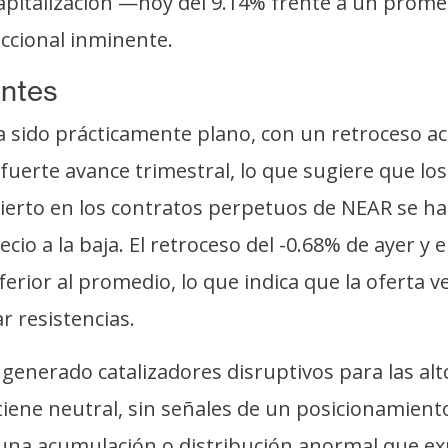
capitalización —hoy del 9.14% frente a un prome
eccional inminente.
entes
ha sido prácticamente plano, con un retroceso 
l fuerte avance trimestral, lo que sugiere que l
ierto en los contratos perpetuos de NEAR se ha
ecio a la baja. El retroceso del -0.68% de ayer 
rior al promedio, lo que indica que la oferta v
 resistencias.
 generado catalizadores disruptivos para las alt
ene neutral, sin señales de un posicionamiento
na acumulación o distribución anormal que exp