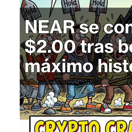
r
c
a
NEAR se cons
d
o
$2.00 tras 
s
máximo hist
B
i
t
c
o
i
n
E