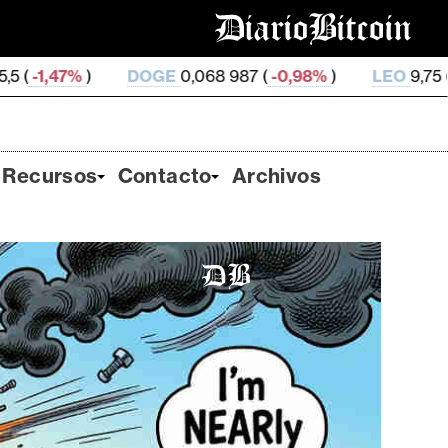
DOGE
0,068 987 (
-0,98%
)
LEO
9,75 (
0,05%
)
Z
Recursos
Contacto
Archivos