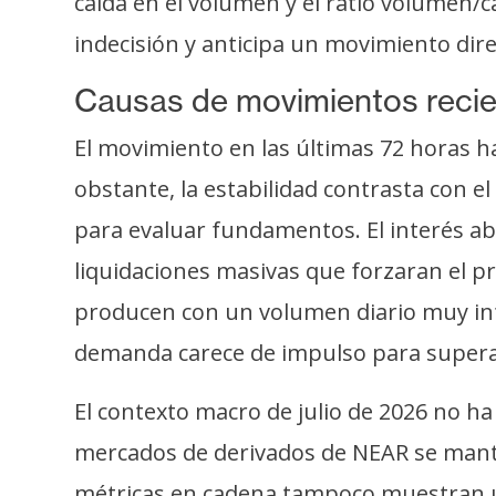
caída en el volumen y el ratio volumen/
o
s
indecisión y anticipa un movimiento dir
Causas de movimientos reci
C
o
El movimiento en las últimas 72 horas 
n
obstante, la estabilidad contrasta con e
t
para evaluar fundamentos. El interés ab
a
c
liquidaciones masivas que forzaran el pr
t
producen con un volumen diario muy infe
o
demanda carece de impulso para superar
y
P
El contexto macro de julio de 2026 no ha
u
b
mercados de derivados de NEAR se manti
l
métricas en cadena tampoco muestran u