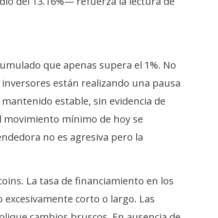
dio del 13.16%— refuerza la lectura de
acumulado que apenas supera el 1%. No
os inversores están realizando una pausa
 mantenido estable, sin evidencia de
y el movimiento mínimo de hoy se
endedora no es agresiva pero la
coins. La tasa de financiamiento en los
 excesivamente corto o largo. Las
lique cambios bruscos. En ausencia de