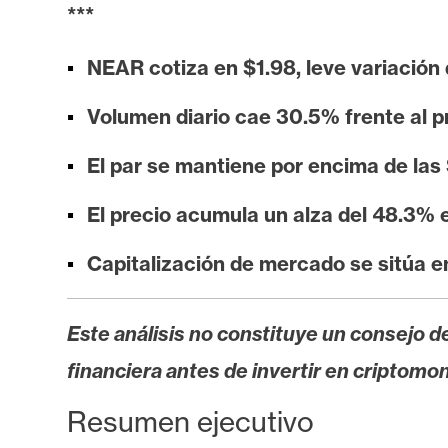
i
***
s
i
NEAR cotiza en $1.98, leve variación 
s
Volumen diario cae 30.5% frente al 
N
El par se mantiene por encima de las
o
El precio acumula un alza del 48.3% e
t
a
Capitalización de mercado se sitúa 
s
d
e
Este análisis no constituye un consejo de
P
financiera antes de invertir en criptomo
r
e
Resumen ejecutivo
n