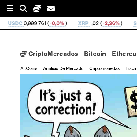
S
k
i
761 (
-0,0%
)
XRP
1,02 (
-2,36%
)
SOL
72,6 (
-1,45
p
t
o
c
o
CriptoMercados
Bitcoin
Ethere
n
t
AltCoins
Análisis De Mercado
Criptomonedas
Tradi
C
e
n
r
t
i
p
t
o
M
e