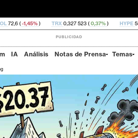
%
)
TRX
0,327 523 (
0,37%
)
HYPE
55,5 (
-1,47%
)
PUBLICIDAD
um
IA
Análisis
Notas de Prensa
Temas
ng