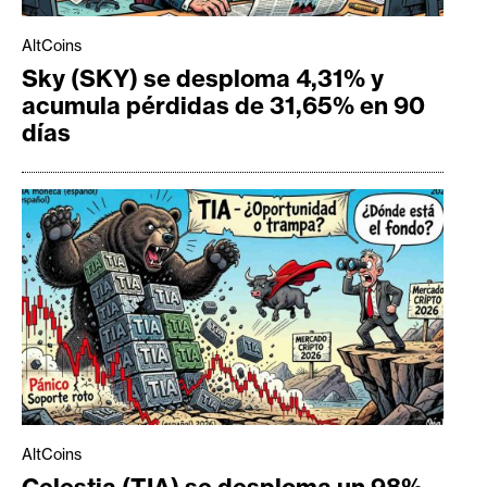
AltCoins
Sky (SKY) se desploma 4,31% y
acumula pérdidas de 31,65% en 90
días
AltCoins
Celestia (TIA) se desploma un 98%