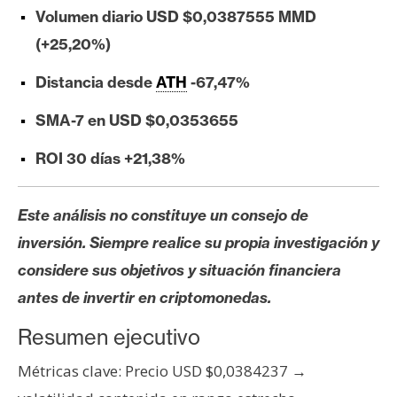
e
Volumen diario USD $0,0387555 MMD
r
(+25,20%)
e
u
Distancia desde
ATH
-67,47%
m
SMA-7 en USD $0,0353655
ROI 30 días +21,38%
I
A
Este análisis no constituye un consejo de
inversión. Siempre realice su propia investigación y
A
considere sus objetivos y situación financiera
n
á
antes de invertir en criptomonedas.
l
Resumen ejecutivo
i
s
Métricas clave: Precio USD $0,0384237 →
i