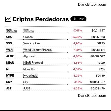
DiarioBitcoin.com
Criptos Perdedoras
币安人生
币安人生
-7,47%
$0,511 697
CRO
Cronos
-5,32%
$0,050 113
VVV
Venice Token
-1,96%
$11,23
WLFI
World Liberty Financial
-1,81%
$0,051 414
ALGO
Algorand
-1,65%
$0,087 527
NEAR
NEAR Protocol
-1,56%
$1,59
M
MemeCore
-1,52%
$1,15
HYPE
Hyperliquid
-1,29%
$54,39
SKY
Sky
-1,15%
$0,054 327
JST
JUST
-1,08%
$0,104 479
DiarioBitcoin.com