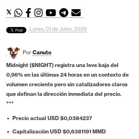
c
a
𝕏
d
o
Lunes, 01 de Junio, 2026
s
Por
Canuto
B
i
Midnight ($NIGHT) registra una leve baja del
t
0,96% en las últimas 24 horas en un contexto de
c
o
volumen creciente pero sin catalizadores claros
i
que definan la dirección inmediata del precio.
n
***
Precio actual USD $0,0384237
E
t
Capitalización USD $0,6381191 MMD
h