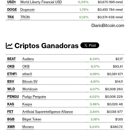
USD1
World Liberty Financial USD
0,05%
$0,670 595 mmd
DOGE
Dogecoin
1,79%
$0,453 784 mmd
TRX
TRON
0,12%
$0,374 638 mmd
DiarioBitcoin.com
Criptos Ganadoras
BEAT
Audiera
8,34%
$2,17
OKB
OKB
6,17%
$93,41
ETHFI
ether.fi
4,99%
$0,381 671
BSV
Bitcoin SV
4,91%
$14,11
WLD
Worldcoin
4,07%
$0,308 263
PENGU
Pudgy Penguins
4,02%
$0,006 229
KAS
Kaspa
3,96%
$0,026 48
FET
Artificial Superintelligence Alliance
3,84%
$0,138 977
BGB
Bitget Token
3,18%
$1,65
XMR
Monero
3,04%
$380,72