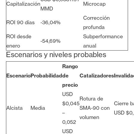
Capitalización
Microcap
MMD
Corrección
ROI 90 días
-36,04%
profunda
ROI desde
Subperformance
-54,69%
enero
anual
Escenarios y niveles probables
Rango
Escenario
Probabilidad
de
Catalizadores
Invalida
precio
USD
Rotura de
$0,045
Cierre b
Alcista
Media
SMA-90 con
–
USD $0
volumen
0,052
USD