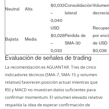
$0,033
Consolidación
Volume
Neutral
Alta
–
lateral
decreci
0,040
USD
Recuper
$0,028
Pérdida de
por enc
Bajista
Media
–
SMA-30
de USD
0,033
$0,038
Evaluación de señales de trading
La recomendación es AGUANTAR. Tres de cinco
indicadores técnicos (SMA-7, SMA-15 y volumen
relativo) favorecen posición actual mientras que
RSI y MACD no muestran datos suficientes para
confirmar momentum. El volumen elevado relativo
respalda la idea de esperar confirmación de