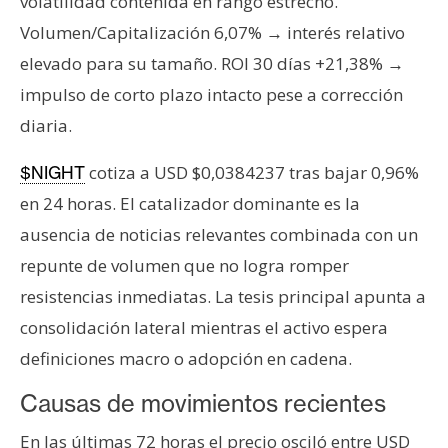
volatilidad contenida en rango estrecho.
s
Volumen/Capitalización 6,07% → interés relativo
elevado para su tamaño. ROI 30 días +21,38% →
N
impulso de corto plazo intacto pese a corrección
o
diaria.
t
a
cotiza a USD $0,0384237 tras bajar 0,96%
$NIGHT
s
d
en 24 horas. El catalizador dominante es la
e
ausencia de noticias relevantes combinada con un
P
repunte de volumen que no logra romper
r
resistencias inmediatas. La tesis principal apunta a
e
consolidación lateral mientras el activo espera
n
s
definiciones macro o adopción en cadena.
a
Causas de movimientos recientes
En las últimas 72 horas el precio osciló entre USD