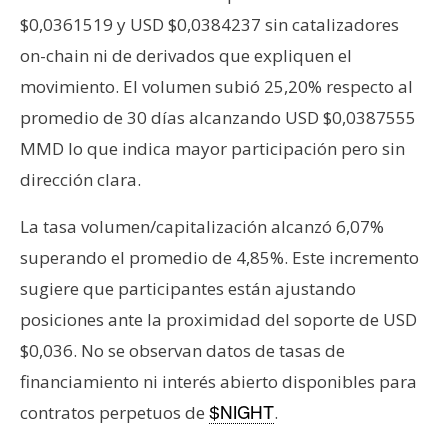
T
$0,0361519 y USD $0,0384237 sin catalizadores
e
m
on-chain ni de derivados que expliquen el
a
movimiento. El volumen subió 25,20% respecto al
s
promedio de 30 días alcanzando USD $0,0387555
MMD lo que indica mayor participación pero sin
R
dirección clara.
e
c
La tasa volumen/capitalización alcanzó 6,07%
u
superando el promedio de 4,85%. Este incremento
r
sugiere que participantes están ajustando
s
o
posiciones ante la proximidad del soporte de USD
s
$0,036. No se observan datos de tasas de
financiamiento ni interés abierto disponibles para
contratos perpetuos de
.
$NIGHT
C
o