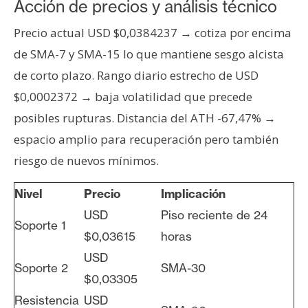
Acción de precios y análisis técnico
n
t
Precio actual USD $0,0384237 → cotiza por encima
a
de SMA-7 y SMA-15 lo que mantiene sesgo alcista
c
de corto plazo. Rango diario estrecho de USD
t
$0,0002372 → baja volatilidad que precede
o
y
posibles rupturas. Distancia del ATH -67,47% →
P
espacio amplio para recuperación pero también
u
riesgo de nuevos mínimos.
b
l
Nivel
Precio
Implicación
i
USD
Piso reciente de 24
c
Soporte 1
i
$0,03615
horas
d
USD
Soporte 2
SMA-30
a
$0,03305
d
Resistencia
USD