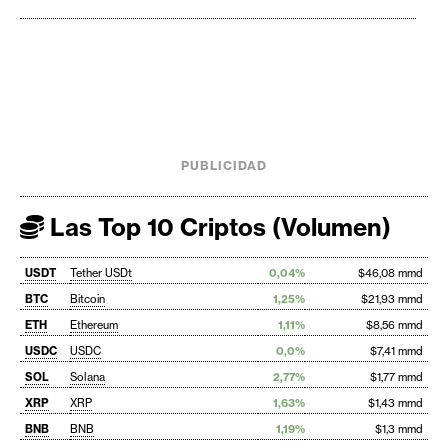
PUBLICIDAD
Las Top 10 Criptos (Volumen)
USDT
Tether USDt
0,04%
$46,08 mmd
BTC
Bitcoin
1,25%
$21,93 mmd
ETH
Ethereum
1,11%
$8,56 mmd
USDC
USDC
0,0%
$7,41 mmd
SOL
Solana
2,77%
$1,77 mmd
XRP
XRP
1,63%
$1,43 mmd
BNB
BNB
1,19%
$1,3 mmd