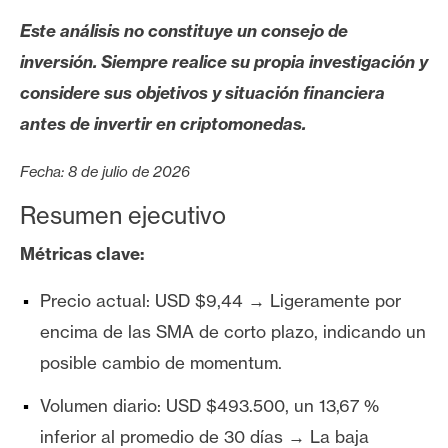
s
Este análisis no constituye un consejo de
inversión. Siempre realice su propia investigación y
N
considere sus objetivos y situación financiera
o
antes de invertir en criptomonedas.
t
a
Fecha: 8 de julio de 2026
s
d
Resumen ejecutivo
e
P
Métricas clave:
r
Precio actual: USD $9,44 → Ligeramente por
e
n
encima de las SMA de corto plazo, indicando un
s
posible cambio de momentum.
a
Volumen diario: USD $493.500, un 13,67 %
inferior al promedio de 30 días → La baja