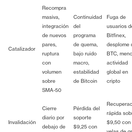
Recompra
masiva,
Continuidad
Fuga de
integración
del
usuarios d
de nuevos
programa
Bitfinex,
pares,
de quema,
desplome 
Catalizador
ruptura
bajo ruido
BTC, meno
con
macro,
actividad
volumen
estabilidad
global en
sobre
de Bitcoin
cripto
SMA-50
Recuperac
Cierre
Pérdida del
rápida sob
diario por
soporte
Invalidación
$9,50 con
debajo de
$9,25 con
velas de g