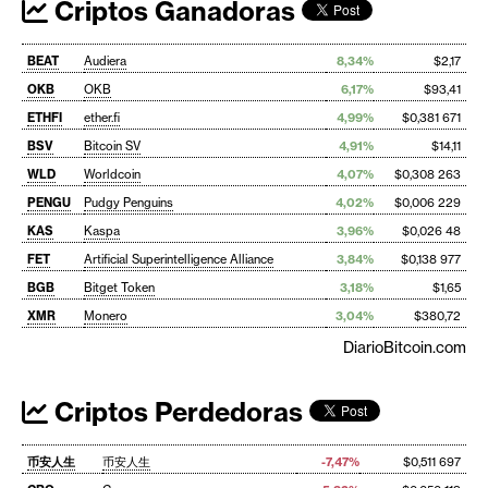
Criptos Ganadoras
BEAT
Audiera
8,34%
$2,17
OKB
OKB
6,17%
$93,41
ETHFI
ether.fi
4,99%
$0,381 671
BSV
Bitcoin SV
4,91%
$14,11
WLD
Worldcoin
4,07%
$0,308 263
PENGU
Pudgy Penguins
4,02%
$0,006 229
KAS
Kaspa
3,96%
$0,026 48
FET
Artificial Superintelligence Alliance
3,84%
$0,138 977
BGB
Bitget Token
3,18%
$1,65
XMR
Monero
3,04%
$380,72
DiarioBitcoin.com
Criptos Perdedoras
币安人生
币安人生
-7,47%
$0,511 697