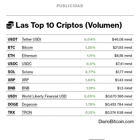
PUBLICIDAD
Las Top 10 Criptos (Volumen)
USDT
Tether USDt
0,04%
$46,08 mmd
BTC
Bitcoin
1,25%
$21,93 mmd
ETH
Ethereum
1,11%
$8,56 mmd
USDC
USDC
0,0%
$7,41 mmd
SOL
Solana
2,77%
$1,77 mmd
XRP
XRP
1,63%
$1,43 mmd
BNB
BNB
1,19%
$1,3 mmd
USD1
World Liberty Financial USD
0,05%
$0,670 595 mmd
DOGE
Dogecoin
1,79%
$0,453 784 mmd
TRX
TRON
0,12%
$0,374 638 mmd
DiarioBitcoin.com