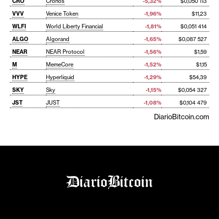
CRO
Cronos
-5,32%
$0,050 113
VVV
Venice Token
-1,96%
$11,23
WLFI
World Liberty Financial
-1,81%
$0,051 414
ALGO
Algorand
-1,65%
$0,087 527
NEAR
NEAR Protocol
-1,56%
$1,59
M
MemeCore
-1,52%
$1,15
HYPE
Hyperliquid
-1,29%
$54,39
SKY
Sky
-1,15%
$0,054 327
JST
JUST
-1,08%
$0,104 479
DiarioBitcoin.com