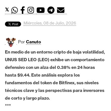
c
a
𝕏
d
o
Miércoles, 08 de Julio, 2026
s
Por
Canuto
B
i
En medio de un entorno cripto de baja volatilidad,
t
UNUS SED LEO (LEO) exhibe un comportamiento
c
o
defensivo con un alza del 0.38% en 24 horas
i
hasta $9.44. Este análisis explora los
n
fundamentos del token de Bitfinex, sus niveles
técnicos clave y las perspectivas para inversores
E
de corto y largo plazo.
t
***
h