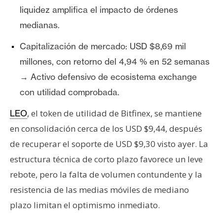
T
liquidez amplifica el impacto de órdenes
e
m
medianas.
a
Capitalización de mercado: USD $8,69 mil
s
millones, con retorno del 4,94 % en 52 semanas
→ Activo defensivo de ecosistema exchange
R
con utilidad comprobada.
e
c
, el token de utilidad de Bitfinex, se mantiene
LEO
u
en consolidación cerca de los USD $9,44, después
r
de recuperar el soporte de USD $9,30 visto ayer. La
s
o
estructura técnica de corto plazo favorece un leve
s
rebote, pero la falta de volumen contundente y la
resistencia de las medias móviles de mediano
C
plazo limitan el optimismo inmediato.
o