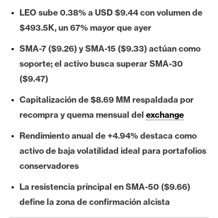
e
LEO sube 0.38% a USD $9.44 con volumen de
r
$493.5K, un 67% mayor que ayer
e
u
SMA-7 ($9.26) y SMA-15 ($9.33) actúan como
m
soporte; el activo busca superar SMA-30
($9.47)
I
Capitalización de $8.69 MM respaldada por
A
recompra y quema mensual del
exchange
Rendimiento anual de +4.94% destaca como
A
n
activo de baja volatilidad ideal para portafolios
á
conservadores
l
i
La resistencia principal en SMA-50 ($9.66)
s
define la zona de confirmación alcista
i