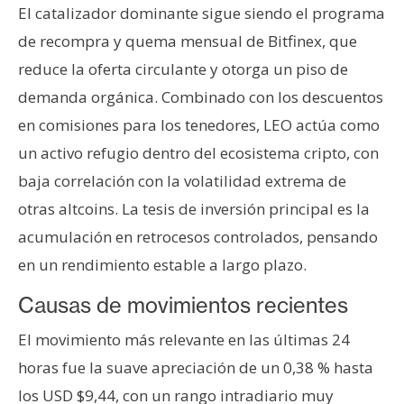
El catalizador dominante sigue siendo el programa
n
t
de recompra y quema mensual de Bitfinex, que
a
reduce la oferta circulante y otorga un piso de
c
demanda orgánica. Combinado con los descuentos
t
en comisiones para los tenedores, LEO actúa como
o
y
un activo refugio dentro del ecosistema cripto, con
P
baja correlación con la volatilidad extrema de
u
otras altcoins. La tesis de inversión principal es la
b
acumulación en retrocesos controlados, pensando
l
i
en un rendimiento estable a largo plazo.
c
Causas de movimientos recientes
i
d
El movimiento más relevante en las últimas 24
a
horas fue la suave apreciación de un 0,38 % hasta
d
los USD $9,44, con un rango intradiario muy