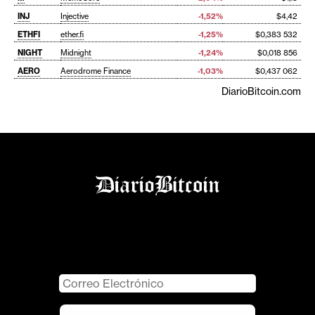
INJ
Injective
-1,52%
$4,42
ETHFI
ether.fi
-1,25%
$0,383 532
NIGHT
Midnight
-1,24%
$0,018 856
AERO
Aerodrome Finance
-1,03%
$0,437 062
DiarioBitcoin.com