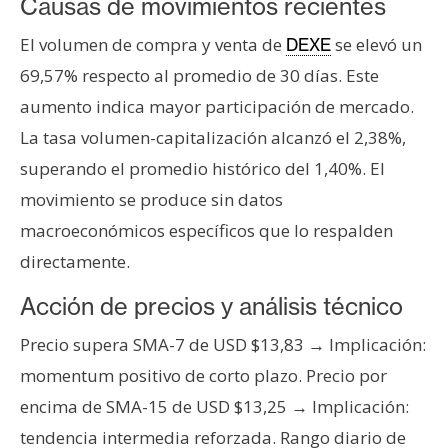
T
Causas de movimientos recientes
e
El volumen de compra y venta de
se elevó un
DEXE
m
a
69,57% respecto al promedio de 30 días. Este
s
aumento indica mayor participación de mercado.
La tasa volumen-capitalización alcanzó el 2,38%,
superando el promedio histórico del 1,40%. El
R
e
movimiento se produce sin datos
c
macroeconómicos específicos que lo respalden
u
directamente.
r
s
Acción de precios y análisis técnico
o
s
Precio supera SMA-7 de USD $13,83 → Implicación:
momentum positivo de corto plazo. Precio por
encima de SMA-15 de USD $13,25 → Implicación:
C
tendencia intermedia reforzada. Rango diario de
o