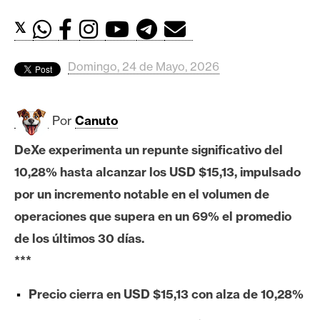
c
a
𝕏
d
o
Domingo, 24 de Mayo, 2026
s
Por
Canuto
B
i
DeXe experimenta un repunte significativo del
t
10,28% hasta alcanzar los USD $15,13, impulsado
c
o
por un incremento notable en el volumen de
i
operaciones que supera en un 69% el promedio
n
de los últimos 30 días.
***
E
Precio cierra en USD $15,13 con alza de 10,28%
t
h