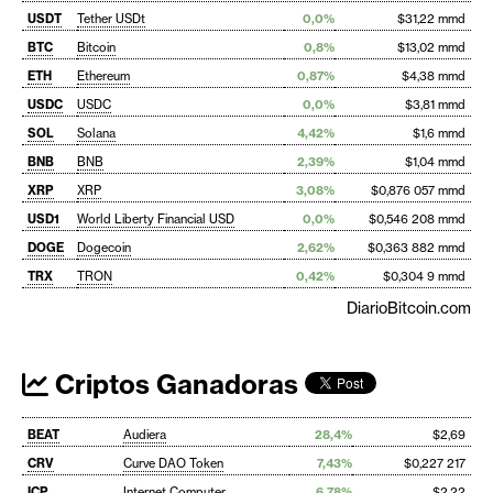
USDT
Tether USDt
0,0%
$31,22 mmd
BTC
Bitcoin
0,8%
$13,02 mmd
ETH
Ethereum
0,87%
$4,38 mmd
USDC
USDC
0,0%
$3,81 mmd
SOL
Solana
4,42%
$1,6 mmd
BNB
BNB
2,39%
$1,04 mmd
XRP
XRP
3,08%
$0,876 057 mmd
USD1
World Liberty Financial USD
0,0%
$0,546 208 mmd
DOGE
Dogecoin
2,62%
$0,363 882 mmd
TRX
TRON
0,42%
$0,304 9 mmd
DiarioBitcoin.com
Criptos Ganadoras
BEAT
Audiera
28,4%
$2,69
CRV
Curve DAO Token
7,43%
$0,227 217
ICP
Internet Computer
6,78%
$2,22