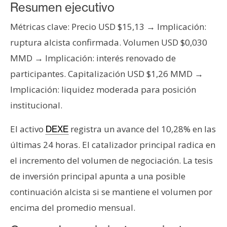
s
Resumen ejecutivo
Métricas clave: Precio USD $15,13 → Implicación:
N
ruptura alcista confirmada. Volumen USD $0,030
o
MMD → Implicación: interés renovado de
t
participantes. Capitalización USD $1,26 MMD →
a
Implicación: liquidez moderada para posición
s
d
institucional.
e
P
El activo
registra un avance del 10,28% en las
DEXE
r
últimas 24 horas. El catalizador principal radica en
e
el incremento del volumen de negociación. La tesis
n
de inversión principal apunta a una posible
s
a
continuación alcista si se mantiene el volumen por
encima del promedio mensual.