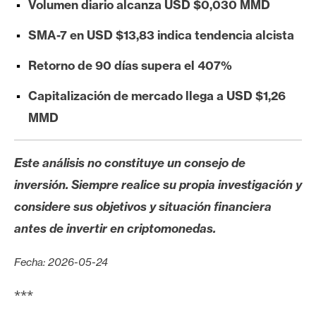
Volumen diario alcanza USD $0,030 MMD
e
r
SMA-7 en USD $13,83 indica tendencia alcista
e
u
Retorno de 90 días supera el 407%
m
Capitalización de mercado llega a USD $1,26
MMD
I
A
Este análisis no constituye un consejo de
inversión. Siempre realice su propia investigación y
A
considere sus objetivos y situación financiera
n
antes de invertir en criptomonedas.
á
l
Fecha: 2026-05-24
i
s
***
i