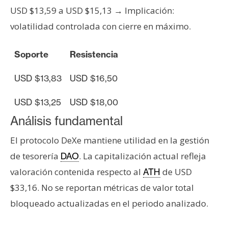
n
USD $13,59 a USD $15,13 → Implicación:
t
volatilidad controlada con cierre en máximo.
a
c
Soporte
Resistencia
t
o
USD $13,83
USD $16,50
y
P
USD $13,25
USD $18,00
u
Análisis fundamental
b
l
El protocolo DeXe mantiene utilidad en la gestión
i
de tesorería
. La capitalización actual refleja
DAO
c
valoración contenida respecto al
de USD
ATH
i
d
$33,16. No se reportan métricas de valor total
a
bloqueado actualizadas en el periodo analizado.
d