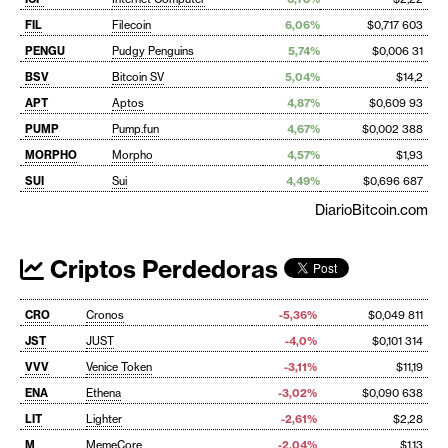
FIL
Filecoin
6,06%
$0,717 603
PENGU
Pudgy Penguins
5,74%
$0,006 31
BSV
Bitcoin SV
5,04%
$14,2
APT
Aptos
4,87%
$0,609 93
PUMP
Pump.fun
4,67%
$0,002 388
MORPHO
Morpho
4,57%
$1,93
SUI
Sui
4,49%
$0,696 687
DiarioBitcoin.com
Criptos Perdedoras
CRO
Cronos
-5,36%
$0,049 811
JST
JUST
-4,0%
$0,101 314
VVV
Venice Token
-3,11%
$11,19
ENA
Ethena
-3,02%
$0,090 638
LIT
Lighter
-2,61%
$2,28
M
MemeCore
-2,04%
$1,13