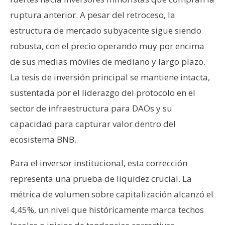
n
ruptura anterior. A pesar del retroceso, la
t
estructura de mercado subyacente sigue siendo
a
c
robusta, con el precio operando muy por encima
t
de sus medias móviles de mediano y largo plazo.
o
La tesis de inversión principal se mantiene intacta,
y
sustentada por el liderazgo del protocolo en el
P
sector de infraestructura para DAOs y su
u
b
capacidad para capturar valor dentro del
l
ecosistema BNB.
i
c
Para el inversor institucional, esta corrección
i
representa una prueba de liquidez crucial. La
d
métrica de volumen sobre capitalización alcanzó el
a
d
4,45%, un nivel que históricamente marca techos