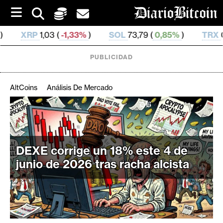
S
k
i
,33%
)
SOL
73,79 (
0,85%
)
TRX
0,327 475 (
-0,04%
p
t
o
PUBLICIDAD
c
o
n
AltCoins
Análisis De Mercado
t
e
C
n
r
t
i
DEXE corrige un 18% este 4 de
p
t
junio de 2026 tras racha alcista
o
M
e
r