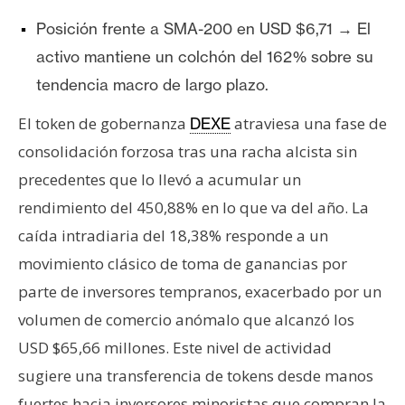
T
e
Posición frente a SMA-200 en USD $6,71 → El
m
activo mantiene un colchón del 162% sobre su
a
tendencia macro de largo plazo.
s
El token de gobernanza
atraviesa una fase de
DEXE
consolidación forzosa tras una racha alcista sin
R
e
precedentes que lo llevó a acumular un
c
rendimiento del 450,88% en lo que va del año. La
u
caída intradiaria del 18,38% responde a un
r
movimiento clásico de toma de ganancias por
s
o
parte de inversores tempranos, exacerbado por un
s
volumen de comercio anómalo que alcanzó los
USD $65,66 millones. Este nivel de actividad
C
sugiere una transferencia de tokens desde manos
o
fuertes hacia inversores minoristas que compran la