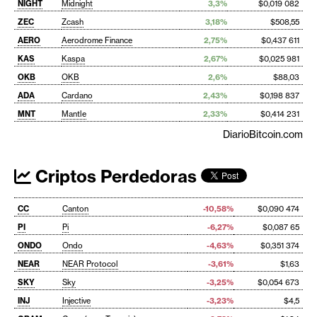
NIGHT
Midnight
3,3%
$0,019 082
ZEC
Zcash
3,18%
$508,55
AERO
Aerodrome Finance
2,75%
$0,437 611
KAS
Kaspa
2,67%
$0,025 981
OKB
OKB
2,6%
$88,03
ADA
Cardano
2,43%
$0,198 837
MNT
Mantle
2,33%
$0,414 231
DiarioBitcoin.com
Criptos Perdedoras
CC
Canton
-10,58%
$0,090 474
PI
Pi
-6,27%
$0,087 65
ONDO
Ondo
-4,63%
$0,351 374
NEAR
NEAR Protocol
-3,61%
$1,63
SKY
Sky
-3,25%
$0,054 673
INJ
Injective
-3,23%
$4,5