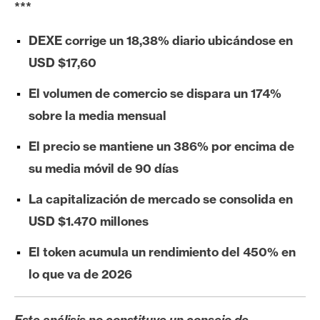
***
e
r
DEXE corrige un 18,38% diario ubicándose en
e
USD $17,60
u
m
El volumen de comercio se dispara un 174%
sobre la media mensual
I
El precio se mantiene un 386% por encima de
A
su media móvil de 90 días
La capitalización de mercado se consolida en
A
n
USD $1.470 millones
á
El token acumula un rendimiento del 450% en
l
i
lo que va de 2026
s
i
Este análisis no constituye un consejo de