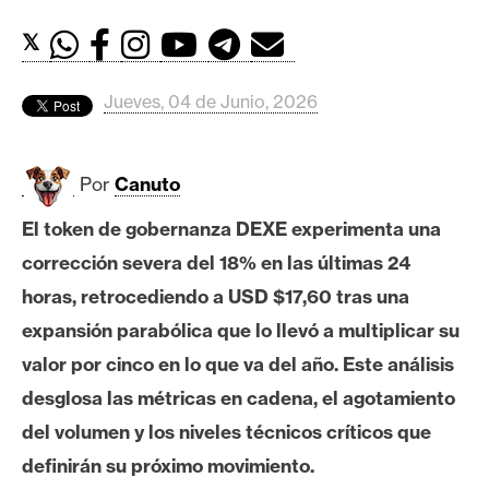
c
a
𝕏
d
o
Jueves, 04 de Junio, 2026
s
Por
Canuto
B
i
El token de gobernanza DEXE experimenta una
t
corrección severa del 18% en las últimas 24
c
o
horas, retrocediendo a USD $17,60 tras una
i
expansión parabólica que lo llevó a multiplicar su
n
valor por cinco en lo que va del año. Este análisis
desglosa las métricas en cadena, el agotamiento
E
del volumen y los niveles técnicos críticos que
t
definirán su próximo movimiento.
h