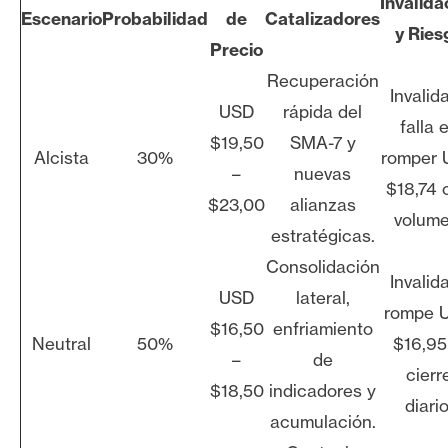
Invalida
Escenario
Probabilidad
de
Catalizadores
y Ries
Precio
Recuperación
Invalida
USD
rápida del
falla 
$19,50
SMA-7 y
Alcista
30%
romper
–
nuevas
$18,74 
$23,00
alianzas
volume
estratégicas.
Consolidación
Invalida
USD
lateral,
rompe 
$16,50
enfriamiento
Neutral
50%
$16,95
–
de
cierr
$18,50
indicadores y
diario
acumulación.