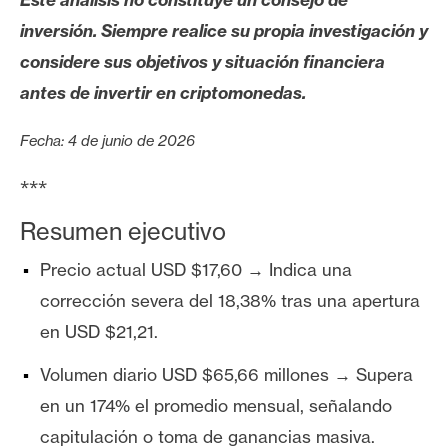
s
inversión. Siempre realice su propia investigación y
considere sus objetivos y situación financiera
N
antes de invertir en criptomonedas.
o
t
Fecha: 4 de junio de 2026
a
s
***
d
e
Resumen ejecutivo
P
Precio actual USD $17,60 → Indica una
r
corrección severa del 18,38% tras una apertura
e
n
en USD $21,21.
s
Volumen diario USD $65,66 millones → Supera
a
en un 174% el promedio mensual, señalando
capitulación o toma de ganancias masiva.