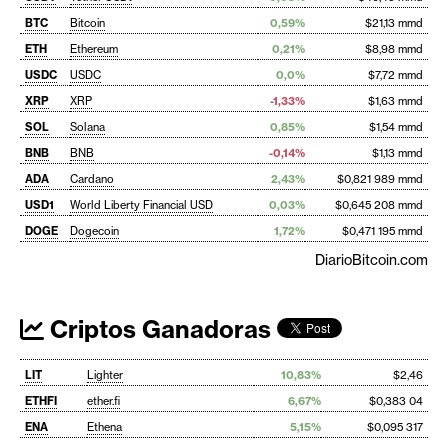
BTC
Bitcoin
0,59%
$21,13 mmd
ETH
Ethereum
0,21%
$8,98 mmd
USDC
USDC
0,0%
$7,72 mmd
XRP
XRP
-1,33%
$1,63 mmd
SOL
Solana
0,85%
$1,54 mmd
BNB
BNB
-0,14%
$1,13 mmd
ADA
Cardano
2,43%
$0,821 989 mmd
USD1
World Liberty Financial USD
0,03%
$0,645 208 mmd
DOGE
Dogecoin
1,72%
$0,471 195 mmd
DiarioBitcoin.com
Criptos Ganadoras
LIT
Lighter
10,83%
$2,46
ETHFI
ether.fi
6,67%
$0,383 04
ENA
Ethena
5,15%
$0,095 317