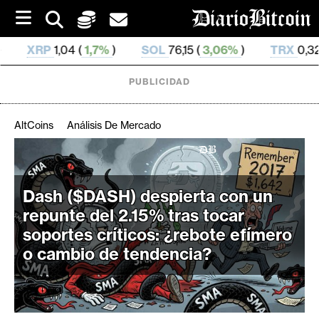
S
k
i
7%
)
SOL
76,15 (
3,06%
)
TRX
0,328 632 (
0,48%
)
p
t
o
PUBLICIDAD
c
o
n
AltCoins
Análisis De Mercado
t
e
C
n
r
t
Dash ($DASH) despierta con un
i
repunte del 2.15% tras tocar
p
t
soportes críticos: ¿rebote efímero
o
o cambio de tendencia?
M
e
r