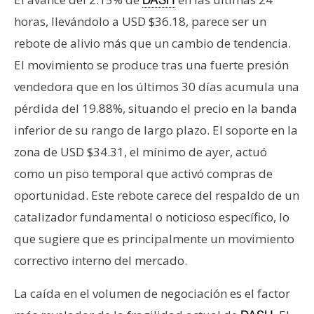
n
horas, llevándolo a USD $36.18, parece ser un
t
rebote de alivio más que un cambio de tendencia.
a
c
El movimiento se produce tras una fuerte presión
t
vendedora que en los últimos 30 días acumula una
o
pérdida del 19.88%, situando el precio en la banda
y
inferior de su rango de largo plazo. El soporte en la
P
u
zona de USD $34.31, el mínimo de ayer, actuó
b
como un piso temporal que activó compras de
l
oportunidad. Este rebote carece del respaldo de un
i
catalizador fundamental o noticioso específico, lo
c
que sugiere que es principalmente un movimiento
i
d
correctivo interno del mercado.
a
d
La caída en el volumen de negociación es el factor