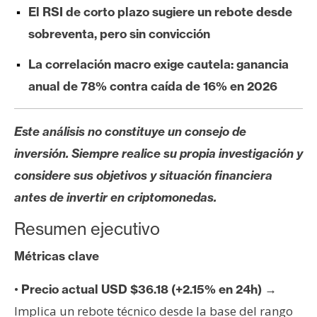
s
El RSI de corto plazo sugiere un rebote desde
sobreventa, pero sin convicción
N
La correlación macro exige cautela: ganancia
o
anual de 78% contra caída de 16% en 2026
t
a
s
Este análisis no constituye un consejo de
d
inversión. Siempre realice su propia investigación y
e
considere sus objetivos y situación financiera
P
r
antes de invertir en criptomonedas.
e
Resumen ejecutivo
n
s
Métricas clave
a
•
→
Precio actual USD $36.18 (+2.15% en 24h)
Implica un rebote técnico desde la base del rango