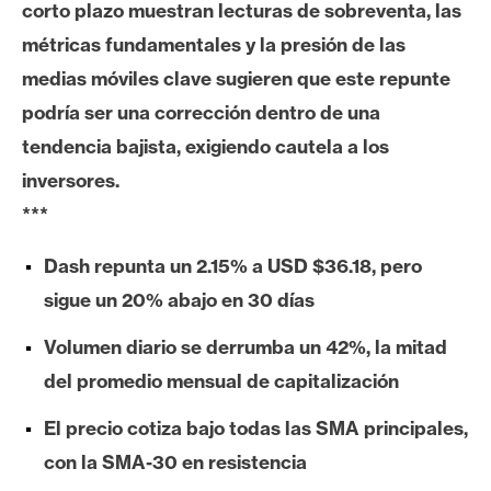
corto plazo muestran lecturas de sobreventa, las
e
métricas fundamentales y la presión de las
r
e
medias móviles clave sugieren que este repunte
u
podría ser una corrección dentro de una
m
tendencia bajista, exigiendo cautela a los
inversores.
I
***
A
Dash repunta un 2.15% a USD $36.18, pero
sigue un 20% abajo en 30 días
A
n
Volumen diario se derrumba un 42%, la mitad
á
del promedio mensual de capitalización
l
i
El precio cotiza bajo todas las SMA principales,
s
con la SMA-30 en resistencia
i