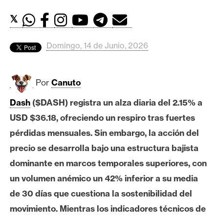
c
a
𝕏
d
o
Domingo, 14 de Junio, 2026
s
Por
Canuto
B
i
Dash
($DASH) registra un alza diaria del 2.15% a
t
USD $36.18, ofreciendo un respiro tras fuertes
c
o
pérdidas mensuales. Sin embargo, la acción del
i
precio se desarrolla bajo una estructura bajista
n
dominante en marcos temporales superiores, con
un volumen anémico un 42% inferior a su media
E
de 30 días que cuestiona la sostenibilidad del
t
movimiento. Mientras los indicadores técnicos de
h