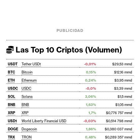
PUBLICIDAD
Las Top 10 Criptos (Volumen)
USDT
Tether USDt
-0,01%
$29,53 mmd
BTC
Bitcoin
0,15%
$12,16 mmd
ETH
Ethereum
0,24%
$3,95 mmd
USDC
USDC
-0,0%
$3,39 mmd
SOL
Solana
3,06%
$1,5 mmd
BNB
BNB
1,63%
$1,05 mmd
XRP
XRP
1,7%
$0,776 757 mmd
USD1
World Liberty Financial USD
-0,03%
$0,514 798 mmd
DOGE
Dogecoin
1,86%
$0,380 037 mmd
TRX
TRON
0,48%
$0,289 357 mmd