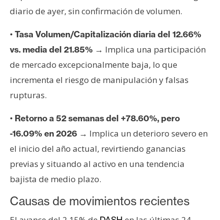
T
diario de ayer, sin confirmación de volumen.
e
m
•
Tasa Volumen/Capitalización diaria del 12.66%
a
s
→ Implica una participación
vs. media del 21.85%
de mercado excepcionalmente baja, lo que
incrementa el riesgo de manipulación y falsas
R
rupturas.
e
c
•
Retorno a 52 semanas del +78.60%, pero
u
r
→ Implica un deterioro severo en
-16.09% en 2026
s
el inicio del año actual, revirtiendo ganancias
o
previas y situando al activo en una tendencia
s
bajista de medio plazo.
Causas de movimientos recientes
C
o
El avance del 2.15% de
en las últimas 24
DASH