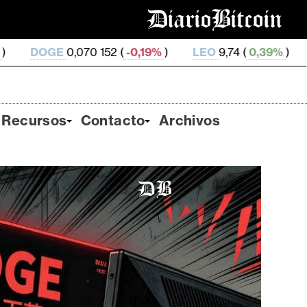
 152 (
-0,19%
)
LEO
9,74 (
0,39%
)
ZEC
509,59 (
0,
Recursos
Contacto
Archivos