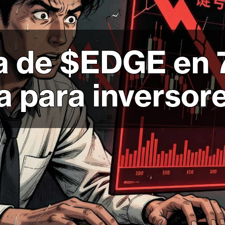
a de $EDGE en 
a para inversor