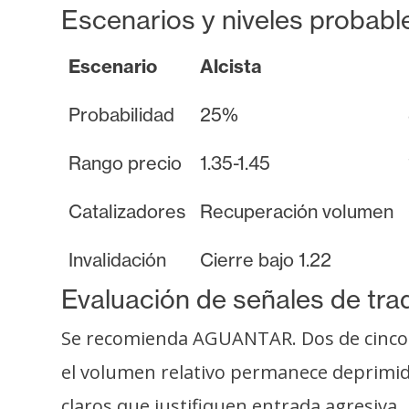
i
Escenarios y niveles probabl
c
i
Escenario
Alcista
d
a
Probabilidad
25%
d
Rango precio
1.35-1.45
Catalizadores
Recuperación volumen
Invalidación
Cierre bajo 1.22
Evaluación de señales de tra
Se recomienda AGUANTAR. Dos de cinco i
el volumen relativo permanece deprimid
claros que justifiquen entrada agresiva.