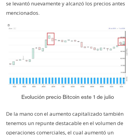
T
se levantó nuevamente y alcanzó los precios antes
e
mencionados.
m
a
s
R
e
c
u
r
s
o
Evolución precio Bitcoin este 1 de julio
s
De la mano con el aumento capitalizado también
tenemos un repunte destacable en el volumen de
C
o
operaciones comerciales, el cual aumentó un