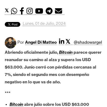
c
a
𝕏
d
o
Lunes, 01 de Julio, 2024
s
𝕏
B
Por
Angel Di Matteo
@shadowargel
i
Abriendo oficialmente julio,
Bitcoin
parece querer
t
c
reanudar su camino al alza y supera los USD
o
$63.000. Junio cerró con pérdidas cercanas al
i
7%, siendo el segundo mes con desempeño
n
negativo en lo que va de año.
***
E
t
Bitcoin
abre julio sobre los USD $63.000
h