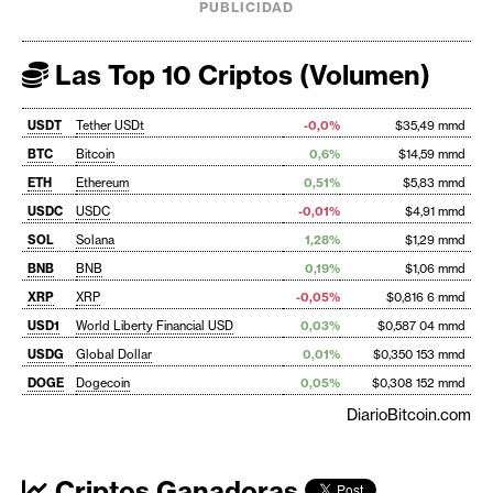
PUBLICIDAD
Las Top 10 Criptos (Volumen)
USDT
Tether USDt
-0,0%
$35,49 mmd
BTC
Bitcoin
0,6%
$14,59 mmd
ETH
Ethereum
0,51%
$5,83 mmd
USDC
USDC
-0,01%
$4,91 mmd
SOL
Solana
1,28%
$1,29 mmd
BNB
BNB
0,19%
$1,06 mmd
XRP
XRP
-0,05%
$0,816 6 mmd
USD1
World Liberty Financial USD
0,03%
$0,587 04 mmd
USDG
Global Dollar
0,01%
$0,350 153 mmd
DOGE
Dogecoin
0,05%
$0,308 152 mmd
DiarioBitcoin.com
Criptos Ganadoras