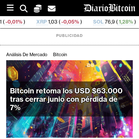
S
k
i
XRP
1,03 (
-0,05%
)
SOL
76,9 (
1,28%
)
TRX
0,329
p
t
o
PUBLICIDAD
c
o
n
Análisis De Mercado
Bitcoin
t
e
C
n
r
t
i
Bitcoin retoma los USD $63.000
p
tras cerrar junio con pérdida de
t
7%
o
M
e
r