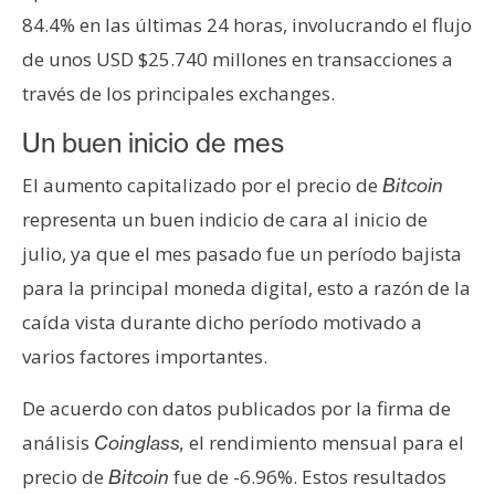
n
84.4% en las últimas 24 horas, involucrando el flujo
t
de unos USD $25.740 millones en transacciones a
a
través de los principales exchanges.
c
t
Un buen inicio de mes
o
y
El aumento capitalizado por el precio de
Bitcoin
P
representa un buen indicio de cara al inicio de
u
julio, ya que el mes pasado fue un período bajista
b
para la principal moneda digital, esto a razón de la
l
i
caída vista durante dicho período motivado a
c
varios factores importantes.
i
d
De acuerdo con datos publicados por la firma de
a
análisis
el rendimiento mensual para el
Coinglass,
d
precio de
fue de -6.96%. Estos resultados
Bitcoin