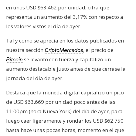
s
en unos USD $63.462 por unidad, cifra que
representa un aumento del 3,17% con respecto a
N
los valores vistos el día de ayer.
o
t
Tal y como se aprecia en los datos publicados en
a
nuestra sección
, el precio de
CriptoMercados
s
se levantó con fuerza y capitalizó un
Bitcoin
d
aumento destacable justo antes de que cerrase la
e
P
jornada del día de ayer.
r
e
Destaca que la moneda digital capitalizó un pico
n
de USD $63.669 por unidad poco antes de las
s
11:00pm (hora Nueva York) del día de ayer, para
a
luego caer ligeramente y rondar los USD $62.750
hasta hace unas pocas horas, momento en el que