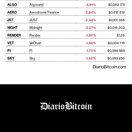
ALGO
Algorand
-4,91%
$0,082 175
AERO
Aerodrome Finance
-2,84%
$0,418 819
JST
JUST
-2,44%
$0,101 388
NIGHT
Midnight
-2,27%
$0,018 203
RENDER
Render
-1,86%
$1,29
VET
VeChain
-1,86%
$0,004 719
PI
Pi
-1,73%
$0,089 585
SKY
Sky
-1,62%
$0,053 256
DiarioBitcoin.com