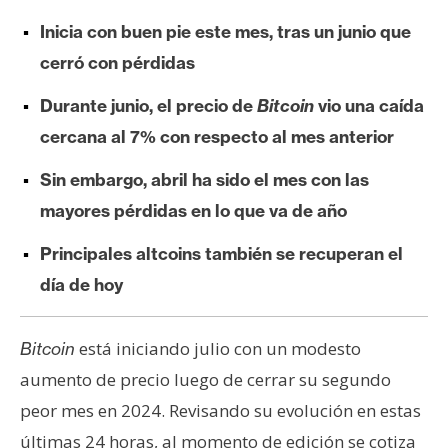
e
Inicia con buen pie este mes, tras un junio que
r
cerró con pérdidas
e
u
Durante junio, el precio de
Bitcoin
vio una caída
m
cercana al 7% con respecto al mes anterior
Sin embargo, abril ha sido el mes con las
I
mayores pérdidas en lo que va de año
A
Principales altcoins también se recuperan el
A
día de hoy
n
á
está iniciando julio con un modesto
Bitcoin
l
aumento de precio luego de cerrar su segundo
i
s
peor mes en 2024. Revisando su evolución en estas
i
últimas 24 horas, al momento de edición se cotiza