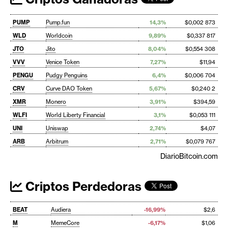
PUMP
Pump.fun
14,3%
$0,002 873
WLD
Worldcoin
9,89%
$0,337 817
JTO
Jito
8,04%
$0,554 308
VVV
Venice Token
7,27%
$11,94
PENGU
Pudgy Penguins
6,4%
$0,006 704
CRV
Curve DAO Token
5,67%
$0,240 2
XMR
Monero
3,91%
$394,59
WLFI
World Liberty Financial
3,1%
$0,053 111
UNI
Uniswap
2,74%
$4,07
ARB
Arbitrum
2,71%
$0,079 767
DiarioBitcoin.com
Criptos Perdedoras
BEAT
Audiera
-16,99%
$2,6
M
MemeCore
-6,17%
$1,06