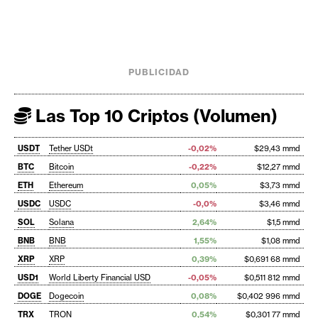
PUBLICIDAD
Las Top 10 Criptos (Volumen)
USDT
Tether USDt
-0,02%
$29,43 mmd
BTC
Bitcoin
-0,22%
$12,27 mmd
ETH
Ethereum
0,05%
$3,73 mmd
USDC
USDC
-0,0%
$3,46 mmd
SOL
Solana
2,64%
$1,5 mmd
BNB
BNB
1,55%
$1,08 mmd
XRP
XRP
0,39%
$0,691 68 mmd
USD1
World Liberty Financial USD
-0,05%
$0,511 812 mmd
DOGE
Dogecoin
0,08%
$0,402 996 mmd
TRX
TRON
0,54%
$0,301 77 mmd