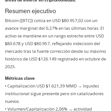
s
Resumen ejecutivo
N
Bitcoin ([BTC]) cotiza en USD $80.957,02 con un
o
avance marginal del 0,27% en las últimas horas. El
t
activo se mantiene en un rango estrecho entre USD
a
$80.678 y USD $80.957, reflejando indecisión del
s
d
mercado tras la fuerte corrección desde su máximo
e
histórico de USD $126.149 registrado en octubre de
P
2025.
r
e
Métricas clave
n
• Capitalización USD $1.621,39 MMD → liquidez
s
institucional sigue presente pero sin catalizadores
a
nuevos.
• Volumen/Capitalización 2,06% → actividad