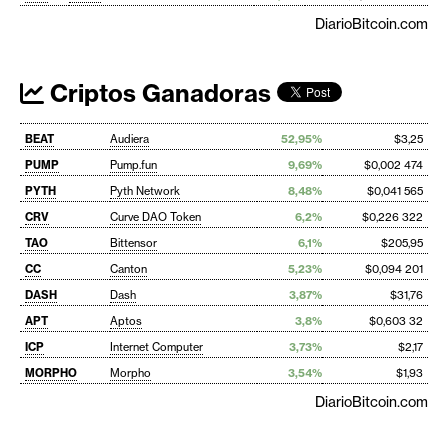
DiarioBitcoin.com
Criptos Ganadoras
BEAT
Audiera
52,95%
$3,25
PUMP
Pump.fun
9,69%
$0,002 474
PYTH
Pyth Network
8,48%
$0,041 565
CRV
Curve DAO Token
6,2%
$0,226 322
TAO
Bittensor
6,1%
$205,95
CC
Canton
5,23%
$0,094 201
DASH
Dash
3,87%
$31,76
APT
Aptos
3,8%
$0,603 32
ICP
Internet Computer
3,73%
$2,17
MORPHO
Morpho
3,54%
$1,93
DiarioBitcoin.com