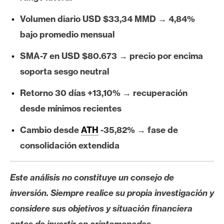
e
Volumen diario USD $33,34 MMD → 4,84%
r
e
bajo promedio mensual
u
SMA-7 en USD $80.673 → precio por encima
m
soporta sesgo neutral
Retorno 30 días +13,10% → recuperación
I
A
desde mínimos recientes
Cambio desde
ATH
-35,82% → fase de
A
consolidación extendida
n
á
Este análisis no constituye un consejo de
l
i
inversión. Siempre realice su propia investigación y
s
considere sus objetivos y situación financiera
i
antes de invertir en criptomonedas.