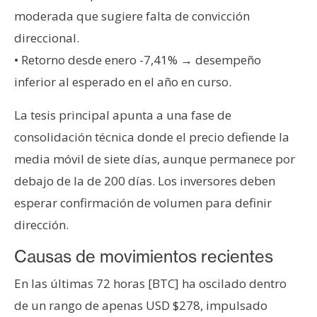
T
moderada que sugiere falta de convicción
e
m
direccional.
a
• Retorno desde enero -7,41% → desempeño
s
inferior al esperado en el año en curso.
La tesis principal apunta a una fase de
R
consolidación técnica donde el precio defiende la
e
c
media móvil de siete días, aunque permanece por
u
debajo de la de 200 días. Los inversores deben
r
esperar confirmación de volumen para definir
s
dirección.
o
s
Causas de movimientos recientes
En las últimas 72 horas [BTC] ha oscilado dentro
C
de un rango de apenas USD $278, impulsado
o