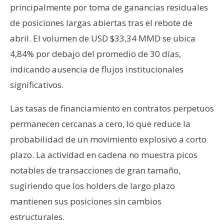
principalmente por toma de ganancias residuales
n
t
de posiciones largas abiertas tras el rebote de
a
abril. El volumen de USD $33,34 MMD se ubica
c
4,84% por debajo del promedio de 30 días,
t
indicando ausencia de flujos institucionales
o
y
significativos.
P
u
Las tasas de financiamiento en contratos perpetuos
b
permanecen cercanas a cero, lo que reduce la
l
probabilidad de un movimiento explosivo a corto
i
plazo. La actividad en cadena no muestra picos
c
notables de transacciones de gran tamaño,
i
d
sugiriendo que los holders de largo plazo
a
mantienen sus posiciones sin cambios
d
estructurales.