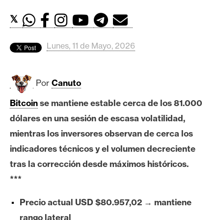
c
a
𝕏
d
o
Lunes, 11 de Mayo, 2026
s
Por
Canuto
B
i
Bitcoin
se mantiene estable cerca de los 81.000
t
dólares en una sesión de escasa volatilidad,
c
o
mientras los inversores observan de cerca los
i
indicadores técnicos y el volumen decreciente
n
tras la corrección desde máximos históricos.
***
E
Precio actual USD $80.957,02 → mantiene
t
h
rango lateral