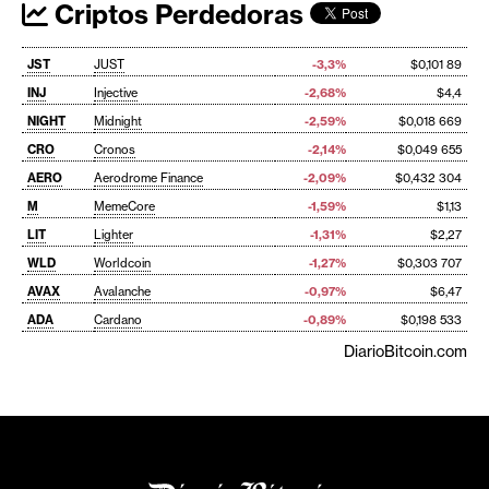
Criptos Perdedoras
JST
JUST
-3,3%
$0,101 89
INJ
Injective
-2,68%
$4,4
NIGHT
Midnight
-2,59%
$0,018 669
CRO
Cronos
-2,14%
$0,049 655
AERO
Aerodrome Finance
-2,09%
$0,432 304
M
MemeCore
-1,59%
$1,13
LIT
Lighter
-1,31%
$2,27
WLD
Worldcoin
-1,27%
$0,303 707
AVAX
Avalanche
-0,97%
$6,47
ADA
Cardano
-0,89%
$0,198 533
DiarioBitcoin.com