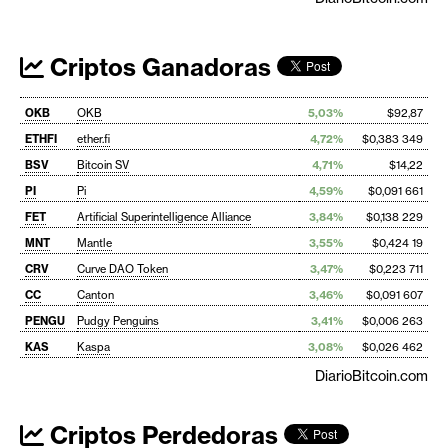
Criptos Ganadoras
OKB
OKB
5,03%
$92,87
ETHFI
ether.fi
4,72%
$0,383 349
BSV
Bitcoin SV
4,71%
$14,22
PI
Pi
4,59%
$0,091 661
FET
Artificial Superintelligence Alliance
3,84%
$0,138 229
MNT
Mantle
3,55%
$0,424 19
CRV
Curve DAO Token
3,47%
$0,223 711
CC
Canton
3,46%
$0,091 607
PENGU
Pudgy Penguins
3,41%
$0,006 263
KAS
Kaspa
3,08%
$0,026 462
DiarioBitcoin.com
Criptos Perdedoras