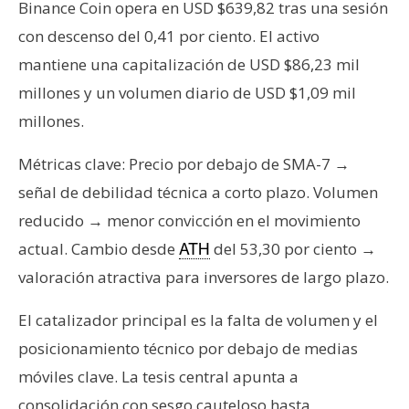
Binance Coin opera en USD $639,82 tras una sesión
s
con descenso del 0,41 por ciento. El activo
mantiene una capitalización de USD $86,23 mil
N
millones y un volumen diario de USD $1,09 mil
o
t
millones.
a
s
Métricas clave: Precio por debajo de SMA-7 →
d
señal de debilidad técnica a corto plazo. Volumen
e
reducido → menor convicción en el movimiento
P
actual. Cambio desde
del 53,30 por ciento →
ATH
r
e
valoración atractiva para inversores de largo plazo.
n
El catalizador principal es la falta de volumen y el
s
a
posicionamiento técnico por debajo de medias
móviles clave. La tesis central apunta a
consolidación con sesgo cauteloso hasta