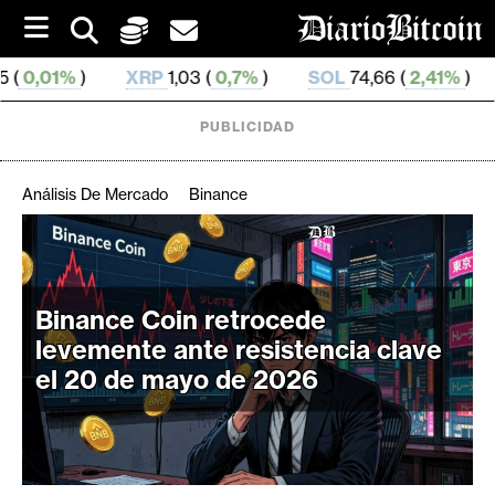
S
k
i
XRP
1,03 (
0,7%
)
SOL
74,66 (
2,41%
)
TRX
0,327 21
p
t
o
PUBLICIDAD
c
o
n
Análisis De Mercado
Binance
t
e
C
n
r
t
i
Binance Coin retrocede
p
levemente ante resistencia clave
t
el 20 de mayo de 2026
o
M
e
r