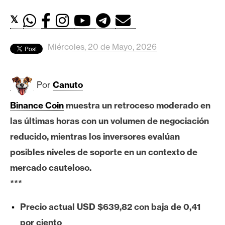
c
a
𝕏
d
o
Miércoles, 20 de Mayo, 2026
s
Por
Canuto
B
i
Binance Coin
muestra un retroceso moderado en
t
las últimas horas con un volumen de negociación
c
o
reducido, mientras los inversores evalúan
i
posibles niveles de soporte en un contexto de
n
mercado cauteloso.
***
E
Precio actual USD $639,82 con baja de 0,41
t
h
por ciento