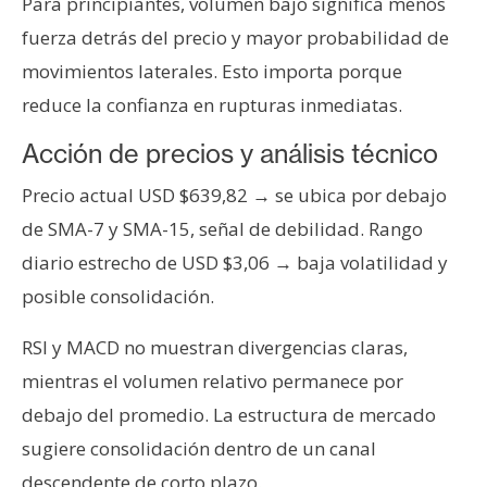
Para principiantes, volumen bajo significa menos
n
fuerza detrás del precio y mayor probabilidad de
t
movimientos laterales. Esto importa porque
a
c
reduce la confianza en rupturas inmediatas.
t
Acción de precios y análisis técnico
o
y
Precio actual USD $639,82 → se ubica por debajo
P
de SMA-7 y SMA-15, señal de debilidad. Rango
u
b
diario estrecho de USD $3,06 → baja volatilidad y
l
posible consolidación.
i
c
RSI y MACD no muestran divergencias claras,
i
mientras el volumen relativo permanece por
d
debajo del promedio. La estructura de mercado
a
sugiere consolidación dentro de un canal
d
descendente de corto plazo.