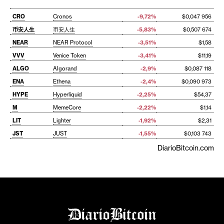
CRO
Cronos
-9,72%
$0,047 956
币安人生
币安人生
-5,83%
$0,507 674
NEAR
NEAR Protocol
-3,51%
$1,58
VVV
Venice Token
-3,41%
$11,19
ALGO
Algorand
-2,9%
$0,087 118
ENA
Ethena
-2,4%
$0,090 973
HYPE
Hyperliquid
-2,25%
$54,37
M
MemeCore
-2,22%
$1,14
LIT
Lighter
-1,92%
$2,31
JST
JUST
-1,55%
$0,103 743
DiarioBitcoin.com