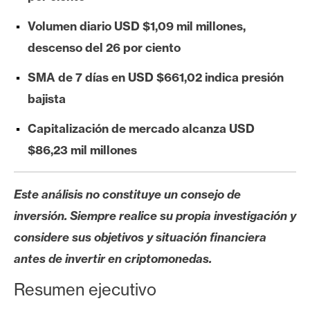
e
Volumen diario USD $1,09 mil millones,
r
e
descenso del 26 por ciento
u
SMA de 7 días en USD $661,02 indica presión
m
bajista
Capitalización de mercado alcanza USD
I
A
$86,23 mil millones
Este análisis no constituye un consejo de
A
n
inversión. Siempre realice su propia investigación y
á
considere sus objetivos y situación financiera
l
antes de invertir en criptomonedas.
i
s
Resumen ejecutivo
i