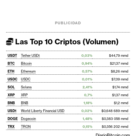
PUBLICIDAD
Las Top 10 Criptos (Volumen)
USDT
Tether USDt
0,03%
$44,79 mmd
BTC
Bitcoin
0,94%
$21,37 mmd
ETH
Ethereum
0,57%
$8,26 mmd
USDC
USDC
0,01%
$7,09 mmd
SOL
Solana
2,41%
$1,74 mmd
XRP
XRP
0,7%
$1,37 mmd
BNB
BNB
1,18%
$1,2 mmd
USD1
World Liberty Financial USD
0,02%
$0,648 689 mmd
DOGE
Dogecoin
1,48%
$0,383 058 mmd
TRX
TRON
0,15%
$0,356 202 mmd
DiarioBitcoin.com