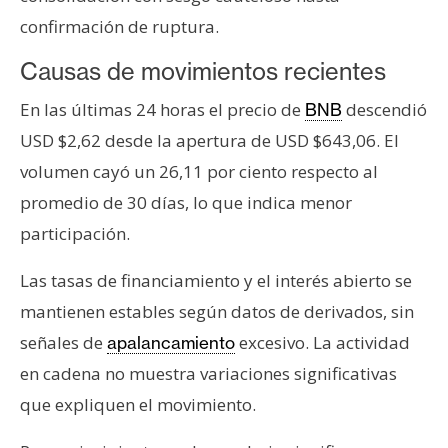
T
e
confirmación de ruptura.
m
Causas de movimientos recientes
a
s
En las últimas 24 horas el precio de
descendió
BNB
USD $2,62 desde la apertura de USD $643,06. El
R
volumen cayó un 26,11 por ciento respecto al
e
promedio de 30 días, lo que indica menor
c
participación.
u
r
Las tasas de financiamiento y el interés abierto se
s
mantienen estables según datos de derivados, sin
o
señales de
excesivo. La actividad
apalancamiento
s
en cadena no muestra variaciones significativas
que expliquen el movimiento.
C
o