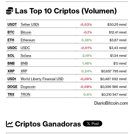
Las Top 10 Criptos (Volumen)
USDT
Tether USDt
-0,03%
$30,25 mmd
BTC
Bitcoin
-0,1%
$12,41 mmd
ETH
Ethereum
0,38%
$3,87 mmd
USDC
USDC
-0,01%
$3,43 mmd
SOL
Solana
2,19%
$1,34 mmd
BNB
BNB
1,48%
$1,1 mmd
XRP
XRP
0,24%
$0,657 795 mmd
USD1
World Liberty Financial USD
-0,06%
$0,487 692 mmd
DOGE
Dogecoin
-0,08%
$0,396 586 mmd
TRX
TRON
0,6%
$0,310 547 mmd
DiarioBitcoin.com
Criptos Ganadoras