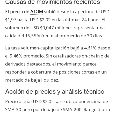
T
Causas de movimientos recientes
e
El precio de
subió desde la apertura de USD
ATOM
m
a
$1,97 hasta USD $2,02 en las últimas 24 horas. El
s
volumen de USD $0,047 millones representa una
caída del 15,55% frente al promedio de 30 días.
R
La tasa volumen-capitalización bajó a 4,61% desde
e
el 5,46% promedio. Sin catalizadores on-chain o de
c
u
derivados destacados, el movimiento parece
r
responder a cobertura de posiciones cortas en un
s
mercado de baja liquidez.
o
s
Acción de precios y análisis técnico
Precio actual USD $2,02 → se ubica por encima de
C
SMA-30 pero por debajo de SMA-200. Rango diario
o