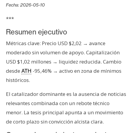
s
Fecha: 2026-05-10
***
N
o
Resumen ejecutivo
t
Métricas clave: Precio USD $2,02 → avance
a
moderado sin volumen de apoyo. Capitalización
s
d
USD $1,02 millones → liquidez reducida. Cambio
e
desde
-95,46% → activo en zona de mínimos
ATH
P
históricos.
r
e
El catalizador dominante es la ausencia de noticias
n
relevantes combinada con un rebote técnico
s
a
menor. La tesis principal apunta a un movimiento
de corto plazo sin convicción alcista clara.