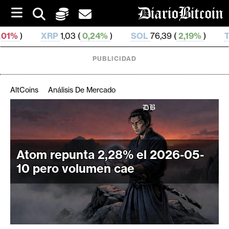
S
k
i
RP
1,03 (
0,24%
)
SOL
76,39 (
2,19%
)
TRX
0,329 206
p
t
o
PUBLICIDAD
c
o
n
AltCoins
Análisis De Mercado
t
e
C
n
r
t
i
Atom repunta 2,28% el 2026-05-
p
t
10 pero volumen cae
o
M
e
r