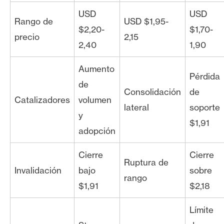
USD
USD
Rango de
USD $1,95-
$2,20-
$1,70-
precio
2,15
2,40
1,90
Aumento
Pérdida
de
Consolidación
de
Catalizadores
volumen
lateral
soporte
y
$1,91
adopción
Cierre
Cierre
Ruptura de
Invalidación
bajo
sobre
rango
$1,91
$2,18
Límite