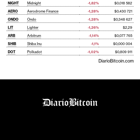
NIGHT
Midnight
-1,82%
$0,018 582
AERO
Aerodrome Finance
-1,28%
$0,430 721
ONDO
Ondo
-1,28%
$0,348 627
LIT
Lighter
-1,26%
$2,29
ARB
Arbitrum
-1,14%
$0,077 765
SHIB
Shiba Inu
-1,1%
$0,000 004
DOT
Polkadot
-1,02%
$0,809 911
DiarioBitcoin.com