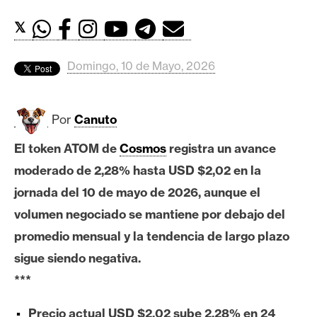
c
a
𝕏
d
o
Domingo, 10 de Mayo, 2026
s
Por
Canuto
B
i
El token ATOM de
Cosmos
registra un avance
t
moderado de 2,28% hasta USD $2,02 en la
c
o
jornada del 10 de mayo de 2026, aunque el
i
volumen negociado se mantiene por debajo del
n
promedio mensual y la tendencia de largo plazo
sigue siendo negativa.
E
***
t
h
Precio actual USD $2,02 sube 2,28% en 24