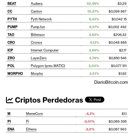
BEAT
Audiera
52,49%
$3,29
CC
Canton
10,27%
$0,099 867
PYTH
Pyth Network
9,43%
$0,042 15
PUMP
Pump.fun
9,37%
$0,002 492
TAO
Bittensor
4,93%
$206,32
CRO
Cronos
4,13%
$0,048 885
ICP
Internet Computer
3,84%
$2,17
ZRO
LayerZero
3,78%
$0,850 546
POL
Polygon (prev. MATIC)
3,02%
$0,077 511
MORPHO
Morpho
2,51%
$1,92
DiarioBitcoin.com
Criptos Perdedoras
M
MemeCore
-4,3%
$1,1
PI
Pi
-3,01%
$0,089 395
ENA
Ethena
-3,0%
$0,087 963