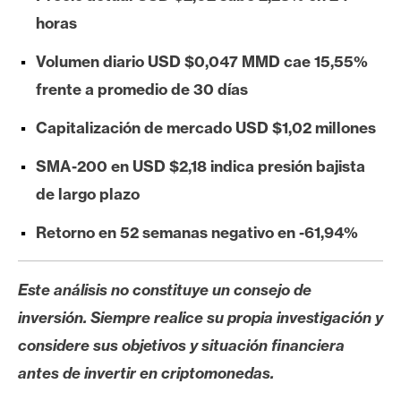
e
horas
r
e
Volumen diario USD $0,047 MMD cae 15,55%
u
frente a promedio de 30 días
m
Capitalización de mercado USD $1,02 millones
SMA-200 en USD $2,18 indica presión bajista
I
A
de largo plazo
Retorno en 52 semanas negativo en -61,94%
A
n
Este análisis no constituye un consejo de
á
inversión. Siempre realice su propia investigación y
l
i
considere sus objetivos y situación financiera
s
antes de invertir en criptomonedas.
i