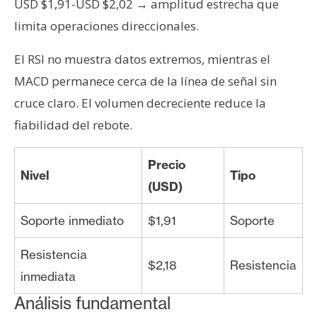
USD $1,91-USD $2,02 → amplitud estrecha que
n
limita operaciones direccionales.
t
a
El RSI no muestra datos extremos, mientras el
c
MACD permanece cerca de la línea de señal sin
t
o
cruce claro. El volumen decreciente reduce la
y
fiabilidad del rebote.
P
u
Precio
b
Nivel
Tipo
(USD)
l
i
Soporte inmediato
$1,91
Soporte
c
i
Resistencia
d
$2,18
Resistencia
a
inmediata
d
Análisis fundamental